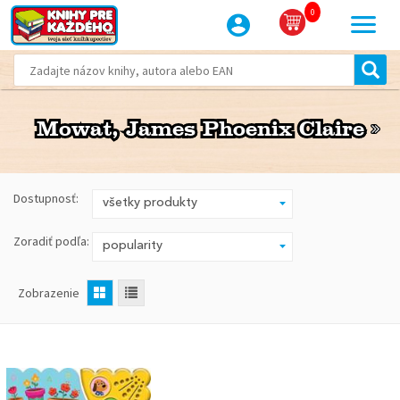
0
Mowat, James Phoenix Claire
Mowat, James Phoenix Claire
Dostupnosť:
Zoradiť podľa:
Zobrazenie