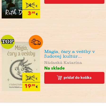
14
,90
€
3
,95
€
TOP
TOP
Mágia, čary a veštby v
ľudovej kultúr...
Nádaská Katarína
Na sklade
pridať do košíka
32
,90
€
19
,95
€