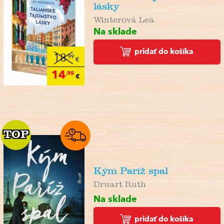
lásky
Winterová Lea
Na sklade
pridať do košíka
18
,99
€
14
,98
€
TOP
TOP
Kým Paríž spal
Druart Ruth
Na sklade
pridať do košíka