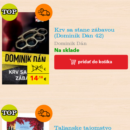
TOP
TOP
Krv sa stane zábavou
(Dominik Dán 42)
Dominik Dán
Na sklade
pridať do košíka
17
,95
€
14
,18
€
TOP
TOP
Talianske tajomstvo