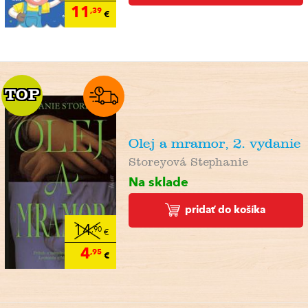
11
,39
€
TOP
TOP
Olej a mramor, 2. vydanie
Storeyová Stephanie
Na sklade
pridať do košíka
14
,90
€
4
,95
€