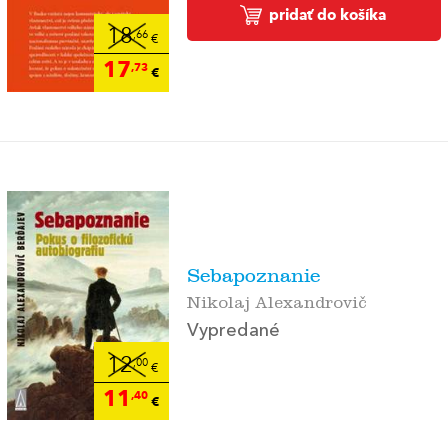
pridať do košíka
18
,66
€
17
,73
€
Sebapoznanie
Nikolaj Alexandrovič
Vypredané
12
,00
€
11
,40
€