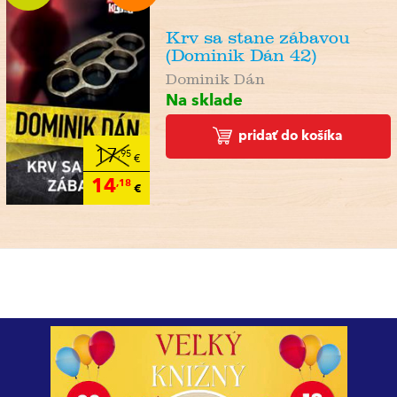
Krv sa stane zábavou
(Dominik Dán 42)
Dominik Dán
Na sklade
pridať do košíka
17
,95
€
14
,18
€