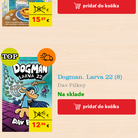
pridať do košíka
18
,99
€
15
,57
€
TOP
TOP
Dogman. Larva 22 (8)
Dav Pilkey
Na sklade
pridať do košíka
14
,95
€
12
,86
€