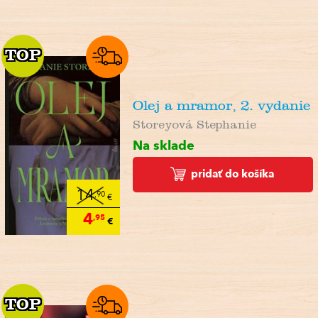
TOP
TOP
Olej a mramor, 2. vydanie
Storeyová Stephanie
Na sklade
pridať do košíka
14
,90
€
4
,95
€
TOP
TOP