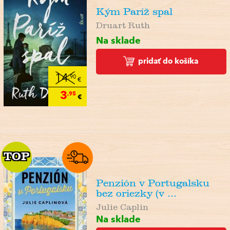
Kým Paríž spal
Druart Ruth
Na sklade
pridať do košíka
14
,90
€
3
,95
€
TOP
TOP
Penzión v Portugalsku
bez oriezky (v ...
Julie Caplin
Na sklade