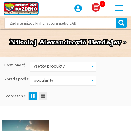
0
Nikolaj Alexandrovič Berďajev
Nikolaj Alexandrovič Berďajev
Dostupnosť:
Zoradiť podľa:
Zobrazenie