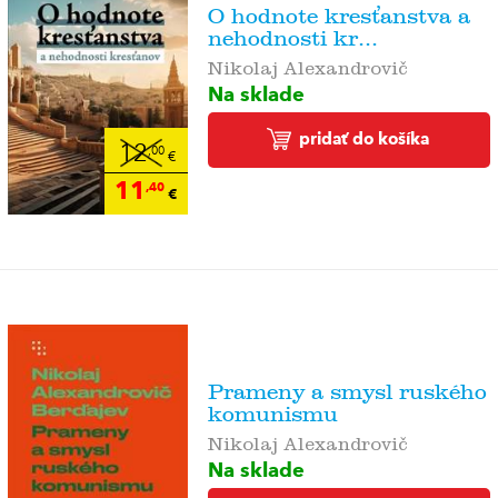
O hodnote kresťanstva a
nehodnosti kr...
Nikolaj Alexandrovič
Na sklade
pridať do košíka
12
,00
€
11
,40
€
Prameny a smysl ruského
komunismu
Nikolaj Alexandrovič
Na sklade