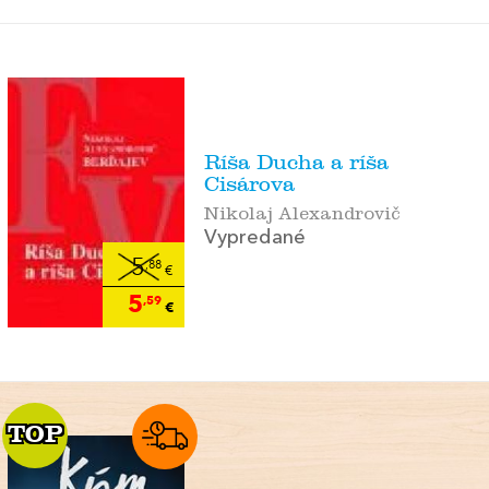
Ríša Ducha a ríša
Cisárova
Nikolaj Alexandrovič
Vypredané
5
,88
€
5
,59
€
TOP
TOP