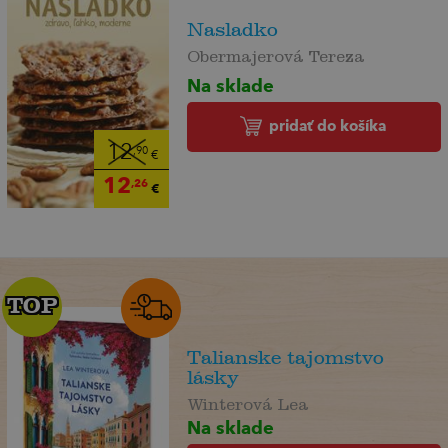
Nasladko
Obermajerová Tereza
Na sklade
pridať do košíka
12
,90
€
12
,26
€
TOP
TOP
Talianske tajomstvo
lásky
Winterová Lea
Na sklade