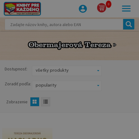
0
Obermajerová Tereza
Obermajerová Tereza
Dostupnosť:
Zoradiť podľa:
Zobrazenie