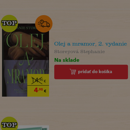
TOP
TOP
Olej a mramor, 2. vydanie
Storeyová Stephanie
Na sklade
pridať do košíka
14
,90
€
4
,95
€
TOP
TOP