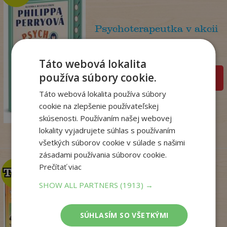
Psychoterapeutka v akcii
Perryová Philippa
Na sklade
Táto webová lokalita
používa súbory cookie.
pridať do košíka
Táto webová lokalita používa súbory
22
,90
€
cookie na zlepšenie používateľskej
18
,09
€
skúsenosti. Používaním našej webovej
lokality vyjadrujete súhlas s používaním
všetkých súborov cookie v súlade s našimi
zásadami používania súborov cookie.
Prečítať viac
TOP
TOP
SHOW ALL PARTNERS
(1913) →
Zo sveta zvierat
SÚHLASÍM SO VŠETKÝMI
. kolektív