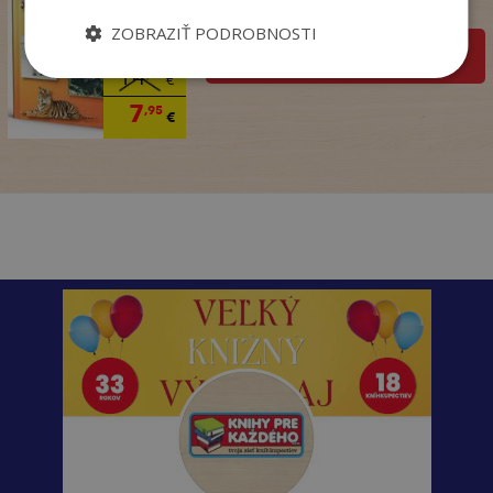
Na sklade
ZOBRAZIŤ PODROBNOSTI
pridať do košíka
14
,50
€
7
,95
€