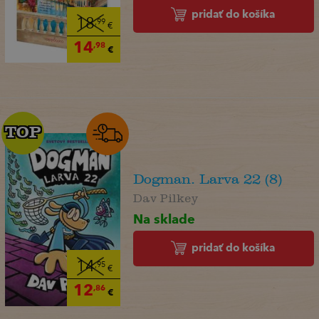
pridať do košíka
18
,99
€
14
,98
€
TOP
TOP
Dogman. Larva 22 (8)
Dav Pilkey
Na sklade
pridať do košíka
14
,95
€
12
,86
€