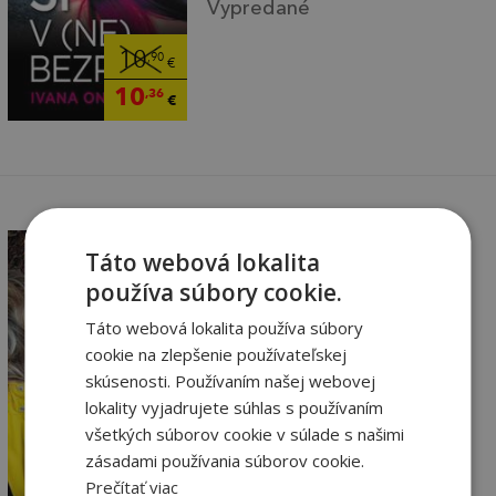
Vypredané
10
,90
€
10
,36
€
Táto webová lokalita
používa súbory cookie.
Táto webová lokalita používa súbory
Prázdne duše
cookie na zlepšenie používateľskej
Ondriová Ivana
skúsenosti. Používaním našej webovej
Vypredané
lokality vyjadrujete súhlas s používaním
všetkých súborov cookie v súlade s našimi
9
,90
€
zásadami používania súborov cookie.
9
,41
€
Prečítať viac