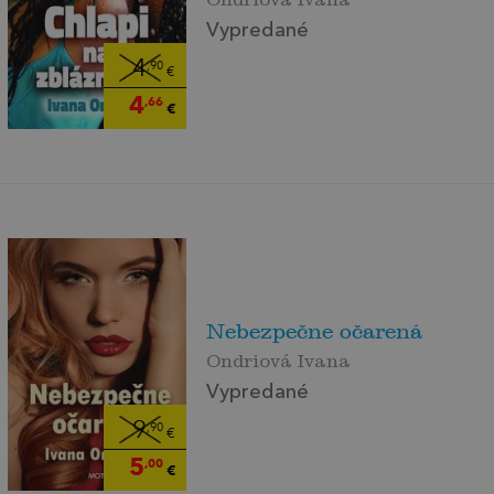
Vypredané
4
,90
€
4
,66
€
Nebezpečne očarená
Ondriová Ivana
Vypredané
9
,90
€
5
,00
€