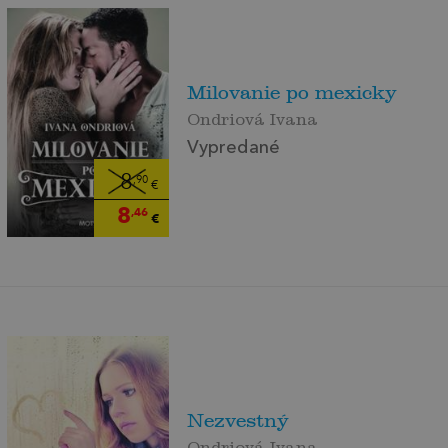
Milovanie po mexicky
Ondriová Ivana
Vypredané
8
,90
€
8
,46
€
Nezvestný
Ondriová Ivana