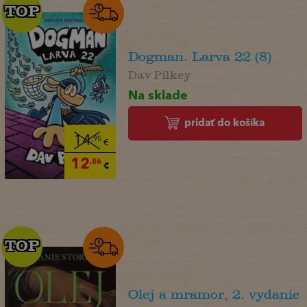
TOP
TOP
Dogman. Larva 22 (8)
Dav Pilkey
Na sklade
pridať do košíka
14
,95
€
12
,86
€
TOP
TOP
Olej a mramor, 2. vydanie