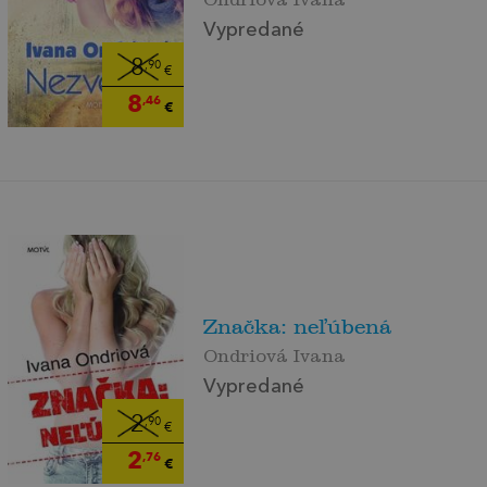
Vypredané
8
,90
€
8
,46
€
Značka: neľúbená
Ondriová Ivana
Vypredané
2
,90
€
2
,76
€