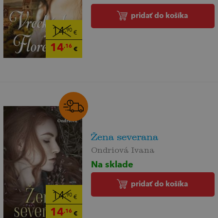
pridať do košíka
14
,90
€
14
,16
€
Žena severana
Ondriová Ivana
Na sklade
pridať do košíka
14
,90
€
14
,16
€