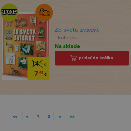
TOP
TOP
Zo sveta zvierat
. kolektív
Na sklade
pridať do košíka
14
,50
€
7
,95
€
1
<<
<
2
>
>>