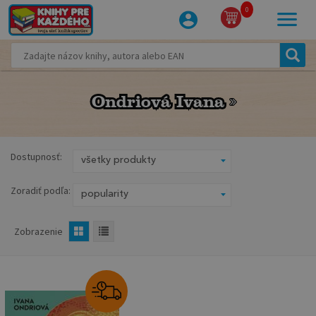
0
Ondriová Ivana
Ondriová Ivana
Dostupnosť:
Zoradiť podľa:
Zobrazenie