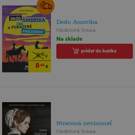
Dedo Amerika
Ondriová Ivana
Na sklade
pridať do košíka
8
,90
€
8
,46
€
Stratená nevinnosť
Ondriová Ivana