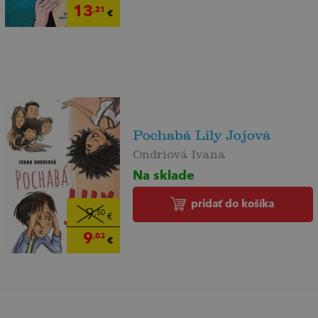
13
,21
€
Pochabá Lily Jojová
Ondriová Ivana
Na sklade
pridať do košíka
9
,50
€
9
,03
€