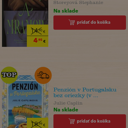
Storeyová Stephanie
Na sklade
pridať do košíka
14
,90
€
4
,95
€
TOP
TOP
Penzión v Portugalsku
bez oriezky (v ...
Julie Caplin
Na sklade
pridať do košíka
18
,99
€