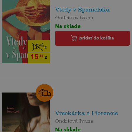
Vtedy v Španielsku
Ondriová Ivana
Na sklade
pridať do košíka
15
,90
€
15
,11
€
Vreckárka z Florencie
Ondriová Ivana
Na sklade