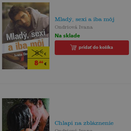
Mladý, sexi a iba môj
Ondriová Ivana
Na sklade
pridať do košíka
8
,90
€
8
,46
€
Chlapi na zbláznenie
Ondriová Ivana