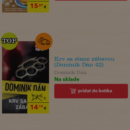
15
,57
€
TOP
TOP
Krv sa stane zábavou
(Dominik Dán 42)
Dominik Dán
Na sklade
pridať do košíka
17
,95
€
14
,18
€