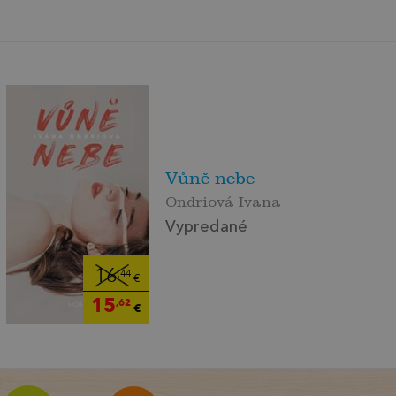
Vůně nebe
Ondriová Ivana
Vypredané
16
,44
€
15
,62
€