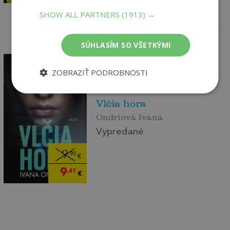
SHOW ALL PARTNERS
(1913) →
SÚHLASÍM SO VŠETKÝMI
ZOBRAZIŤ PODROBNOSTI
Vlčia hora
Ondriová Ivana
Vypredané
9
,90
€
9
,41
€