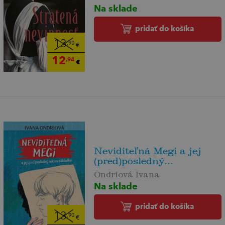
Na sklade
pridať do košíka
13
,90
€
12
,94
€
Neviditeľná Megi a jej
(pred)posledný...
Ondriová Ivana
Na sklade
pridať do košíka
13
,90
€