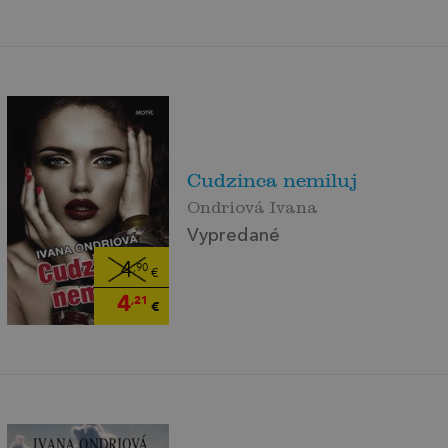
Cudzinca nemiluj
Ondriová Ivana
Vypredané
4
,90
€
4
,21
€