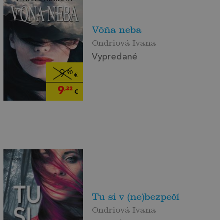
Vôňa neba
Ondriová Ivana
Vypredané
9
,90
€
9
,32
€
Tu si v (ne)bezpečí
Ondriová Ivana