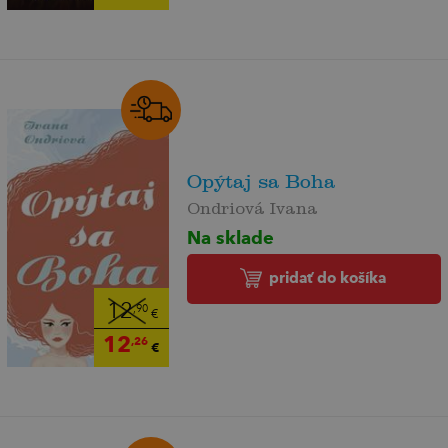
Opýtaj sa Boha
Ondriová Ivana
Na sklade
pridať do košíka
12
,90
€
12
,26
€