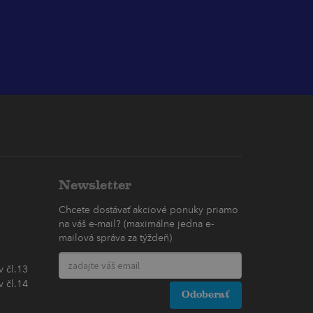
Newsletter
Chcete dostávať akciové ponuky priamo
na váš e-mail? (maximálne jedna e-
mailová správa za týždeň)
 čl.13
 čl.14
Odoberať