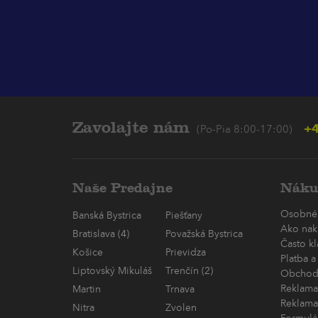
Zavolajte nám
+4
(Po-Pia 8:00-17:00)
Naše Predajne
Náku
Osobné
Banská Bystrica
Piešťany
Ako nak
Bratislava (4)
Považská Bystrica
Často k
Košice
Prievidza
Platba a
Liptovský Mikuláš
Trenčín (2)
Obchod
Reklama
Martin
Trnava
Reklama
Nitra
Zvolen