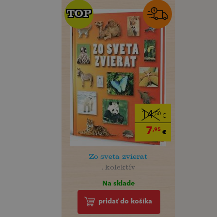
TOP
TOP
14
,50
€
7
,95
€
Zo sveta zvierat
. kolektív
Na sklade
pridať do košíka