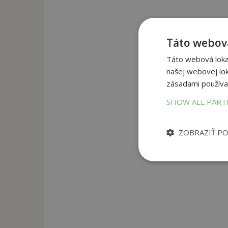
Táto webová
Táto webová lokal
našej webovej lok
zásadami používa
SHOW ALL PAR
ZOBRAZIŤ P