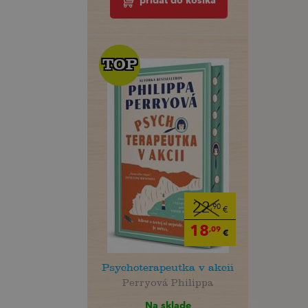
pridať do košíka
TOP
TOP
22
,90
€
18
,09
€
Psychoterapeutka v akcii
Perryová Philippa
Na sklade