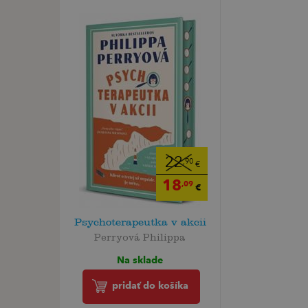
22
,90
€
18
,09
€
Psychoterapeutka v akcii
Perryová Philippa
Na sklade
pridať do košíka