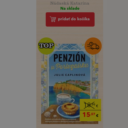
Nádaská Katarína
Na sklade
pridať do košíka
TOP
TOP
18
,99
€
15
,57
€