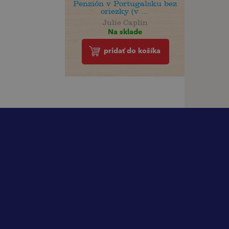
Penzión v Portugalsku bez
oriezky (v ...
Julie Caplin
Na sklade
pridať do košíka