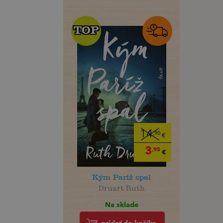
TOP
TOP
14
,90
€
3
,95
€
Kým Paríž spal
Druart Ruth
Na sklade