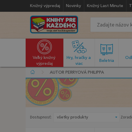
Knižný výpredaj
Novinky
Knižný Last Minute
T
Veľký knižný 
Hry, hračky a 
Odb
  Beletria  
výpredaj
viac
AUTOR PERRYOVÁ PHILIPPA
Dostupnosť:
Zoradi