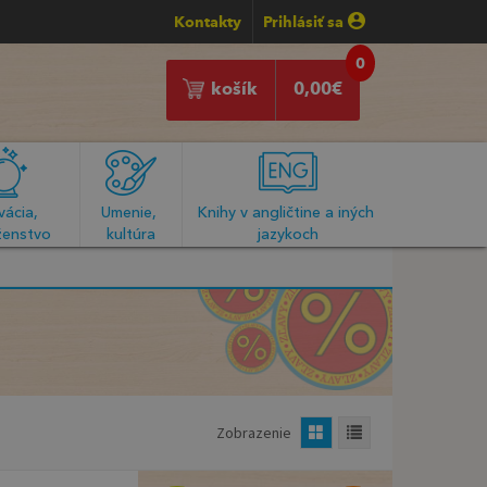
Kontakty
Prihlásiť sa
0
košík
0,00
€
ácia, 
Umenie, 
Knihy v angličtine a iných 
enstvo
kultúra
jazykoch
Zobrazenie