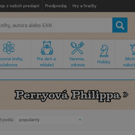
op z našich predajní
Predpredaj
Hry a hračky
orné knihy, 
Pre deti a 
Varenie, 
Motiv
  Hobby  
učebnice
mládež
zdravie
nábož
Perryová Philippa
Perryová Philippa
ť podľa: