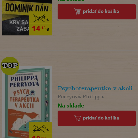
pridať do košíka
17
,95
€
14
,18
€
TOP
TOP
Psychoterapeutka v akcii
Perryová Philippa
Na sklade
pridať do košíka
22
,90
€
,09