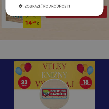
Na sklade
ZOBRAZIŤ PODROBNOSTI
pridať do košíka
18
,99
€
14
,98
€