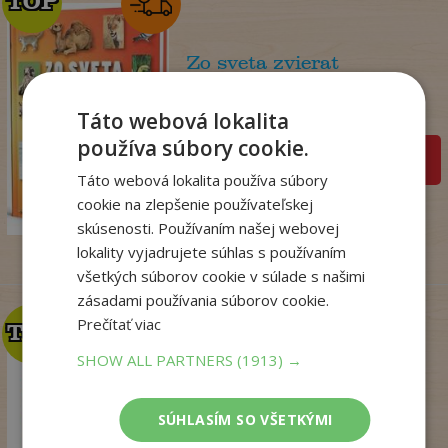
TOP
TOP
Zo sveta zvierat
. kolektív
Táto webová lokalita
Na sklade
používa súbory cookie.
pridať do košíka
14
Táto webová lokalita používa súbory
,50
€
cookie na zlepšenie používateľskej
7
,95
€
skúsenosti. Používaním našej webovej
lokality vyjadrujete súhlas s používaním
všetkých súborov cookie v súlade s našimi
zásadami používania súborov cookie.
Prečítať viac
TOP
TOP
SHOW ALL PARTNERS
(1913) →
Talianske tajomstvo
lásky
SÚHLASÍM SO VŠETKÝMI
Winterová Lea