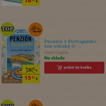
18
€
TOP
TOP
Penzión v Portugalsku
bez oriezky (v ...
Julie Caplin
Na sklade
pridať do košíka
18
,99
€
15
,57
€