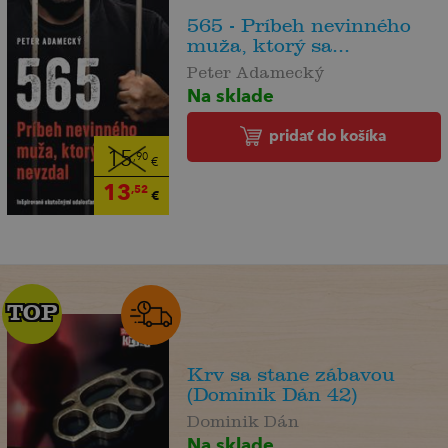
565 - Príbeh nevinného
muža, ktorý sa...
Peter Adamecký
Na sklade
pridať do košíka
15
,90
€
13
,52
€
TOP
TOP
Krv sa stane zábavou
(Dominik Dán 42)
Dominik Dán
Na sklade