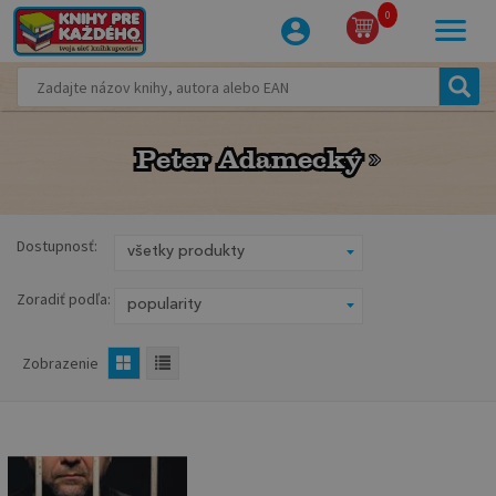
0
Peter Adamecký
Peter Adamecký
Dostupnosť:
Zoradiť podľa:
Zobrazenie