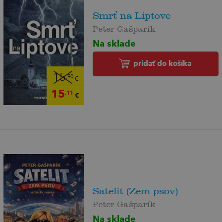
Smrť na Liptove
Peter Gašparík
Na sklade
pridať do košíka
15
,90
€
15
,11
€
Satelit (Zem psov)
Peter Gašparík
Na sklade