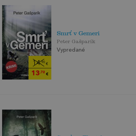
Smrť v Gemeri
Peter Gašparík
Vypredané
14
,90
€
13
,72
€