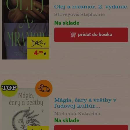
Olej a mramor, 2. vydanie
Storeyová Stephanie
Na sklade
pridať do košíka
14
,90
€
4
,95
€
TOP
TOP
Mágia, čary a veštby v
ľudovej kultúr...
Nádaská Katarína
Na sklade