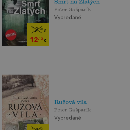
Smrť na Zlatých
Peter Gašparík
Vypredané
12
,90
€
12
,13
€
Ružová vila
Peter Gašparík
Vypredané