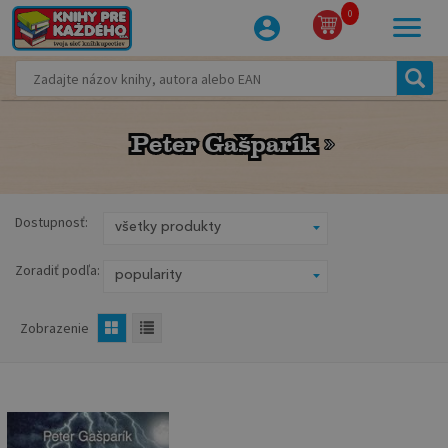
0
Peter Gašparík
Peter Gašparík
Dostupnosť:
Zoradiť podľa:
Zobrazenie