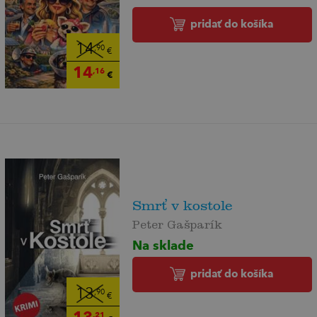
pridať do košíka
14
,90
€
14
,16
€
Smrť v kostole
Peter Gašparík
Na sklade
pridať do košíka
13
,90
€
13
,21