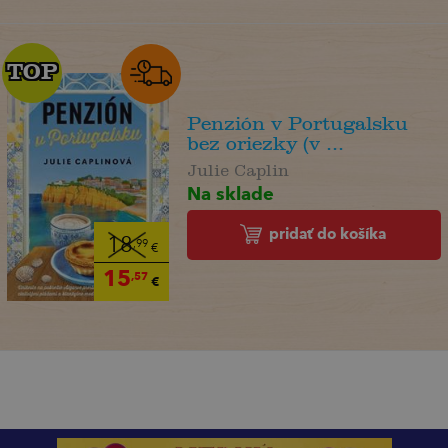
TOP
TOP
Penzión v Portugalsku
bez oriezky (v ...
Julie Caplin
Na sklade
pridať do košíka
18
,99
€
15
,57
€