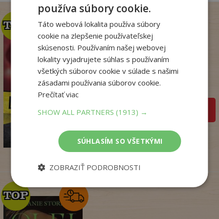
používa súbory cookie.
Táto webová lokalita používa súbory
TOP
TOP
cookie na zlepšenie používateľskej
skúsenosti. Používaním našej webovej
Krv sa stane zábavou
lokality vyjadrujete súhlas s používaním
(Dominik Dán 42)
všetkých súborov cookie v súlade s našimi
Dominik Dán
zásadami používania súborov cookie.
Na sklade
Prečítať viac
pridať do košíka
SHOW ALL PARTNERS
(1913) →
17
,95
€
14
,18
€
SÚHLASÍM SO VŠETKÝMI
ZOBRAZIŤ PODROBNOSTI
TOP
TOP