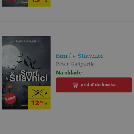
€
Smrť v Štiavnici
Peter Gašparík
Na sklade
pridať do košíka
12
,90
€
12
,26
€