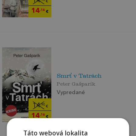
14
,90
€
14
,16
€
Smrť v Tatrách
Peter Gašparík
Vypredané
14
,90
€
14
,16
€
Táto webová lokalita