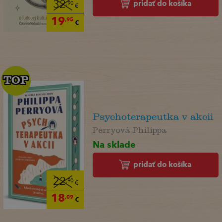
pridať do košíka
32
,90
€
19
,95
€
TOP
TOP
Psychoterapeutka v akcii
Perryová Philippa
Na sklade
pridať do košíka
22
,90
€
18
,09
€