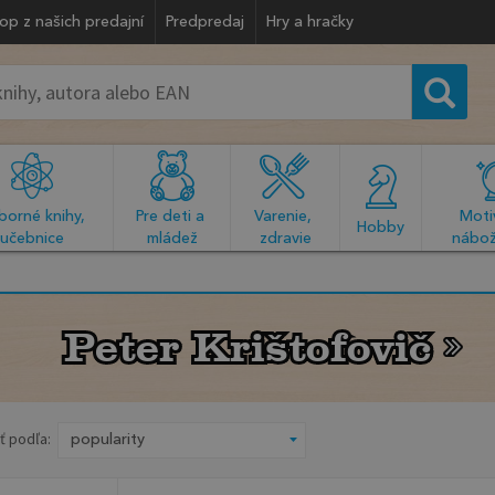
op z našich predajní
Predpredaj
Hry a hračky
orné knihy, 
Pre deti a 
Varenie, 
Motiv
  Hobby  
učebnice
mládež
zdravie
nábož
Peter Krištofovič
Peter Krištofovič
ť podľa: