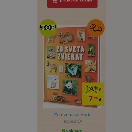
pridať do košíka
TOP
TOP
14
,50
€
7
,95
€
Zo sveta zvierat
. kolektív
Na sklade