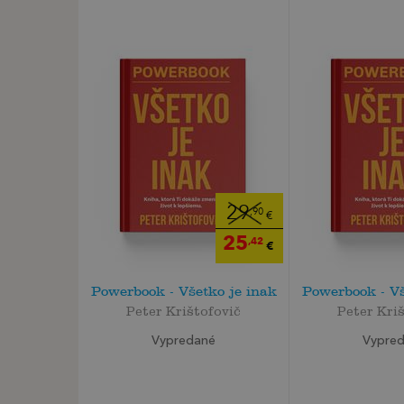
29
,90
€
25
,42
€
Powerbook - Všetko je inak
Powerbook - Vš
Peter Krištofovič
Peter Kri
Vypredané
Vypre