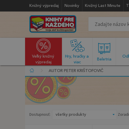
Knižný výpredaj
Novinky
Knižný Last Minute
T
Veľký knižný 
Hry, hračky a 
Odb
  Beletria  
výpredaj
viac
AUTOR PETER KRIŠTOFOVIČ
Dostupnosť:
Zoradi