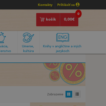
Kontakty
Prihlásiť sa
0
košík
0,00
€
ácia, 
Umenie, 
Knihy v angličtine a iných 
enstvo
kultúra
jazykoch
Zobrazenie