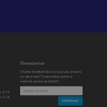
Newsletter
Chcete dostávať akciové ponuky priamo
na váš e-mail? (maximálne jedna e-
mailová správa za týždeň)
 čl.13
 čl.14
Odoberať