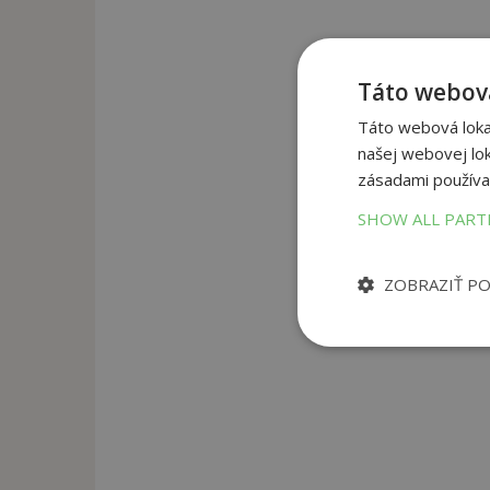
Táto webová
Táto webová lokal
našej webovej lok
zásadami používa
SHOW ALL PAR
ZOBRAZIŤ P