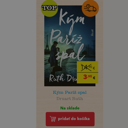
TOP
TOP
14
,90
€
3
,95
€
Kým Paríž spal
Druart Ruth
Na sklade
pridať do košíka