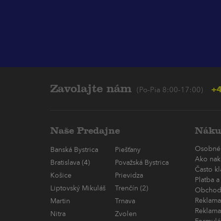
Zavolajte nám
+4
(Po-Pia 8:00-17:00)
Naše Predajne
Náku
Osobné
Banská Bystrica
Piešťany
Ako nak
Bratislava (4)
Považská Bystrica
Často k
Košice
Prievidza
Platba a
Liptovský Mikuláš
Trenčín (2)
Obchod
Reklama
Martin
Trnava
Reklama
Nitra
Zvolen