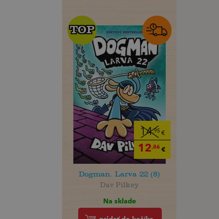
TOP
TOP
14
,95
€
12
,86
€
Dogman. Larva 22 (8)
Dav Pilkey
Na sklade