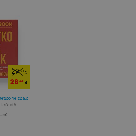
29
,90
€
28
,41
€
etko je inak
štofovič
dané