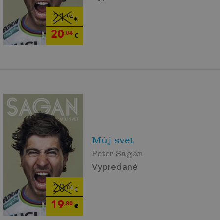
21
,94
€
20
,84
€
Můj svět
Peter Sagan
Vypredané
20
,84
€
19
,80
€