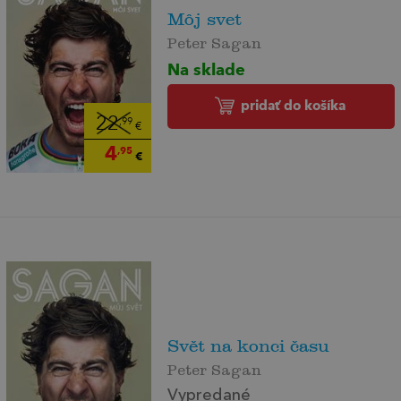
Môj svet
Peter Sagan
Na sklade
pridať do košíka
22
,99
€
4
,95
€
Svět na konci času
Peter Sagan
Vypredané