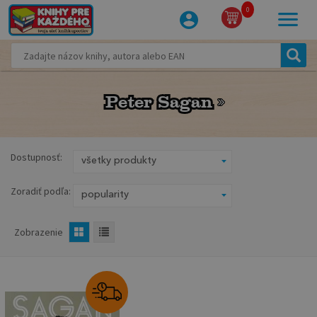
0
Peter Sagan
Peter Sagan
Dostupnosť:
Zoradiť podľa:
Zobrazenie