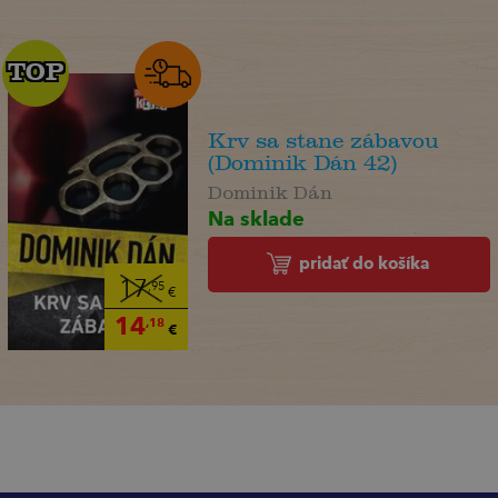
TOP
TOP
Krv sa stane zábavou
(Dominik Dán 42)
Dominik Dán
Na sklade
pridať do košíka
17
,95
€
14
,18
€