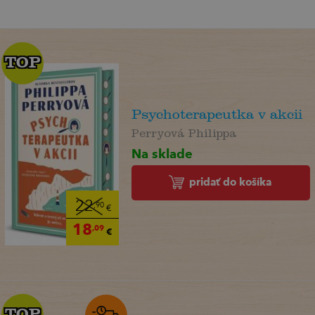
TOP
TOP
Psychoterapeutka v akcii
Perryová Philippa
Na sklade
pridať do košíka
22
,90
€
18
,09
€
TOP
TOP