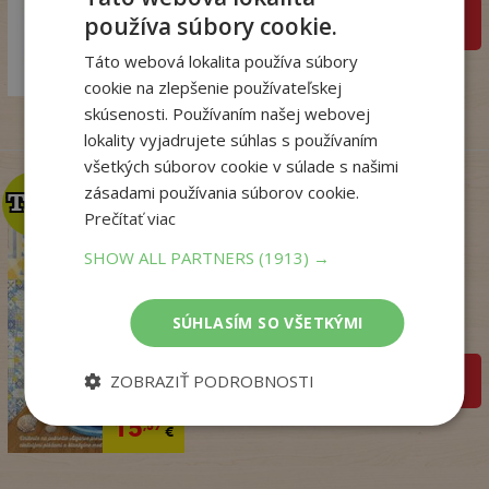
používa súbory cookie.
pridať do košíka
18
,99
€
Táto webová lokalita používa súbory
14
,98
€
cookie na zlepšenie používateľskej
skúsenosti. Používaním našej webovej
lokality vyjadrujete súhlas s používaním
všetkých súborov cookie v súlade s našimi
zásadami používania súborov cookie.
TOP
TOP
Prečítať viac
SHOW ALL PARTNERS
(1913) →
Penzión v Portugalsku
bez oriezky (v ...
Julie Caplin
SÚHLASÍM SO VŠETKÝMI
Na sklade
ZOBRAZIŤ PODROBNOSTI
pridať do košíka
18
,99
€
15
,57
€