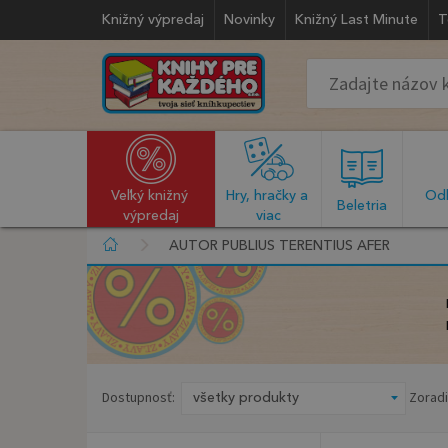
Knižný výpredaj
Novinky
Knižný Last Minute
T
Veľký knižný 
Hry, hračky a 
Odb
  Beletria  
výpredaj
viac
AUTOR PUBLIUS TERENTIUS AFER
Dostupnosť:
Zoradi