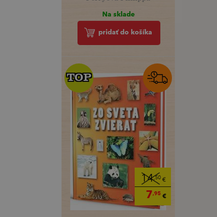
Na sklade
pridať do košíka
TOP
TOP
14
,50
€
7
,95
€