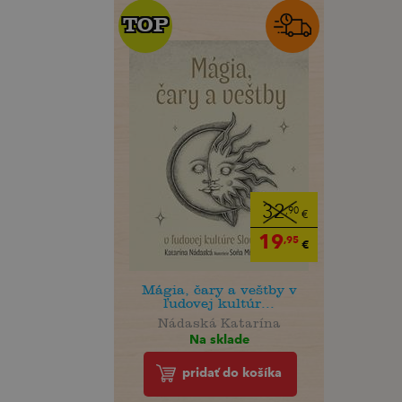
TOP
TOP
32
,90
€
19
,95
€
Mágia, čary a veštby v
ľudovej kultúr...
Nádaská Katarína
Na sklade
pridať do košíka