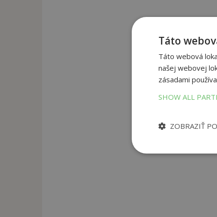
Táto webová
Táto webová lokal
našej webovej lok
zásadami používa
SHOW ALL PAR
ZOBRAZIŤ P