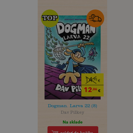
TOP
TOP
14
,95
€
12
,86
€
Dogman. Larva 22 (8)
Dav Pilkey
Na sklade