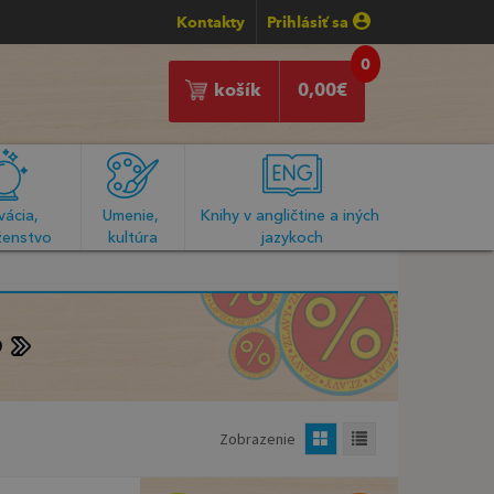
Kontakty
Prihlásiť sa
0
košík
0,00
€
ácia, 
Umenie, 
Knihy v angličtine a iných 
enstvo
kultúra
jazykoch
Zobrazenie