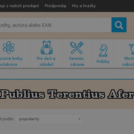
op z našich predajní
Predpredaj
Hry a hračky
orné knihy, 
Pre deti a 
Varenie, 
Motiv
  Hobby  
učebnice
mládež
zdravie
nábož
Publius Terentius Afer
Publius Terentius Afer
ť podľa: