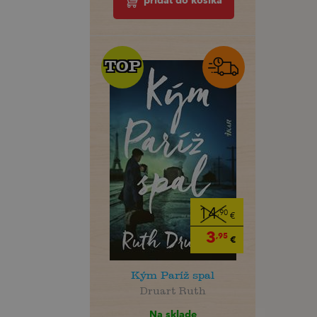
pridať do košíka
TOP
TOP
14
,90
€
3
,95
€
Kým Paríž spal
Druart Ruth
Na sklade