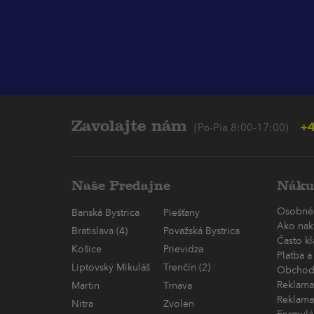
Zavolajte nám
+4
(Po-Pia 8:00-17:00)
Naše Predajne
Náku
Osobné
Banská Bystrica
Piešťany
Ako nak
Bratislava (4)
Považská Bystrica
Často k
Košice
Prievidza
Platba a
Liptovský Mikuláš
Trenčín (2)
Obchod
Reklama
Martin
Trnava
Reklama
Nitra
Zvolen