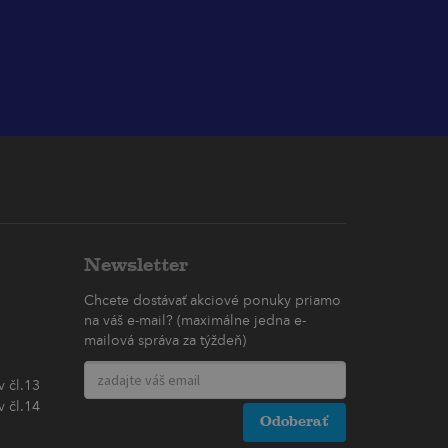
Newsletter
Chcete dostávať akciové ponuky priamo
na váš e-mail? (maximálne jedna e-
mailová správa za týždeň)
 čl.13
 čl.14
Odoberať