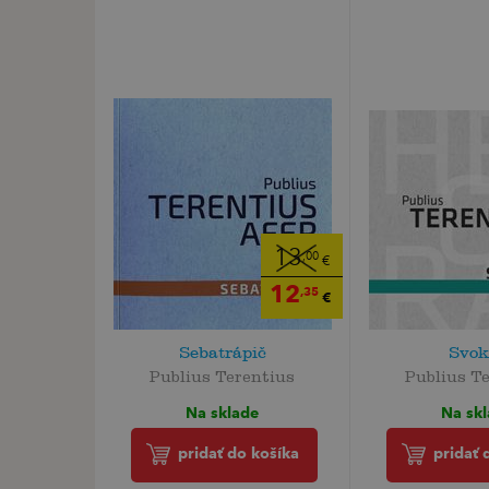
13
,00
€
12
,35
€
Sebatrápič
Svok
Publius Terentius
Publius T
Na sklade
Na sk
pridať do košíka
pridať 