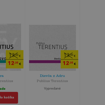
13
13
,00
,00
€
€
12
12
,35
,35
€
€
ra
Dievča z Adru
erentius
Publius Terentius
lade
Vypredané
do košíka