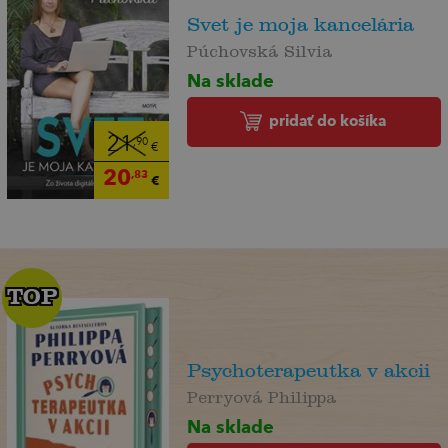
Svet je moja kancelária
Púchovská Silvia
Na sklade
pridať do košíka
21
,90
€
20
,83
€
TOP
TOP
Psychoterapeutka v akcii
Perryová Philippa
Na sklade