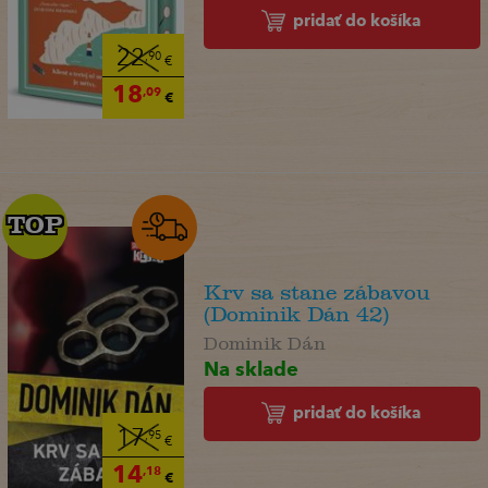
pridať do košíka
22
,90
€
18
,09
€
TOP
TOP
Krv sa stane zábavou
(Dominik Dán 42)
Dominik Dán
Na sklade
pridať do košíka
17
,95
€
14
,18
€