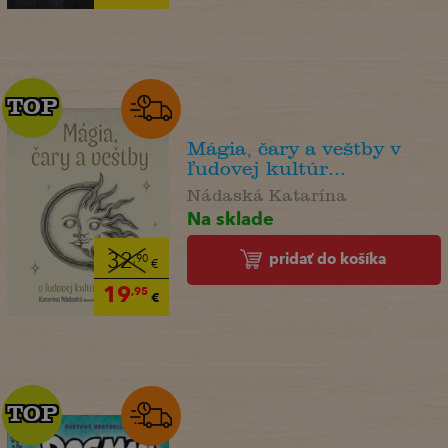
TOP
TOP
Mágia, čary a veštby v
ľudovej kultúr...
Nádaská Katarína
Na sklade
pridať do košíka
32
,90
€
19
,95
€
TOP
TOP