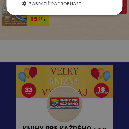
ZOBRAZIŤ PODROBNOSTI
pridať do košíka
18
,99
€
15
,57
€