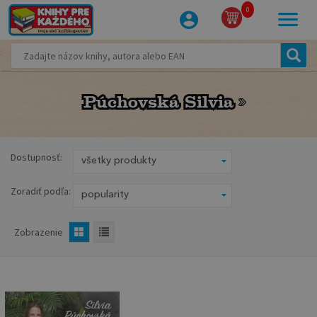
0
Púchovská Silvia
Púchovská Silvia
Dostupnosť:
Zoradiť podľa:
Zobrazenie