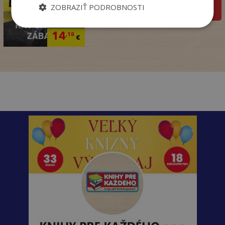
ZOBRAZIŤ PODROBNOSTI
pridať do košíka
17
,95
€
14
,18
€