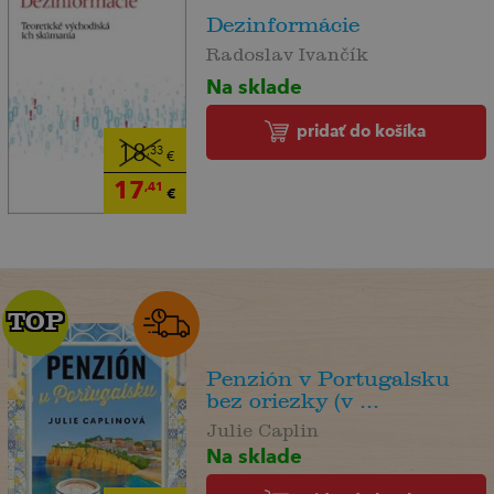
Dezinformácie
Radoslav Ivančík
Na sklade
pridať do košíka
18
,33
€
17
,41
€
TOP
TOP
Penzión v Portugalsku
bez oriezky (v ...
Julie Caplin
Na sklade