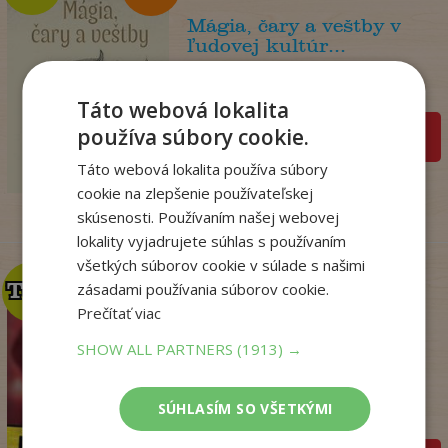
Mágia, čary a veštby v
ľudovej kultúr...
Nádaská Katarína
Na sklade
Táto webová lokalita
používa súbory cookie.
pridať do košíka
32
,90
€
19
Táto webová lokalita používa súbory
,95
€
cookie na zlepšenie používateľskej
skúsenosti. Používaním našej webovej
lokality vyjadrujete súhlas s používaním
všetkých súborov cookie v súlade s našimi
TOP
TOP
zásadami používania súborov cookie.
Prečítať viac
SHOW ALL PARTNERS
(1913) →
Krv sa stane zábavou
(Dominik Dán 42)
Dominik Dán
SÚHLASÍM SO VŠETKÝMI
Na sklade