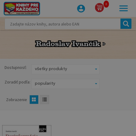
0
Radoslav Ivančík
Radoslav Ivančík
Dostupnosť:
Zoradiť podľa:
Zobrazenie