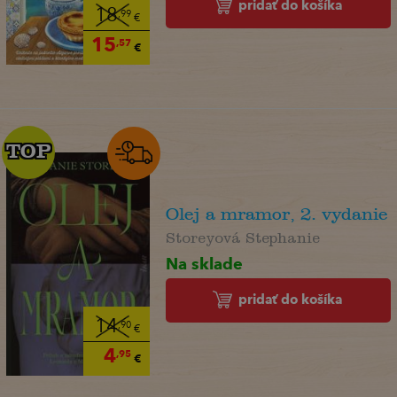
pridať do košíka
18
,99
€
15
,57
€
TOP
TOP
Olej a mramor, 2. vydanie
Storeyová Stephanie
Na sklade
pridať do košíka
14
,90
€
4
,95
€