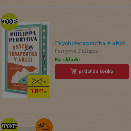
TOP
TOP
Psychoterapeutka v akcii
Perryová Philippa
Na sklade
pridať do košíka
22
,90
€
18
,09
€
TOP
TOP