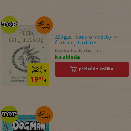
TOP
TOP
Mágia, čary a veštby v
ľudovej kultúr...
Nádaská Katarína
Na sklade
pridať do košíka
32
,90
€
19
,95
€
TOP
TOP