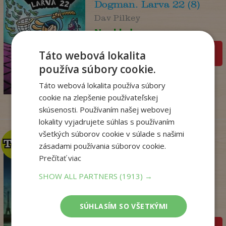
Dogman. Larva 22 (8)
Dav Pilkey
Na sklade
pridať do košíka
Táto webová lokalita
14
používa súbory cookie.
,95
€
12
,86
€
Táto webová lokalita používa súbory
cookie na zlepšenie používateľskej
skúsenosti. Používaním našej webovej
lokality vyjadrujete súhlas s používaním
všetkých súborov cookie v súlade s našimi
TOP
TOP
zásadami používania súborov cookie.
Prečítať viac
SHOW ALL PARTNERS
(1913) →
Kým Paríž spal
Druart Ruth
SÚHLASÍM SO VŠETKÝMI
Na sklade