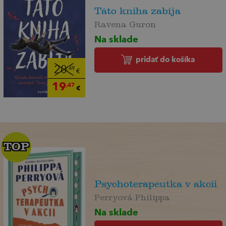
Táto kniha zabíja
Ravena Guron
Na sklade
pridať do košíka
20
,49
€
19
,47
€
TOP
TOP
Psychoterapeutka v akcii
Perryová Philippa
Na sklade