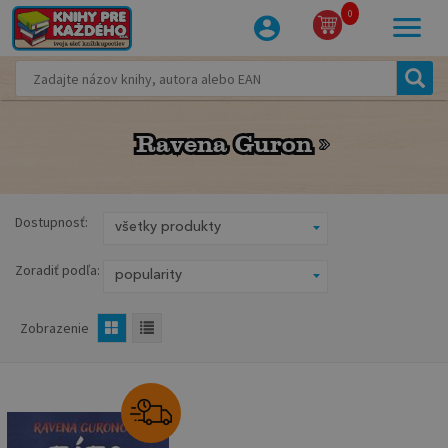
0
Ravena Guron
Ravena Guron
Dostupnosť:
Zoradiť podľa:
Zobrazenie