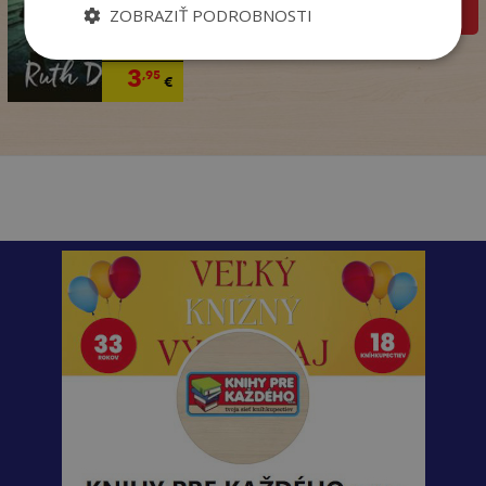
pridať do košíka
ZOBRAZIŤ PODROBNOSTI
14
,90
€
3
,95
€