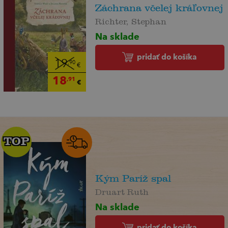
Záchrana včelej kráľovnej
Richter, Stephan
Na sklade
pridať do košíka
19
,90
€
18
,91
€
TOP
TOP
Kým Paríž spal
Druart Ruth
Na sklade
pridať do košíka