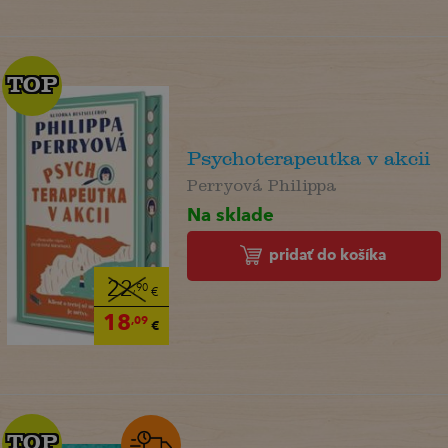
TOP
TOP
Psychoterapeutka v akcii
Perryová Philippa
Na sklade
pridať do košíka
22
,90
€
18
,09
€
TOP
TOP