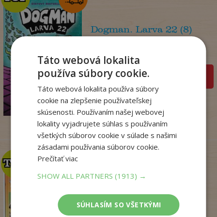
Dogman. Larva 22 (8)
Dav Pilkey
Na sklade
Táto webová lokalita
používa súbory cookie.
pridať do košíka
14
Táto webová lokalita používa súbory
,95
€
cookie na zlepšenie používateľskej
12
,86
€
skúsenosti. Používaním našej webovej
lokality vyjadrujete súhlas s používaním
všetkých súborov cookie v súlade s našimi
zásadami používania súborov cookie.
Prečítať viac
TOP
TOP
SHOW ALL PARTNERS
(1913) →
Zo sveta zvierat
SÚHLASÍM SO VŠETKÝMI
. kolektív