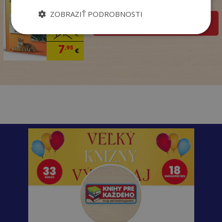
Na sklade
ZOBRAZIŤ PODROBNOSTI
pridať do košíka
14
,50
€
7
,95
€