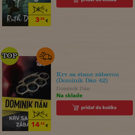
14
,90
€
3
,95
€
TOP
TOP
Krv sa stane zábavou
(Dominik Dán 42)
Dominik Dán
Na sklade
pridať do košíka
17
,95
€
14
,18
€