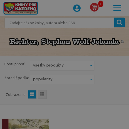
0
Richter, Stephan Wolf Jolanda
Richter, Stephan Wolf Jolanda
Dostupnosť:
Zoradiť podľa:
Zobrazenie