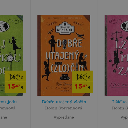
16
16
,49
,49
€
€
15
15
,67
,67
€
€
kou jedu
Dobře utajený zločin
Lžička 
vensová
Robin Stevensová
Robin 
dané
Vypredané
Vyp