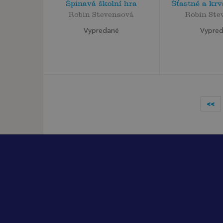
Špinavá školní hra
Šťastné a kr
Robin Stevensová
Robin Ste
Vypredané
Vypre
<<