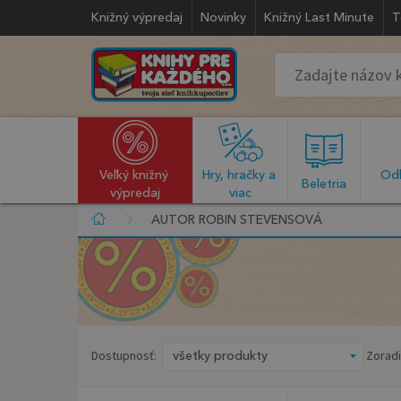
Knižný výpredaj
Novinky
Knižný Last Minute
T
Veľký knižný 
Hry, hračky a 
Odb
  Beletria  
výpredaj
viac
AUTOR ROBIN STEVENSOVÁ
Dostupnosť:
Zoradi