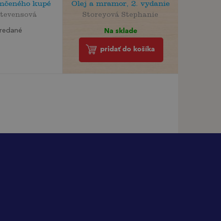
mčeného kupé
Olej a mramor, 2. vydanie
Stevensová
Storeyová Stephanie
Na sklade
redané
pridať do košíka