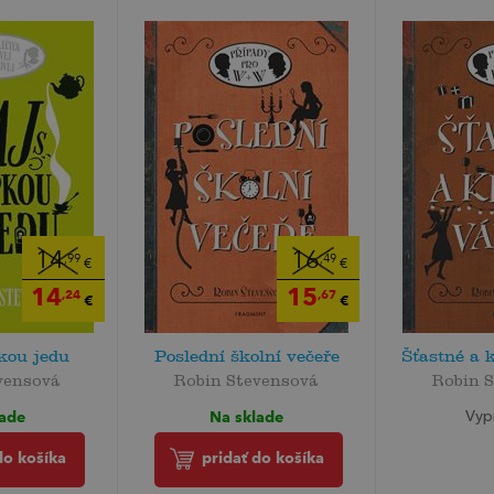
14
16
,99
,49
€
€
14
15
,24
,67
€
€
kou jedu
Poslední školní večeře
Šťastné a 
vensová
Robin Stevensová
Robin 
lade
Na sklade
Vyp
do košíka
pridať do košíka