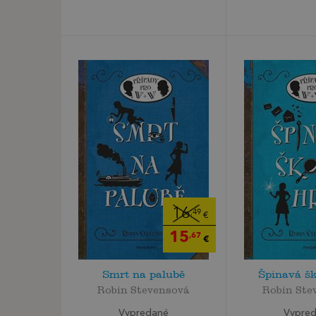
16
,49
€
15
,67
€
Smrt na palubě
Špinavá šk
Robin Stevensová
Robin Ste
Vypredané
Vypre