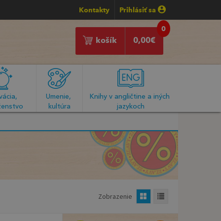
Kontakty
Prihlásiť sa
0
košík
0,00
€
ácia, 
Umenie, 
Knihy v angličtine a iných 
enstvo
kultúra
jazykoch
Zobrazenie