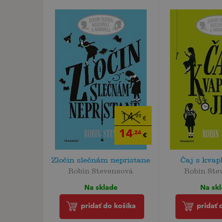
14
,99
€
14
,24
€
Zločin slečnám nepristane
Čaj s kvap
Robin Stevensová
Robin Ste
Na sklade
Na sk
pridať do košíka
pridať 