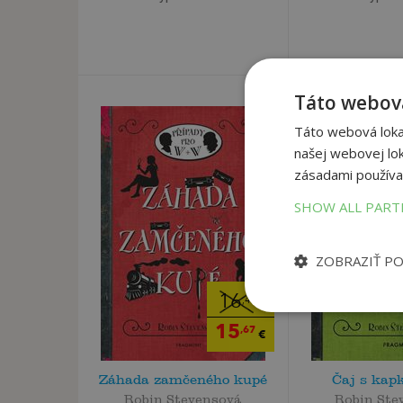
Táto webová
Táto webová lokal
našej webovej lok
zásadami používa
SHOW ALL PAR
ZOBRAZIŤ P
16
,49
€
15
,67
€
Záhada zamčeného kupé
Čaj s kap
Robin Stevensová
Robin Ste