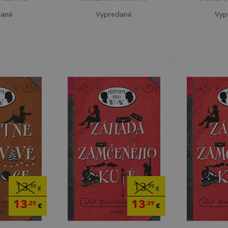
dané
Vypredané
Vyp
13
13
,99
,99
€
€
13
13
,29
,29
€
€