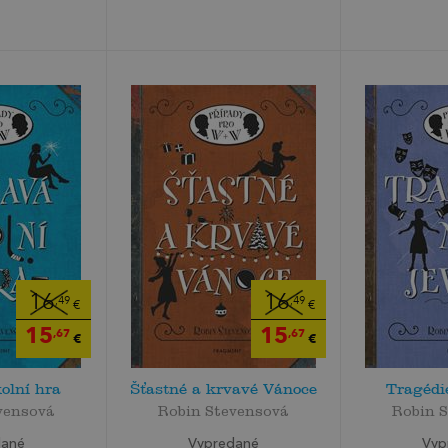
16
16
,49
,49
€
€
15
15
,67
,67
€
€
olní hra
Šťastné a krvavé Vánoce
Tragédie
vensová
Robin Stevensová
Robin 
dané
Vypredané
Vyp