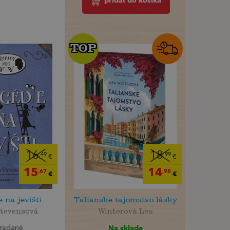
pridať do košíka
TOP
TOP
16
18
,49
,99
€
€
15
14
,67
,98
€
€
 na jevišti
Talianske tajomstvo lásky
Stevensová
Winterová Lea
Na sklade
redané