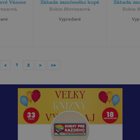
vavé Vánoce
Záhada zamčeného kupé
Záhada za
vensová
Robin Stevensová
Robin 
dané
Vypredané
Vyp
1
<
2
>
>>