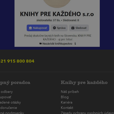
21 915 800 804
pný poradca
Knihy pre každého
 odbery
Náš príbeh
upovať
Blog
ladené otázky
Kariéra
 doručenie
Kontakt
né podmienky
Zásady ochrany osobných údajov