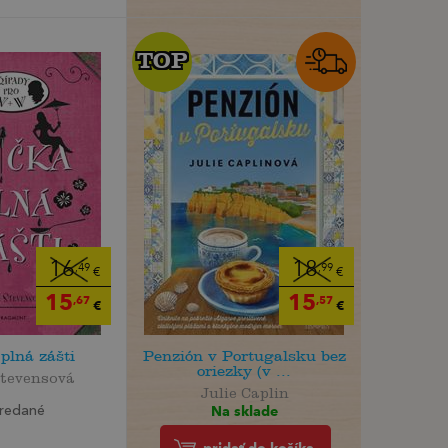
TOP
TOP
16
18
,49
,99
€
€
15
15
,67
,57
€
€
plná zášti
Penzión v Portugalsku bez
oriezky (v ...
Stevensová
Julie Caplin
Na sklade
redané