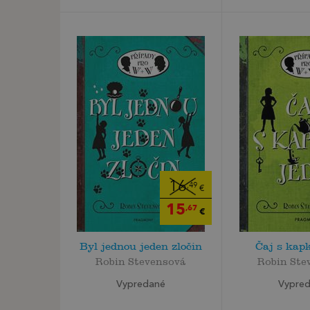
16
,49
€
15
,67
€
Byl jednou jeden zločin
Čaj s kap
Robin Stevensová
Robin Ste
Vypredané
Vypre