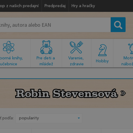
op z našich predajní
Predpredaj
Hry a hračky
orné knihy, 
Pre deti a 
Varenie, 
Motiv
  Hobby  
učebnice
mládež
zdravie
nábož
Robin Stevensová
Robin Stevensová
ť podľa: