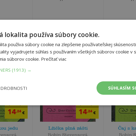
 lokalita používa súbory cookie.
ita používa súbory cookie na zlepšenie používateľskej skúsenosti
ality vyjadrujete súhlas s používaním všetkých súborov cookie v s
nia súborov cookie.
Prečítať viac
TNERS
(1913) →
ODROBNOSTI
SÚHLASÍM S
14
14
,99
,99
€
€
14
14
,24
,24
€
€
kou jedu
Lžička plná zášti
Čaj s k
vensová
Robin Stevensová
Robin 