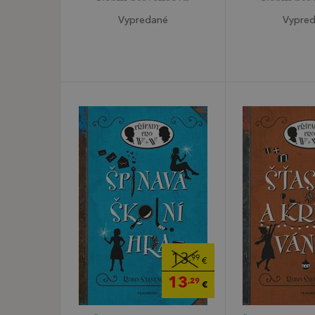
Vypredané
Vypre
13
,99
€
13
,29
€