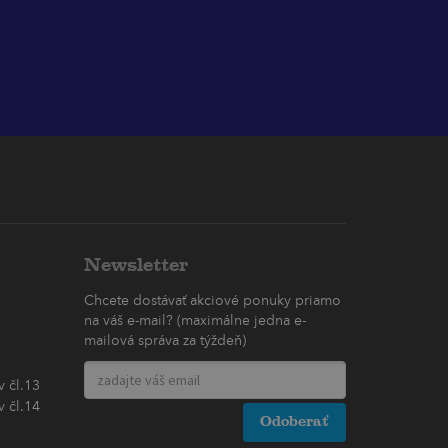
Newsletter
Chcete dostávať akciové ponuky priamo
na váš e-mail? (maximálne jedna e-
mailová správa za týždeň)
 čl.13
 čl.14
Odoberať