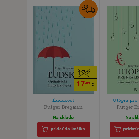
17
,90
€
17
,01
€
Ľudskosť
Utópia pre 
Rutger Bregman
Rutger B
Na sklade
Na sk
pridať do košíka
pridať 