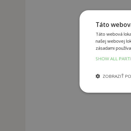
Táto webová
Táto webová lokal
našej webovej lok
zásadami používa
SHOW ALL PAR
ZOBRAZIŤ P