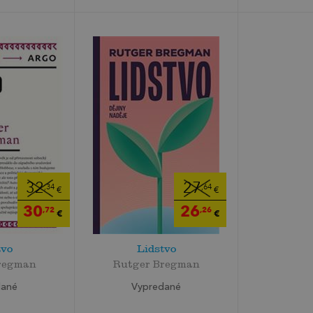
32
27
,34
,64
€
€
30
26
,72
,26
€
€
tvo
Lidstvo
regman
Rutger Bregman
dané
Vypredané