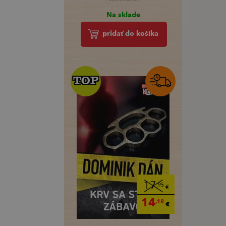
Na sklade
pridať do košíka
TOP
TOP
17
,95
€
14
,18
€