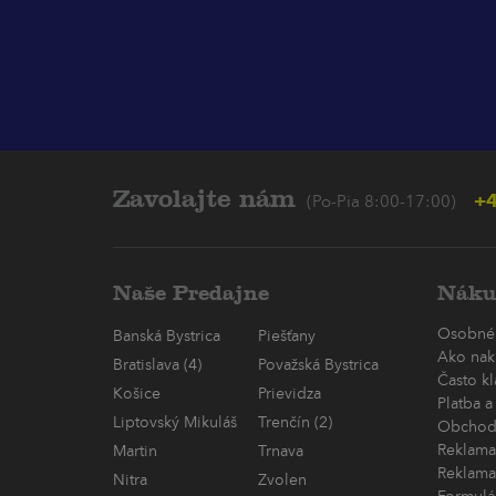
Zavolajte nám
+4
(Po-Pia 8:00-17:00)
Naše Predajne
Náku
Osobné
Banská Bystrica
Piešťany
Ako nak
Bratislava (4)
Považská Bystrica
Často k
Košice
Prievidza
Platba a
Liptovský Mikuláš
Trenčín (2)
Obchod
Reklama
Martin
Trnava
Reklama
Nitra
Zvolen