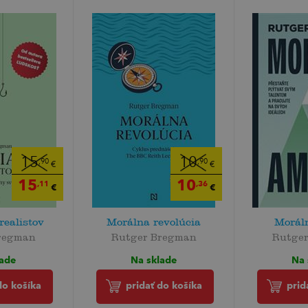
15
10
,90
,90
€
€
15
10
,11
,36
€
€
realistov
Morálna revolúcia
Morál
regman
Rutger Bregman
Rutge
lade
Na sklade
Na 
do košíka
pridať do košíka
prid