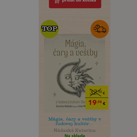
pridať do košíka
TOP
TOP
32
,90
€
19
,95
€
Mágia, čary a veštby v
ľudovej kultúr...
Nádaská Katarína
Na sklade