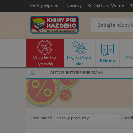
Knižný výpredaj
Novinky
Knižný Last Minute
T
Veľký knižný 
Hry, hračky a 
Odb
  Beletria  
výpredaj
viac
AUTOR RUTGER BREGMAN
Dostupnosť:
Zoradi