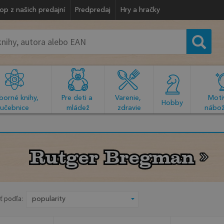
op z našich predajní
Predpredaj
Hry a hračky
orné knihy, 
Pre deti a 
Varenie, 
Motiv
  Hobby  
učebnice
mládež
zdravie
nábož
Rutger Bregman
Rutger Bregman
ť podľa: