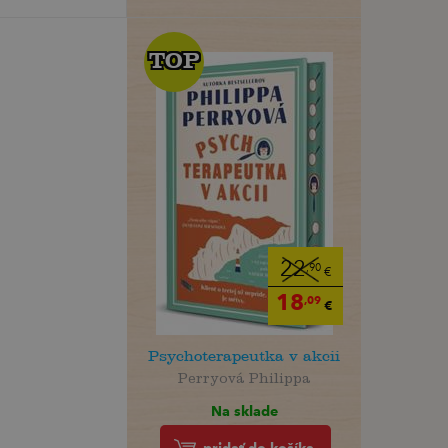
TOP
TOP
22
,90
€
18
,09
€
Psychoterapeutka v akcii
Perryová Philippa
Na sklade