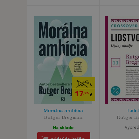
18
,90
€
17
,96
€
Morálna ambícia
Lids
Rutger Bregman
Rutger B
Na sklade
Vypre