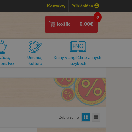
Kontakty
Prihlásiť sa
0
košík
0,00
€
ácia, 
Umenie, 
Knihy v angličtine a iných 
enstvo
kultúra
jazykoch
Zobrazenie