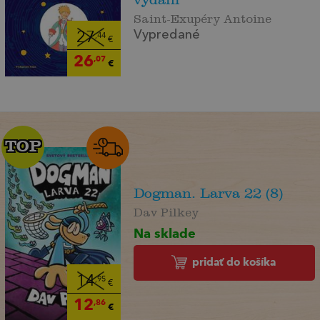
Saint-Exupéry Antoine
Vypredané
27
,44
€
26
,07
€
TOP
TOP
Dogman. Larva 22 (8)
Dav Pilkey
Na sklade
pridať do košíka
14
,95
€
12
,86
€