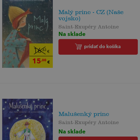
Malý princ - CZ (Naše
vojsko)
Saint-Exupéry Antoine
Na sklade
pridať do košíka
16
,63
€
15
,80
€
Malušenký princ
Saint-Exupéry Antoine
Na sklade