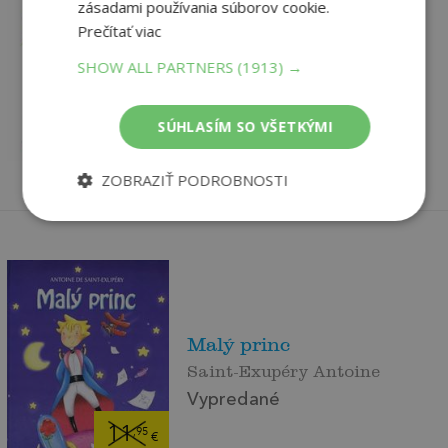
Malý princ s autorovými
zásadami používania súborov cookie.
kresbami, 14....
Prečítať viac
Saint-Exupéry Antoine
SHOW ALL PARTNERS
(1913) →
Vypredané
5
,90
€
SÚHLASÍM SO VŠETKÝMI
4
,95
€
ZOBRAZIŤ PODROBNOSTI
Malý princ
Saint-Exupéry Antoine
Vypredané
11
,95
€