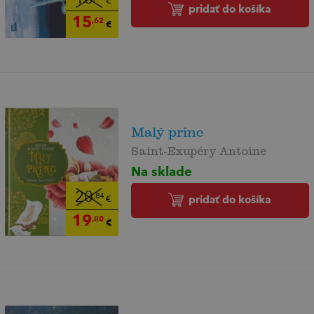
€
pridať do košíka
15
,62
€
Malý princ
Saint-Exupéry Antoine
Na sklade
20
,84
pridať do košíka
€
19
,80
€