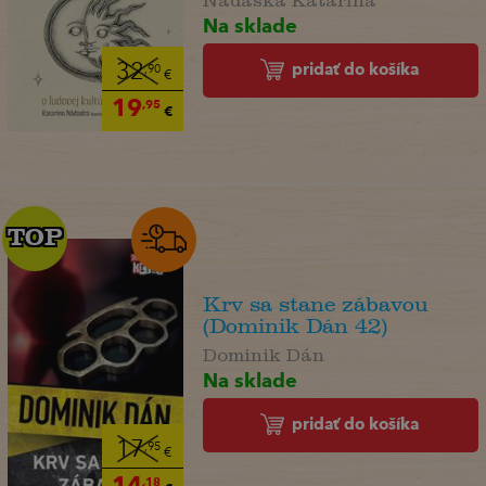
Na sklade
pridať do košíka
32
,90
€
19
,95
€
TOP
TOP
Krv sa stane zábavou
(Dominik Dán 42)
Dominik Dán
Na sklade
pridať do košíka
17
,95
€
14
,18