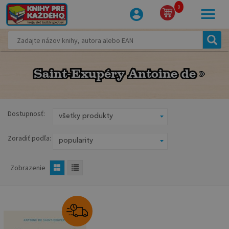
0
Saint-Exupéry Antoine de
Saint-Exupéry Antoine de
Dostupnosť:
Zoradiť podľa:
Zobrazenie