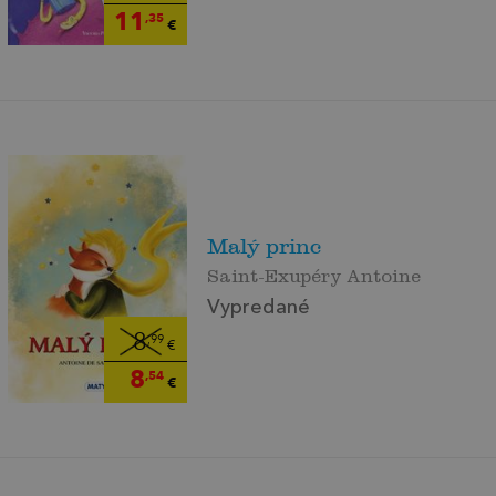
11
,35
€
Malý princ
Saint-Exupéry Antoine
Vypredané
8
,99
€
8
,54
€