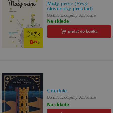
Malý princ (Prvý
slovenský preklad)
Saint-Exupéry Antoine
Na sklade
pridať do košíka
11
,90
€
8
,95
€
Citadela
Saint-Exupéry Antoine
Na sklade