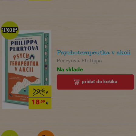
TOP
TOP
Psychoterapeutka v akcii
Perryová Philippa
Na sklade
pridať do košíka
22
,90
€
18
,09
€