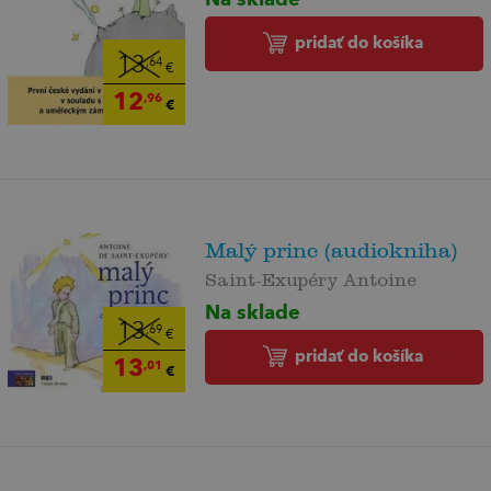
pridať do košíka
13
,64
€
12
,96
€
Malý princ (audiokniha)
Saint-Exupéry Antoine
Na sklade
13
,69
€
pridať do košíka
13
,01
€