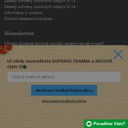
Zásady ochrany osobných údajov čl.13
Zásady ochrany osobných údajov čl.14
Informácie o cookies
Zmeniť nastavenia cookies
Newsletter
Chcete dostávať akciové ponuky priamo na váš e-mail?
(maximálne jedna e-mailová správa za týždeň)
Už nikdy nezmeškáte DOPRAVU ZDARMA a AKCIOVÉ
Odoberať
CENY 🙂📚
Nechcem zmeškať žiadnu akciu
Spracovanie osobných údajov
Poradíme Vám?