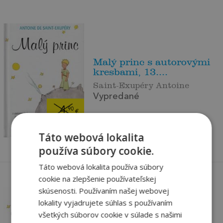
Malý princ s autorovými
kresbami, 13....
Saint-Exupéry Antoine
Vypredané
4
,90
€
4
,66
€
Táto webová lokalita
používa súbory cookie.
Táto webová lokalita používa súbory
cookie na zlepšenie používateľskej
skúsenosti. Používaním našej webovej
lokality vyjadrujete súhlas s používaním
všetkých súborov cookie v súlade s našimi