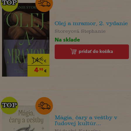
TOP
TOP
Olej a mramor, 2. vydanie
Storeyová Stephanie
Na sklade
pridať do košíka
14
,90
€
4
,95
€
TOP
TOP
Mágia, čary a veštby v
ľudovej kultúr...
Nádaská Katarína