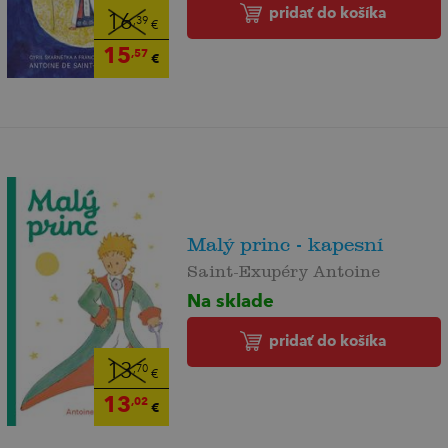
pridať do košíka
16
,39
€
15
,57
€
Malý princ - kapesní
Saint-Exupéry Antoine
Na sklade
pridať do košíka
13
,70
€
13
,02
€