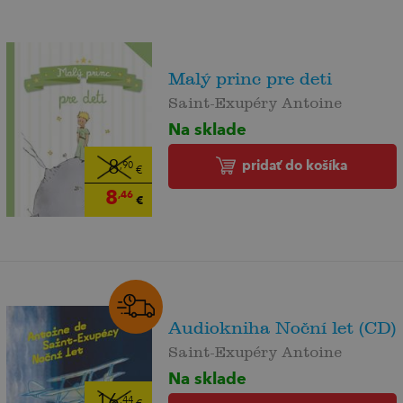
Malý princ pre deti
Saint-Exupéry Antoine
Na sklade
pridať do košíka
8
,90
€
8
,46
€
Audiokniha Noční let (CD)
Saint-Exupéry Antoine
Na sklade
16
,44