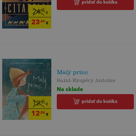
pridať do košíka
24
,90
€
23
,66
€
Malý princ
Saint-Exupéry Antoine
Na sklade
pridať do košíka
12
,90
€
12
,26
€