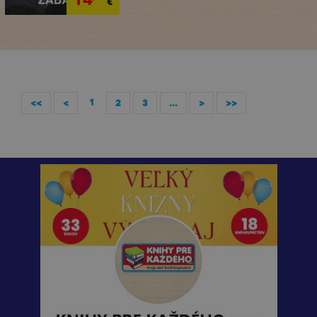
€
1
<<
<
2
3
...
>
>>