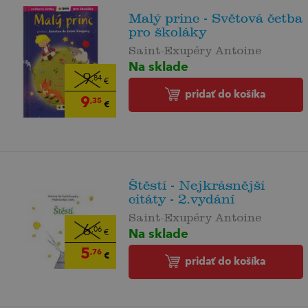
Malý princ - Světová četba
pro školáky
Saint-Exupéry Antoine
Na sklade
9
,84
€
pridať do košíka
9
,35
€
Štěstí - Nejkrásnější
citáty - 2.vydání
Saint-Exupéry Antoine
6
Na sklade
,06
€
5
,76
€
pridať do košíka