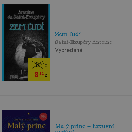
Zem ľudí
Saint-Exupéry Antoine
Vypredané
8
,99
€
8
,54
€
Malý princ – luxusní
vydání