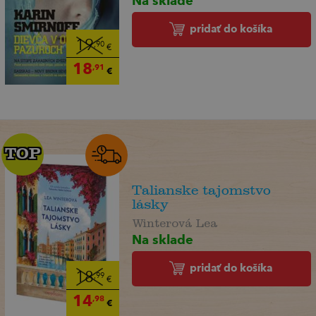
pridať do košíka
19
,90
€
18
,91
€
TOP
TOP
Talianske tajomstvo
lásky
Winterová Lea
Na sklade
pridať do košíka
18
,99
€
14
,98
€