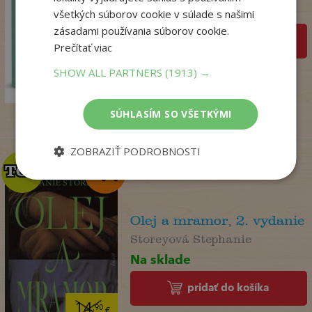
Na sklade
všetkých súborov cookie v súlade s našimi
zásadami používania súborov cookie.
pridať do košíka
Prečítať viac
22
,90
€
SHOW ALL PARTNERS
(1913) →
18
,09
€
SÚHLASÍM SO VŠETKÝMI
ZOBRAZIŤ PODROBNOSTI
TOP
TOP
Olej a mramor, 2. vydanie
Storeyová Stephanie
Na sklade
pridať do košíka
14
,90
€