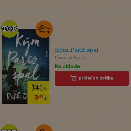
TOP
TOP
Kým Paríž spal
Druart Ruth
Na sklade
pridať do košíka
14
,90
€
3
,95
€