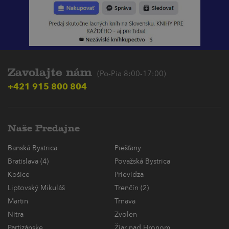
Zavolajte nám
(Po-Pia 8:00-17:00)
+421 915 800 804
Naše Predajne
Banská Bystrica
Piešťany
Bratislava (4)
Považská Bystrica
Košice
Prievidza
Liptovský Mikuláš
Trenčín (2)
Martin
Trnava
Nitra
Zvolen
Partizánske
Žiar nad Hronom