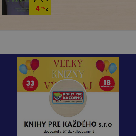
4
,95
€