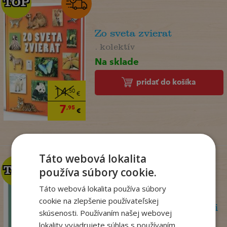
TOP
TOP
Zo sveta zvierat
. kolektív
Na sklade
pridať do košíka
14
,50
€
7
,95
€
Táto webová lokalita
TOP
TOP
používa súbory cookie.
Táto webová lokalita používa súbory
cookie na zlepšenie používateľskej
Psychoterapeutka v akcii
skúsenosti. Používaním našej webovej
Perryová Philippa
lokality vyjadrujete súhlas s používaním