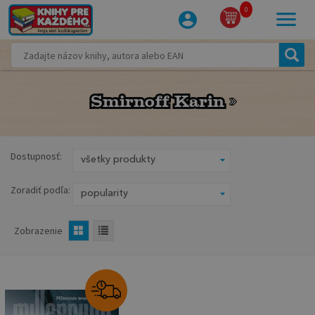
0
Smirnoff Karin
Smirnoff Karin
Dostupnosť:
Zoradiť podľa:
Zobrazenie