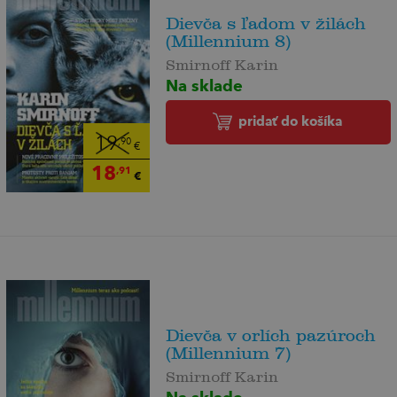
Dievča s ľadom v žilách
(Millennium 8)
Smirnoff Karin
Na sklade
pridať do košíka
19
,90
€
18
,91
€
Dievča v orlích pazúroch
(Millennium 7)
Smirnoff Karin
Na sklade