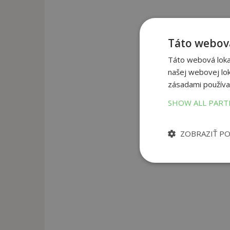
Táto webová
Táto webová lokal
našej webovej lok
zásadami používa
SHOW ALL PAR
ZOBRAZIŤ P