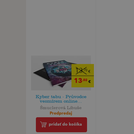
13
,70
€
13
,02
€
Kyber tabu - Průvodce
vesmírem online...
Šmuclerová Libuše
Predpredaj
pridať do košíka