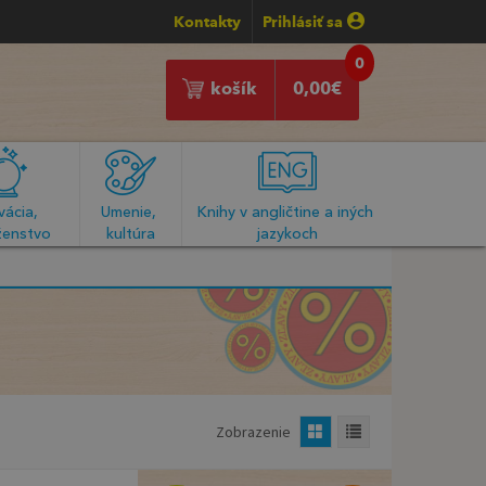
Kontakty
Prihlásiť sa
0
košík
0,00
€
ácia, 
Umenie, 
Knihy v angličtine a iných 
enstvo
kultúra
jazykoch
Zobrazenie