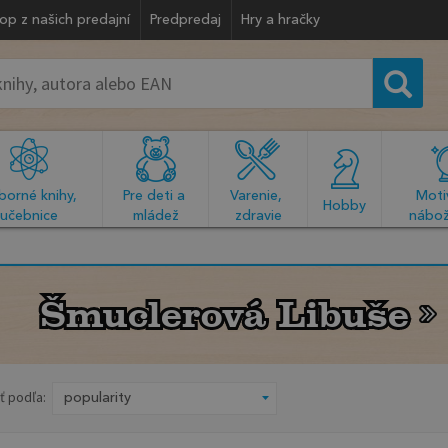
op z našich predajní
Predpredaj
Hry a hračky
orné knihy, 
Pre deti a 
Varenie, 
Motiv
  Hobby  
učebnice
mládež
zdravie
nábož
Šmuclerová Libuše
Šmuclerová Libuše
ť podľa: