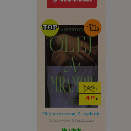
pridať do košíka
TOP
TOP
14
,90
€
4
,95
€
Olej a mramor, 2. vydanie
Storeyová Stephanie
Na sklade