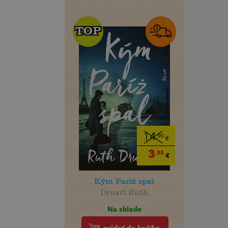
TOP
TOP
14
,90
€
3
,95
€
Kým Paríž spal
Druart Ruth
Na sklade