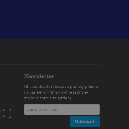
Newsletter
Chcete dostávať akciové ponuky priamo
na váš e-mail? (maximálne jedna e-
mailová správa za týždeň)
 čl.13
 čl.14
Odoberať