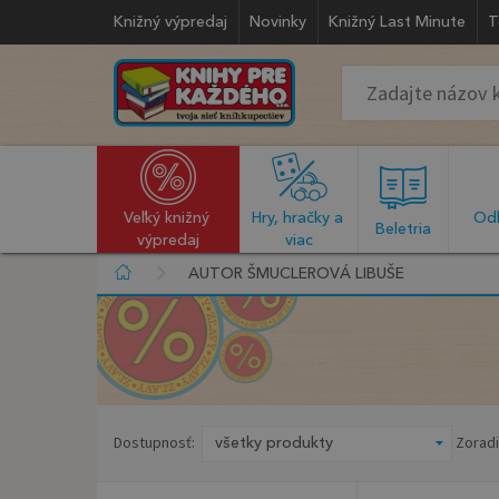
Knižný výpredaj
Novinky
Knižný Last Minute
T
Veľký knižný 
Hry, hračky a 
Odb
  Beletria  
výpredaj
viac
AUTOR ŠMUCLEROVÁ LIBUŠE
Dostupnosť:
Zoradi