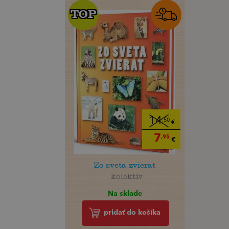
TOP
TOP
14
,50
€
7
,95
€
Zo sveta zvierat
. kolektív
Na sklade
pridať do košíka