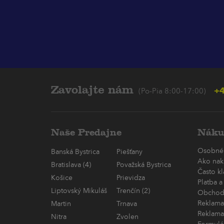
Zavolajte nám
+4
(Po-Pia 8:00-17:00)
Naše Predajne
Náku
Osobné
Banská Bystrica
Piešťany
Ako nak
Bratislava (4)
Považská Bystrica
Často k
Košice
Prievidza
Platba a
Liptovský Mikuláš
Trenčín (2)
Obchod
Reklama
Martin
Trnava
Reklama
Nitra
Zvolen