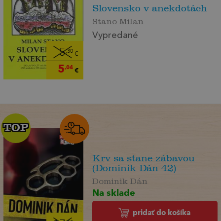
Slovensko v anekdotách
Stano Milan
Vypredané
5
,30
€
5
,04
€
TOP
TOP
Krv sa stane zábavou
(Dominik Dán 42)
Dominik Dán
Na sklade
pridať do košíka