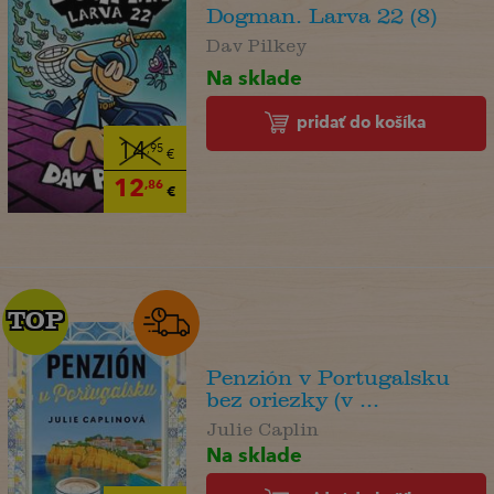
Dogman. Larva 22 (8)
Dav Pilkey
Na sklade
pridať do košíka
14
,95
€
12
,86
€
TOP
TOP
Penzión v Portugalsku
bez oriezky (v ...
Julie Caplin
Na sklade