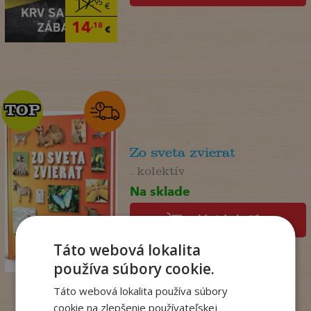
17
,95
€
14
,18
€
TOP
TOP
Zo sveta zvierat
. kolektív
Na sklade
pridať do košíka
14
,50
€
Táto webová lokalita
7
,95
€
používa súbory cookie.
Táto webová lokalita používa súbory
cookie na zlepšenie používateľskej