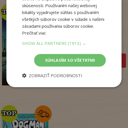
skúsenosti. Používaním našej webovej
TOP
TOP
lokality vyjadrujete súhlas s používaním
všetkých súborov cookie v súlade s našimi
zásadami používania súborov cookie.
Kým Paríž spal
Prečítať viac
Druart Ruth
SHOW ALL PARTNERS
(1913) →
Na sklade
SÚHLASÍM SO VŠETKÝMI
pridať do košíka
14
,90
€
ZOBRAZIŤ PODROBNOSTI
3
,95
€
TOP
TOP