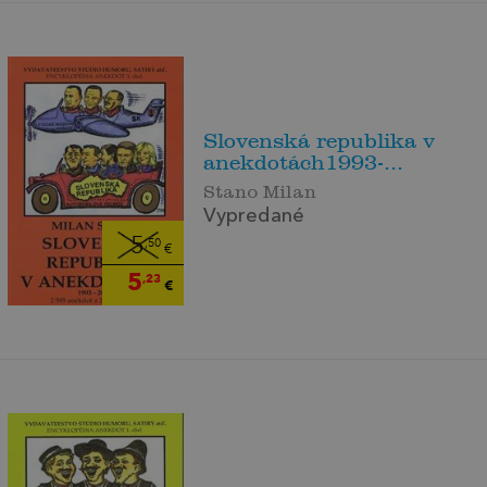
Slovenská republika v
anekdotách1993-...
Stano Milan
Vypredané
5
,50
€
5
,23
€