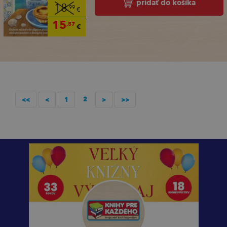
pridať do košíka
18
,99
€
15
,57
€
2
<<
<
1
>
>>