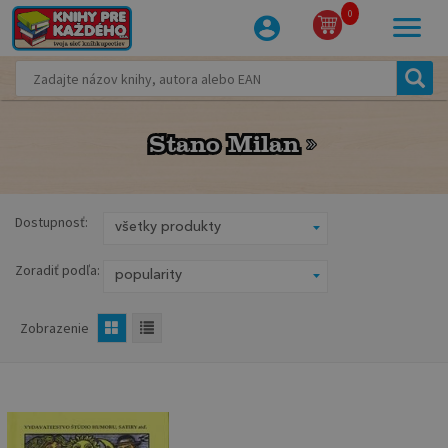
0
Stano Milan
Stano Milan
Dostupnosť:
Zoradiť podľa:
Zobrazenie