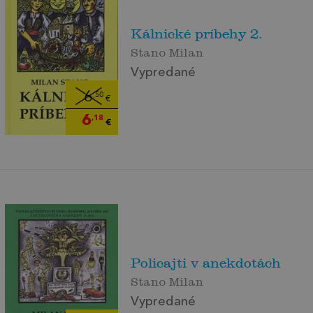
Kálnické príbehy 2.
Stano Milan
Vypredané
6
,50
€
6
,18
€
Policajti v anekdotách
Stano Milan
Vypredané