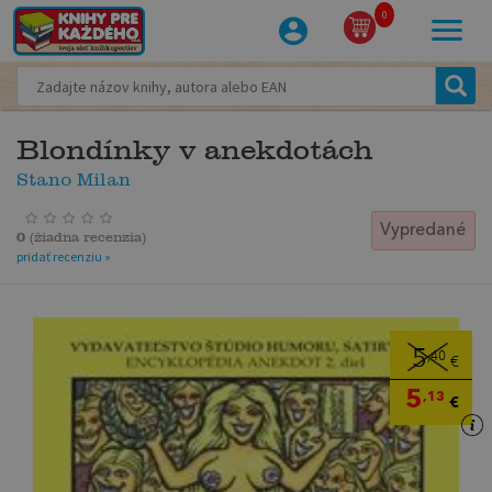
0
Blondínky v anekdotách
Stano Milan
Vypredané
0
(
žiadna recenzia
)
pridať recenziu »
5
,40
€
5
,13
€