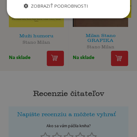
23
11
,00
,50
€
€
ZOBRAZIŤ PODROBNOSTI
21
10
,85
,93
€
€
Milan Stano
Muži humoru
GRAFIKA
Stano Milan
Stano Milan
Na sklade
Na sklade
Recenzie čitateľov
Napíšte recenziu a môžete vyhrať
Ako sa vám páčila kniha?