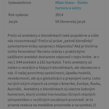
Vydavateľstvo:
Milan Stano - Štúdio
humoru a satiry
Rok vydania:
2014
Jazyk:
SK Slovenský jazyk
Prečo sú anekdoty o blondínkach také populárne a stále
nás rozosmievajú? Prečo sú práve „pekné blondínky“
synonymom krásy spojenej s hlúposťou? Aká je história
tohto fenoménu? Na tieto otázky s praktickými
ukážkami anekdot dostanete odpoveď v tejto knihe. Je v
nej 1 044 anekdot a 182 karikatúr. Tieto anekdoty sú
nielen o veselých a hlúpych blondínkach, ale všeobecne o
nás. O našej povrchnej spoločnosti, úpadku hodnôt,
nevedomosti, ale aj o globalizácii a prepojení sveta. Lebo
na tých istých vtipoch sa smejú v Amerike, Európe, Rusku,
Austrálii... Anekdoty o blondínkach sú vlastne ľudovým
humorom, ktorý vznikol tvorivosťou rôznych vtipných
výmyselníkov z rozličných sociálnych prostredí. Je to
priama reakcia na mediálne prostredie a na symbol, či