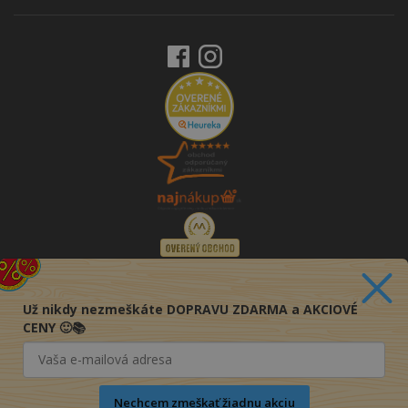
Už nikdy nezmeškáte DOPRAVU ZDARMA a AKCIOVÉ
CENY 🙂📚
Nechcem zmeškať žiadnu akciu