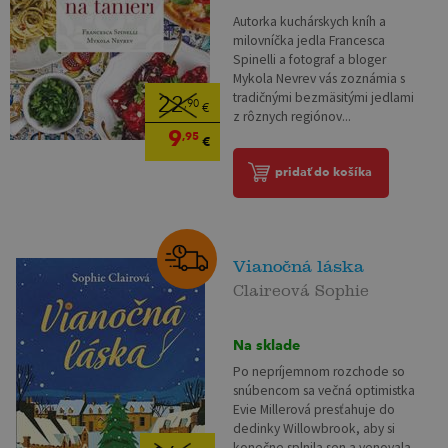
Autorka kuchárskych kníh a
milovníčka jedla Francesca
Spinelli a fotograf a bloger
Mykola Nevrev vás zoznámia s
tradičnými bezmäsitými jedlami
22
,90
€
z rôznych regiónov...
9
,95
€
pridať do košíka
Vianočná láska
Claireová Sophie
Na sklade
Po nepríjemnom rozchode so
snúbencom sa večná optimistka
Evie Millerová presťahuje do
dedinky Willowbrook, aby si
konečne splnila sen a venovala