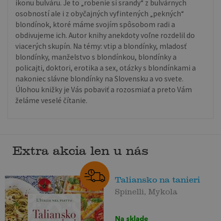
ikonu bulváru. Je to „robenie si srandy“ z bulvárnych
osobností ale i z obyčajných vyfintených „pekných“
blondínok, ktoré máme svojím spôsobom radi a
obdivujeme ich. Autor knihy anekdoty voľne rozdelil do
viacerých skupín. Na témy: vtip a blondínky, mladosť
blondínky, manželstvo s blondínkou, blondínky a
policajti, doktori, erotika a sex, otázky s blondínkami a
nakoniec slávne blondínky na Slovensku a vo svete.
Úlohou knižky je Vás pobaviť a rozosmiať a preto Vám
želáme veselé čítanie.
Extra akcia len u nás
Taliansko na tanieri
Spinelli, Mykola
Na sklade