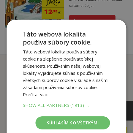
16
,90
€
sa tomu, čo ju...
12
,95
€
pridať do košíka
Táto webová lokalita
používa súbory cookie.
Táto webová lokalita používa súbory
cookie na zlepšenie používateľskej
Zákazníci, ktorí si kúpili
skúsenosti. Používaním našej webovej
tento titul si tiež kúpili
lokality vyjadrujete súhlas s používaním
všetkých súborov cookie v súlade s našimi
zásadami používania súborov cookie.
Prečítať viac
SHOW ALL PARTNERS
(1913) →
SÚHLASÍM SO VŠETKÝMI