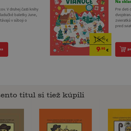
Na skla
Pre deti 
ov. V druhej časti knihy
dvojstran
mladučké baletky June,
zvieratká
távajú v súboji o
pred sviat
15
,90
€
9
,95
p
ka
€
ento titul si tiež kúpili