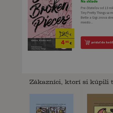
Na sklade
Pre čitateľov od 13 rok
Tiny Pretty Things sa 
Bette a Gigi znova stre
miesto...
12
,95
€
4
,95
pridať do koší
€
Zákazníci, ktorí si kúpili t