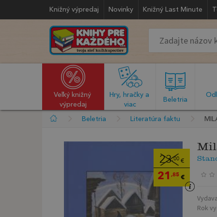
Knižný výpredaj
Novinky
Knižný Last Minute
T
Veľký knižný 
Hry, hračky a 
Odb
  Beletria  
výpredaj
viac
Beletria
Literatúra faktu
MIL
Mi
Stan
23
,00
€
21
,85
€
Vydava
Rok vy