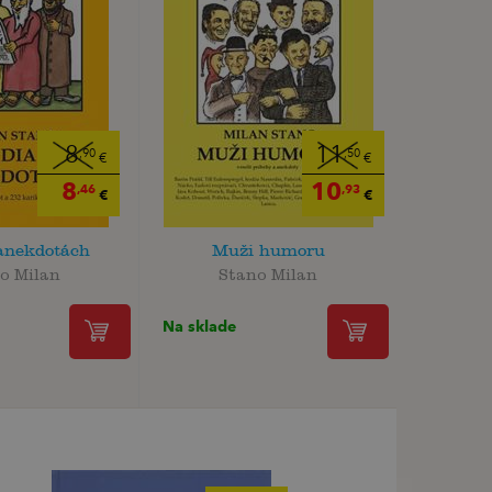
8
11
,90
,50
€
€
8
10
,46
,93
€
€
 anekdotách
Muži humoru
o Milan
Stano Milan
Na sklade