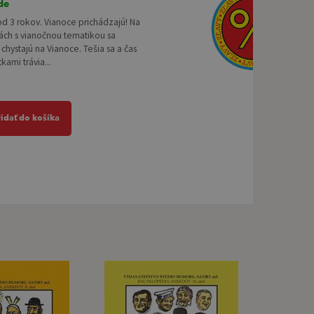
de
od 3 rokov. Vianoce prichádzajú! Na
ách s vianočnou tematikou sa
 chystajú na Vianoce. Tešia sa a čas
kami trávia...
ridať do košíka