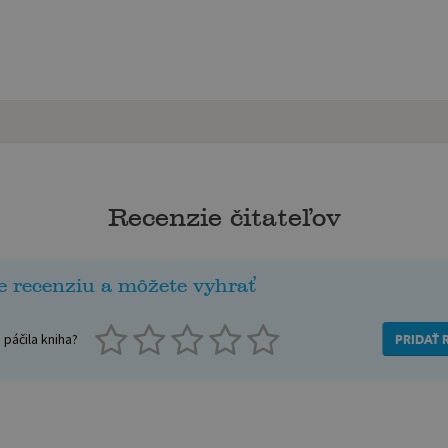
Recenzie čitateľov
e recenziu a môžete vyhrať
páčila kniha?
PRIDAŤ 