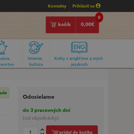
Kontakty
Prihlásiť sa
0
košík
0,00
€
ácia, 
Umenie, 
Knihy v angličtine a iných 
enstvo
kultúra
jazykoch
lade
Odosielame
do 3 pracovných dní
(od objednávky)
pridať do košíka