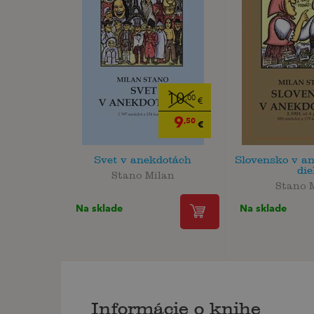
10
,00
€
9
,50
€
Svet v anekdotách
Slovensko v an
die
Stano Milan
Stano 
Na sklade
Na sklade
Informácie o knihe