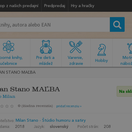
op z našich predajní
Predpredaj
Hry a hračky
orné knihy, 
Pre deti a 
Varenie, 
Motiv
  Hobby  
učebnice
mládež
zdravie
nábož
AN STANO MAĽBA
lan Stano MAĽBA
Na sk
o Milan
0
(
žiadna recenzia
)
pridať recenziu »
teľstvo:
Milan Stano - Štúdio humoru a satiry
dania:
Jazyk:
Počet strán:
2018
slovenský
208