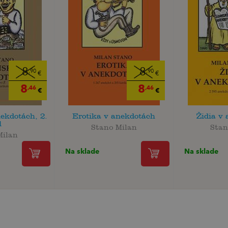
8
8
,90
,90
€
€
8
8
,46
,46
€
€
ekdotách, 2.
Erotika v anekdotách
Židia v
l
Stano Milan
Stan
Milan
Na sklade
Na sklade