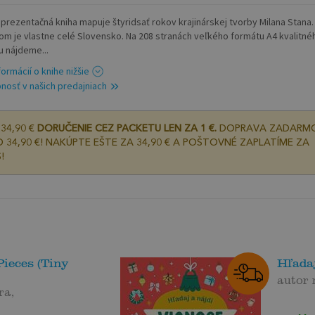
eprezentačná kniha mapuje štyridsať rokov krajinárskej tvorby Milana Stana
rom je vlastne celé Slovensko. Na 208 stranách veľkého formátu A4 kvalitné
u nájdeme...
formácií o knihe nižšie
nosť v našich predajniach
34,90 €
DORUČENIE CEZ PACKETU LEN ZA 1 €.
DOPRAVA ZADARM
 34,90 €! NAKÚPTE EŠTE ZA 34,90 € A POŠTOVNÉ ZAPLATÍME ZA
!
ieces (Tiny
Hľadaj
autor
ra,