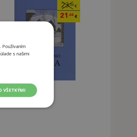
23
,00
€
21
,85
€
. Používaním
úlade s našimi
O VŠETKÝMI