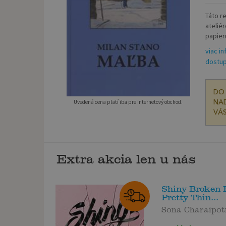
Táto r
atelié
papier
viac in
dostup
DO 
Uvedená cena platí iba pre internetový obchod.
NAD
VÁS
Extra akcia len u nás
Shiny Broken P
Pretty Thin...
Sona Charaipot