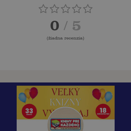
0
/ 5
(
žiadna recenzia
)