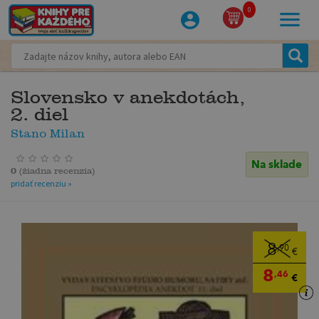
0
Slovensko v anekdotách,
2. diel
Stano Milan
Na sklade
0
(
žiadna recenzia
)
pridať recenziu »
8
,90
€
8
,46
€