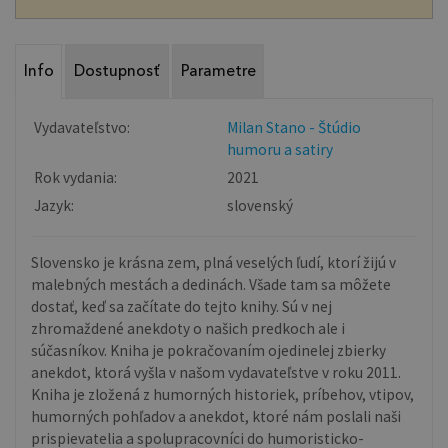
Info
Dostupnosť
Parametre
Vydavateľstvo:
Milan Stano - Štúdio
humoru a satiry
Rok vydania:
2021
Jazyk:
slovenský
Slovensko je krásna zem, plná veselých ľudí, ktorí žijú v
malebných mestách a dedinách. Všade tam sa môžete
dostať, keď sa začítate do tejto knihy. Sú v nej
zhromaždené anekdoty o našich predkoch ale i
súčasníkov. Kniha je pokračovaním ojedinelej zbierky
anekdot, ktorá vyšla v našom vydavateľstve v roku 2011.
Kniha je zložená z humorných historiek, príbehov, vtipov,
humorných pohľadov a anekdot, ktoré nám poslali naši
prispievatelia a spolupracovníci do humoristicko-