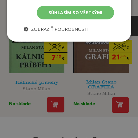
SÚHLASÍM SO VŠETKÝMI
ZOBRAZIŤ PODROBNOSTI
23
7
,00
,50
€
€
21
7
,85
,13
€
€
Milan Stano
Kálnické príbehy
GRAFIKA
Stano Milan
Stano Milan
Na sklade
Na sklade