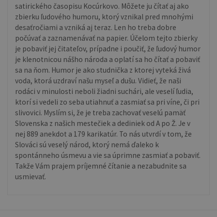
satirického časopisu Kocúrkovo. Môžete ju čítať aj ako
zbierku ľudového humoru, ktorý vznikal pred mnohými
desaťročiami a vzniká aj teraz. Len ho treba dobre
počúvať a zaznamenávať na papier. Účelom tejto zbierky
je pobaviť jej čitateľov, prípadne i poučiť, že ľudový humor
je klenotnicou nášho národa a oplatí sa ho čítať a pobaviť
sa na ňom. Humor je ako studnička z ktorej vyteká živá
voda, ktorá uzdraví našu myseľ a dušu. Vidieť, že naši
rodáci v minulosti neboli žiadni suchári, ale veselí ľudia,
ktorí si vedeli zo seba utiahnuť a zasmiať sa pri víne, či pri
slivovici. Myslím si, že je treba zachovať veselú pamäť
Slovenska z našich mestečiek a dediniek od A po Ž. Je v
nej 889 anekdot a 179 karikatúr. To nás utvrdí v tom, že
Slováci sú veselý národ, ktorý nemá ďaleko k
spontánneho úsmevu a vie sa úprimne zasmiať a pobaviť.
Takže Vám prajem príjemné čítanie a nezabudnite sa
usmievať.