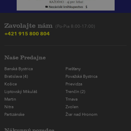
Zavolajte nám
(Po-Pia 8:00-17:00)
+421 915 800 804
Naše Predajne
Banská Bystrica
Piešťany
Bratislava (4)
Považská Bystrica
Košice
Prievidza
Liptovský Mikuláš
Trenčín (2)
Martin
Trnava
Nitra
Zvolen
Partizánske
Žiar nad Hronom
Nákupný poradca