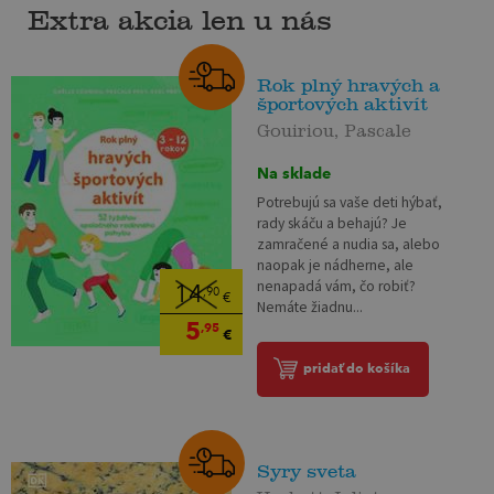
Extra akcia len u nás
Rok plný hravých a
športových aktivít
Gouiriou, Pascale
Na sklade
Potrebujú sa vaše deti hýbať,
rady skáču a behajú? Je
zamračené a nudia sa, alebo
naopak je nádherne, ale
nenapadá vám, čo robiť?
14
,90
€
Nemáte žiadnu...
5
,95
€
pridať do košíka
Syry sveta