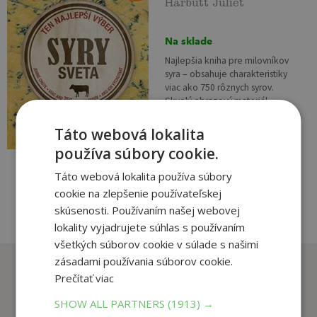
Harbutt Juliet
Na sklade
Najlepšia kniha pre milovníkov
syra – obsahuje charakteristiky
viac ako 750 rôznych syrov.
Skvelý obrazový materiál
povzbudí všetky vaše chuťové
29
,90
€
bunky! Dozviete...
Táto webová lokalita
7
,95
€
používa súbory cookie.
pridať do košíka
Táto webová lokalita používa súbory
cookie na zlepšenie používateľskej
skúsenosti. Používaním našej webovej
lokality vyjadrujete súhlas s používaním
všetkých súborov cookie v súlade s našimi
zásadami používania súborov cookie.
Zákazníci, ktorí si kúpili
Prečítať viac
tento titul si tiež kúpili
SHOW ALL PARTNERS
(1913) →