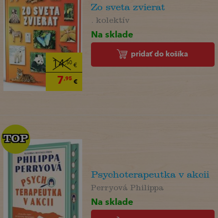
Zo sveta zvierat
. kolektív
Na sklade
pridať do košíka
14
,50
€
7
,95
€
TOP
TOP
Psychoterapeutka v akcii
Perryová Philippa
Na sklade