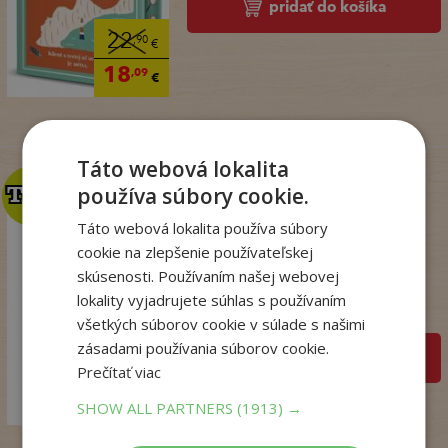
pridať do košíka
22
,90
€
18
,09
€
Táto webová lokalita
používa súbory cookie.
TOP
TOP
Táto webová lokalita používa súbory
Talianske tajomstvo
cookie na zlepšenie používateľskej
lásky
skúsenosti. Používaním našej webovej
Winterová Lea
lokality vyjadrujete súhlas s používaním
Na sklade
všetkých súborov cookie v súlade s našimi
zásadami používania súborov cookie.
pridať do košíka
18
Prečítať viac
,99
€
14
,98
SHOW ALL PARTNERS
(1913) →
€