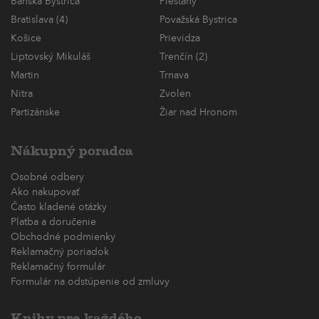
Banská Bystrica
Piešťany
Bratislava (4)
Považská Bystrica
Košice
Prievidza
Liptovský Mikuláš
Trenčín (2)
Martin
Trnava
Nitra
Zvolen
Partizánske
Žiar nad Hronom
Nákupný poradca
Osobné odbery
Ako nakupovať
Často kladené otázky
Platba a doručenie
Obchodné podmienky
Reklamačný poriadok
Reklamačný formulár
Formulár na odstúpenie od zmluvy
Knihy pre každého