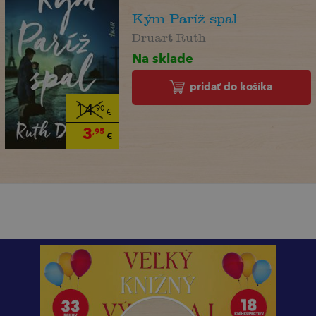
Kým Paríž spal
Druart Ruth
Na sklade
pridať do košíka
14
,90
€
3
,95
€