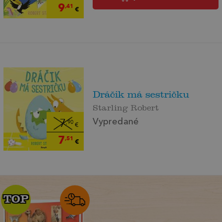
9
,41
€
Dráčik má sestričku
Starling Robert
Vypredané
7
,90
€
7
,51
€
TOP
TOP