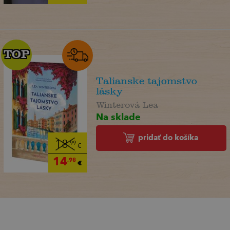
TOP
TOP
Talianske tajomstvo
lásky
Winterová Lea
Na sklade
pridať do košíka
18
,99
€
14
,98
€