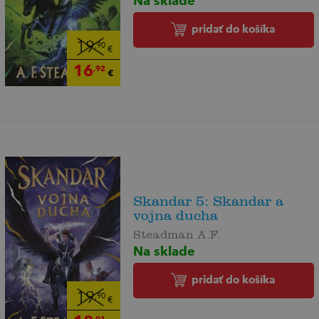
pridať do košíka
19
,90
€
16
,92
€
Skandar 5: Skandar a
vojna ducha
Steadman A.F.
Na sklade
pridať do košíka
19
,90
€