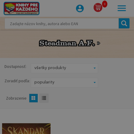
0
Steadman A.F.
Steadman A.F.
Dostupnosť:
Zoradiť podľa:
Zobrazenie