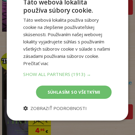
Táto webová lokalita
pridať do košíka
používa súbory cookie.
14
,95
€
Táto webová lokalita používa súbory
12
,86
€
cookie na zlepšenie používateľskej
skúsenosti. Používaním našej webovej
lokality vyjadrujete súhlas s používaním
všetkých súborov cookie v súlade s našimi
zásadami používania súborov cookie.
TOP
TOP
Prečítať viac
SHOW ALL PARTNERS
(1913) →
Olej a mramor, 2. vydanie
Storeyová Stephanie
SÚHLASÍM SO VŠETKÝMI
Na sklade
ZOBRAZIŤ PODROBNOSTI
pridať do košíka
14
,90
€
4
,95
€