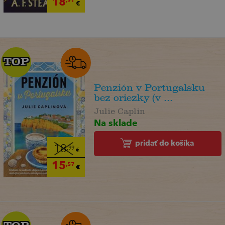
18
,91
€
TOP
TOP
Penzión v Portugalsku
bez oriezky (v ...
Julie Caplin
Na sklade
pridať do košíka
18
,99
€
15
,57
€