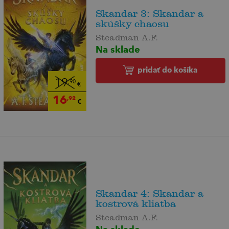
Skandar 3: Skandar a
skúšky chaosu
Steadman A.F.
Na sklade
pridať do košíka
19
,90
€
16
,92
€
Skandar 4: Skandar a
kostrová kliatba
Steadman A.F.
Na sklade