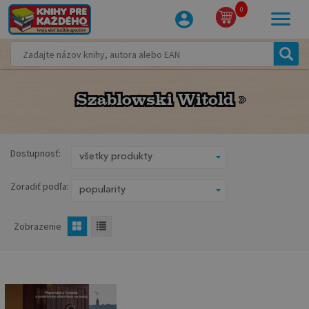
0
Szablowski Witold
Szablowski Witold
Dostupnosť:
Zoradiť podľa:
Zobrazenie