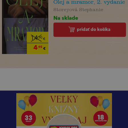
Olej a mramor, 2. vydanie
Storeyová Stephanie
Na sklade
pridať do košíka
14
,90
€
4
,95
€