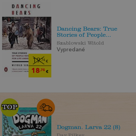
Dancing Bears: True
Stories of People...
Szablowski Witold
Vypredané
19
,74
€
18
,75
€
TOP
TOP
Dogman. Larva 22 (8)
Dav Pilkey