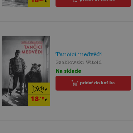
18
€
Tančící medvědi
Szablowski Witold
Na sklade
pridať do košíka
19
,14
€
18
,18
€