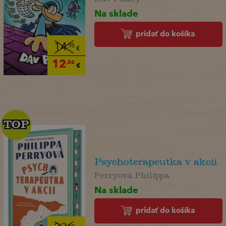
Na sklade
pridať do košíka
14
,95
€
12
,86
€
TOP
TOP
Psychoterapeutka v akcii
Perryová Philippa
Na sklade
pridať do košíka