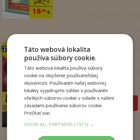
22
,90
€
18
,09
€
Táto webová lokalita
TOP
TOP
používa súbory cookie.
Táto webová lokalita používa súbory
Krv sa stane zábavou
(Dominik Dán 42)
cookie na zlepšenie používateľskej
skúsenosti. Používaním našej webovej
Dominik Dán
Na sklade
lokality vyjadrujete súhlas s používaním
všetkých súborov cookie v súlade s našimi
pridať do košíka
zásadami používania súborov cookie.
17
,95
€
Prečítať viac
14
,18
€
SHOW ALL PARTNERS
(1913) →