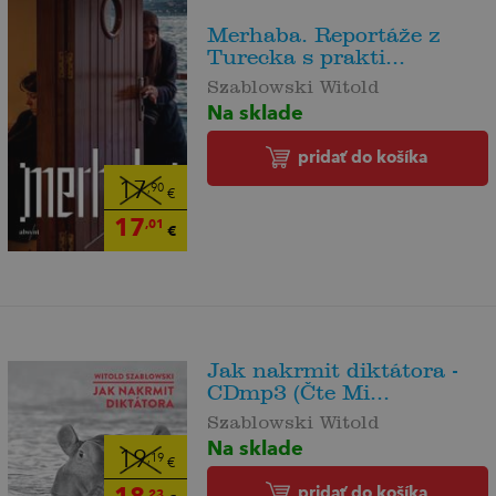
Merhaba. Reportáže z
Turecka s prakti...
Szablowski Witold
Na sklade
pridať do košíka
17
,90
€
17
,01
€
Jak nakrmit diktátora -
CDmp3 (Čte Mi...
Szablowski Witold
Na sklade
19
,19
€
pridať do košíka
,23