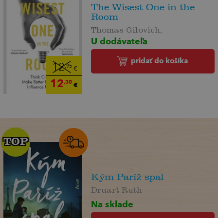
The Wisest One in the
Room
Thomas Gilovich,
U dodávateľa
pridať do košíka
12
,95
€
12
,30
€
TOP
TOP
Kým Paríž spal
Druart Ruth
Na sklade