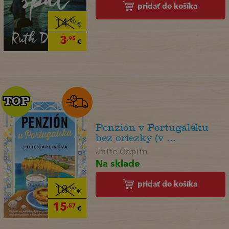
pridať do košíka
14
,90
€
3
,95
€
TOP
TOP
Penzión v Portugalsku
bez oriezky (v ...
Julie Caplin
Na sklade
pridať do košíka
18
,99
€
15
,57
€