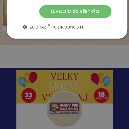
pridať do košíka
SÚHLASÍM SO VŠETKÝMI
14
,50
€
7
,95
€
ZOBRAZIŤ PODROBNOSTI