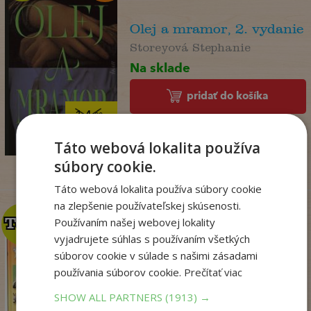
Olej a mramor, 2. vydanie
Storeyová Stephanie
Na sklade
pridať do košíka
14
,90
€
4
,95
€
Táto webová lokalita používa
súbory cookie.
Táto webová lokalita používa súbory cookie
na zlepšenie používateľskej skúsenosti.
TOP
TOP
Používaním našej webovej lokality
vyjadrujete súhlas s používaním všetkých
súborov cookie v súlade s našimi zásadami
Zo sveta zvierat
používania súborov cookie.
Prečítať viac
. kolektív
SHOW ALL PARTNERS
(1913) →
Na sklade