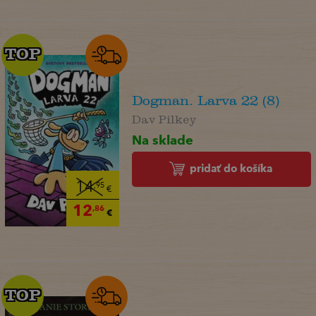
TOP
TOP
Dogman. Larva 22 (8)
Dav Pilkey
Na sklade
pridať do košíka
14
,95
€
12
,86
€
TOP
TOP