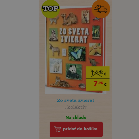
TOP
TOP
14
,50
€
7
,95
€
Zo sveta zvierat
. kolektív
Na sklade
pridať do košíka