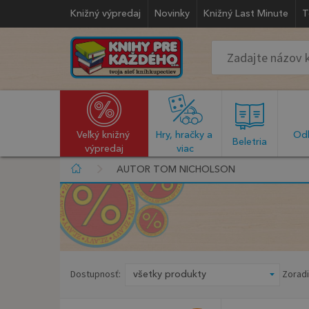
Knižný výpredaj
Novinky
Knižný Last Minute
T
Veľký knižný 
Hry, hračky a 
Odb
  Beletria  
výpredaj
viac
AUTOR TOM NICHOLSON
Dostupnosť:
Zoradi