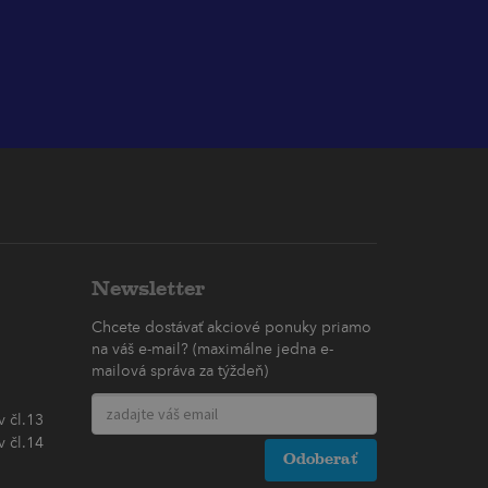
Newsletter
Chcete dostávať akciové ponuky priamo
na váš e-mail? (maximálne jedna e-
mailová správa za týždeň)
 čl.13
 čl.14
Odoberať