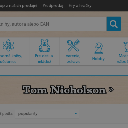
op z našich predajní
Predpredaj
Hry a hračky
orné knihy, 
Pre deti a 
Varenie, 
Motiv
  Hobby  
učebnice
mládež
zdravie
nábož
Tom Nicholson
Tom Nicholson
ť podľa: