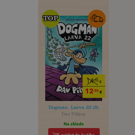
TOP
TOP
14
,95
€
12
,86
€
Dogman. Larva 22 (8)
Dav Pilkey
Na sklade