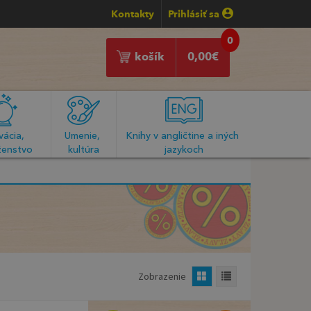
Kontakty
Prihlásiť sa
0
košík
0,00
€
ácia, 
Umenie, 
Knihy v angličtine a iných 
enstvo
kultúra
jazykoch
Zobrazenie