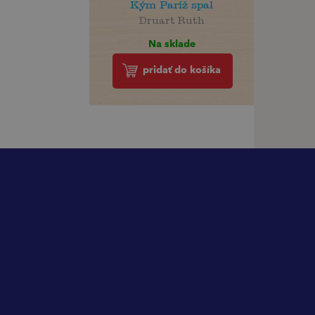
Kým Paríž spal
Druart Ruth
Na sklade
pridať do košíka