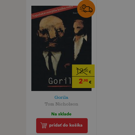
12
,00
€
2
,95
€
Gorila
Tom Nicholson
Na sklade
pridať do košíka