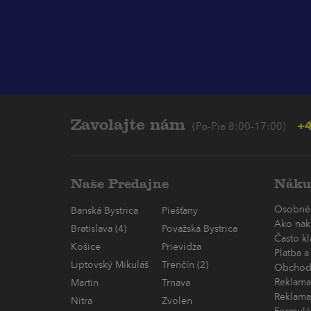
Zavolajte nám
+4
(Po-Pia 8:00-17:00)
Naše Predajne
Náku
Osobné
Banská Bystrica
Piešťany
Ako nak
Bratislava (4)
Považská Bystrica
Často k
Košice
Prievidza
Platba a
Liptovský Mikuláš
Trenčín (2)
Obchod
Reklama
Martin
Trnava
Reklama
Nitra
Zvolen