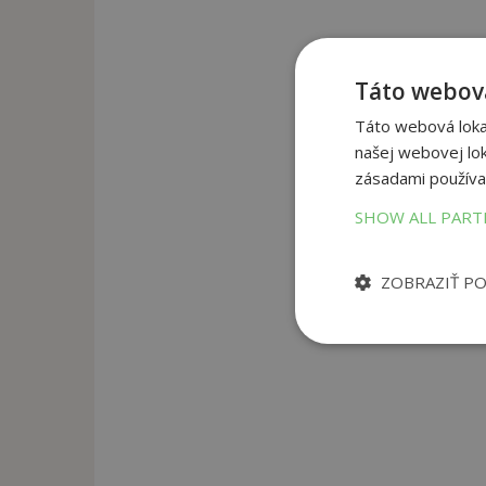
Táto webová
Táto webová lokal
našej webovej lok
zásadami používa
SHOW ALL PAR
ZOBRAZIŤ P