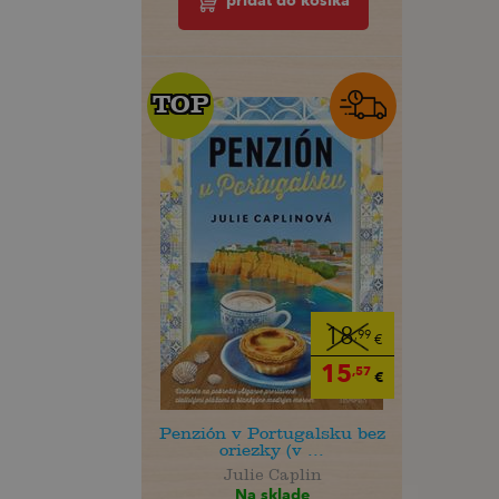
pridať do košíka
TOP
TOP
18
,99
€
15
,57
€
Penzión v Portugalsku bez
oriezky (v ...
Julie Caplin
Na sklade