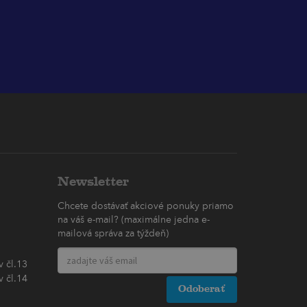
Newsletter
Chcete dostávať akciové ponuky priamo
na váš e-mail? (maximálne jedna e-
mailová správa za týždeň)
 čl.13
 čl.14
Odoberať