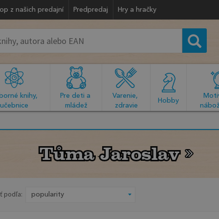
op z našich predajní
Predpredaj
Hry a hračky
orné knihy, 
Pre deti a 
Varenie, 
Motiv
  Hobby  
učebnice
mládež
zdravie
nábož
Tůma Jaroslav
Tůma Jaroslav
ť podľa: