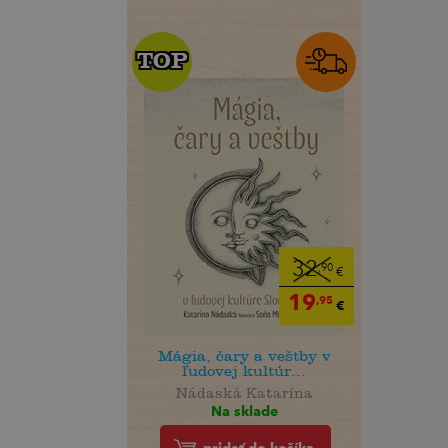
TOP
TOP
32
,90
€
19
,95
€
Mágia, čary a veštby v
ľudovej kultúr...
Nádaská Katarína
Na sklade