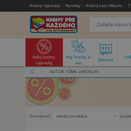
Knižný výpredaj
Novinky
Knižný Last Minute
T
Veľký knižný 
Hry, hračky a 
Odb
  Beletria  
výpredaj
viac
AUTOR TŮMA JAROSLAV
Dostupnosť:
Zoradi