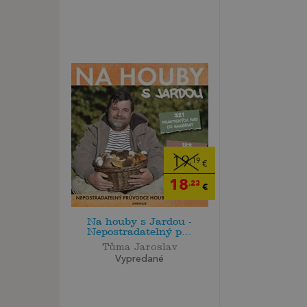
19
,19
€
18
,23
€
Na houby s Jardou -
Nepostradatelný p...
Tůma Jaroslav
Vypredané