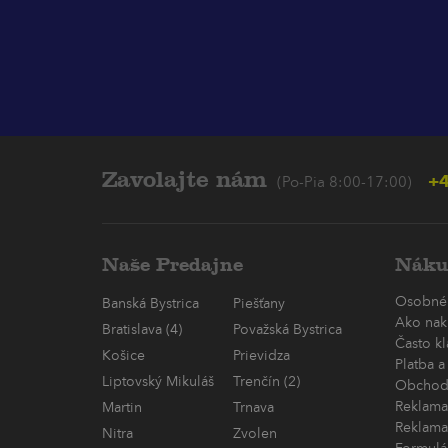
Zavolajte nám
+4
(Po-Pia 8:00-17:00)
Naše Predajne
Náku
Osobné
Banská Bystrica
Piešťany
Ako nak
Bratislava (4)
Považská Bystrica
Často k
Košice
Prievidza
Platba a
Liptovský Mikuláš
Trenčín (2)
Obchod
Reklama
Martin
Trnava
Reklama
Nitra
Zvolen