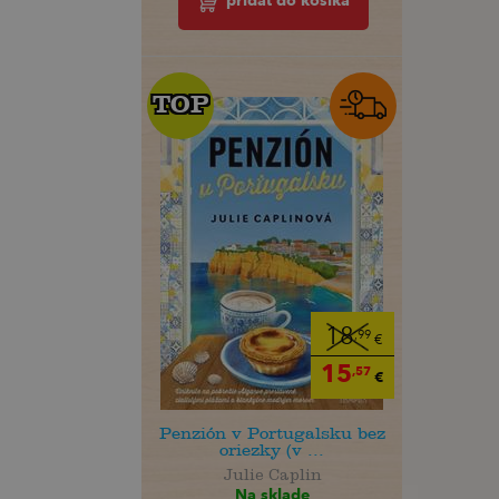
pridať do košíka
TOP
TOP
18
,99
€
15
,57
€
Penzión v Portugalsku bez
oriezky (v ...
Julie Caplin
Na sklade