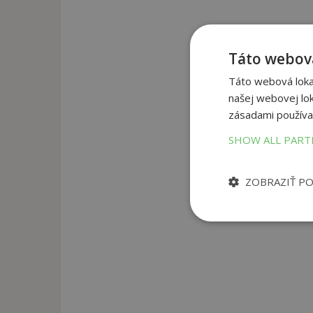
Táto webová
Táto webová lokal
našej webovej lok
zásadami používa
SHOW ALL PAR
ZOBRAZIŤ P