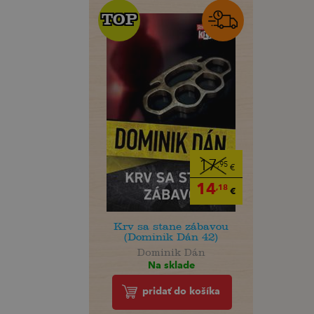
TOP
TOP
17
,95
€
14
,18
€
Krv sa stane zábavou
(Dominik Dán 42)
Dominik Dán
Na sklade
pridať do košíka