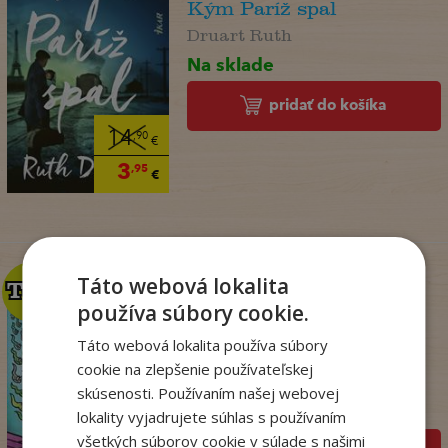
Kým Paríž spal
Druart Ruth
Na sklade
pridať do košíka
14
,90
€
3
,95
€
Táto webová lokalita
TOP
TOP
používa súbory cookie.
Táto webová lokalita používa súbory
Dogman. Larva 22 (8)
cookie na zlepšenie používateľskej
Dav Pilkey
skúsenosti. Používaním našej webovej
Na sklade
lokality vyjadrujete súhlas s používaním
všetkých súborov cookie v súlade s našimi