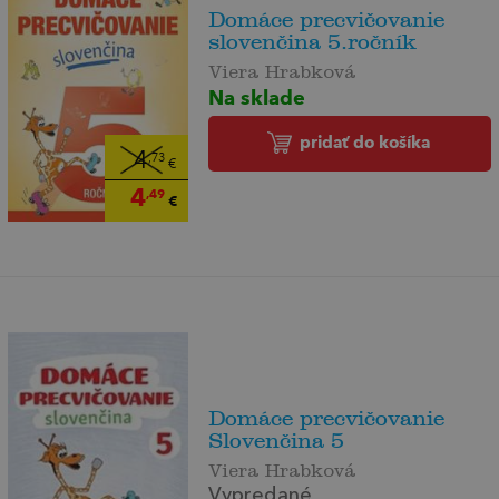
Domáce precvičovanie
slovenčina 5.ročník
Viera Hrabková
Na sklade
pridať do košíka
4
,73
€
4
,49
€
Domáce precvičovanie
Slovenčina 5
Viera Hrabková
Vypredané