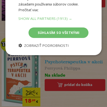
pridať do košíka
zásadami používania súborov cookie.
14
,95
€
Prečítať viac
12
,86
€
SHOW ALL PARTNERS
(1913) →
SÚHLASÍM SO VŠETKÝMI
TOP
TOP
ZOBRAZIŤ PODROBNOSTI
Psychoterapeutka v akcii
Perryová Philippa
Na sklade
pridať do košíka
22
,90
€
18
,09
€