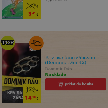
3
,50
€
3
,41
€
TOP
TOP
Krv sa stane zábavou
(Dominik Dán 42)
Dominik Dán
Na sklade
pridať do košíka
17
,95
€
14
,18
€