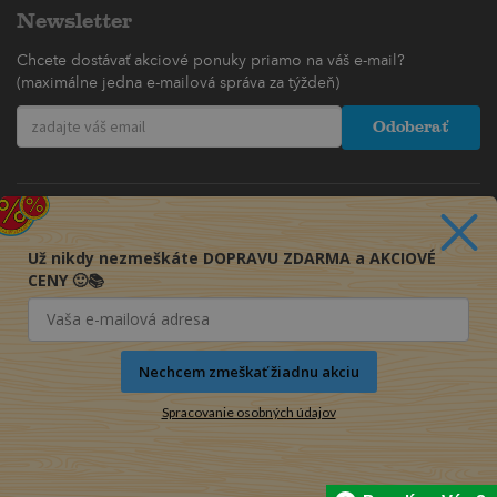
Newsletter
Chcete dostávať akciové ponuky priamo na váš e-mail?
(maximálne jedna e-mailová správa za týždeň)
Odoberať
Už nikdy nezmeškáte DOPRAVU ZDARMA a AKCIOVÉ
CENY 🙂📚
Nechcem zmeškať žiadnu akciu
Spracovanie osobných údajov
© 2016-2026 KNIHY PRE KAŽDÉHO s.r.o.