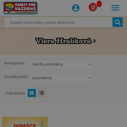
0
Viera Hrabková
Viera Hrabková
Dostupnosť:
Zoradiť podľa:
Zobrazenie