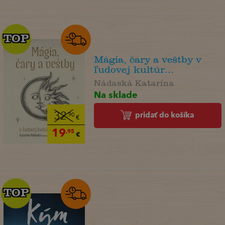
TOP
TOP
Mágia, čary a veštby v
ľudovej kultúr...
Nádaská Katarína
Na sklade
pridať do košíka
32
,90
€
19
,95
€
TOP
TOP