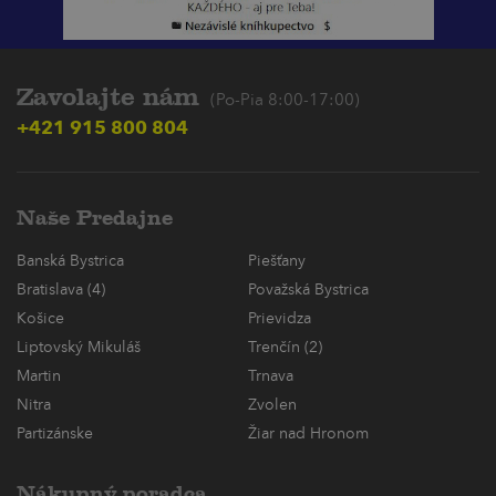
Zavolajte nám
(Po-Pia 8:00-17:00)
+421 915 800 804
Naše Predajne
Banská Bystrica
Piešťany
Bratislava (4)
Považská Bystrica
Košice
Prievidza
Liptovský Mikuláš
Trenčín (2)
Martin
Trnava
Nitra
Zvolen
Partizánske
Žiar nad Hronom
Nákupný poradca