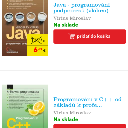
Java - programování
podprocesů (vláken)
Virius Miroslav
Na sklade
pridať do košíka
12
,46
€
6
,69
€
Programování v C++ od
základů k profe...
Virius Miroslav
Na sklade