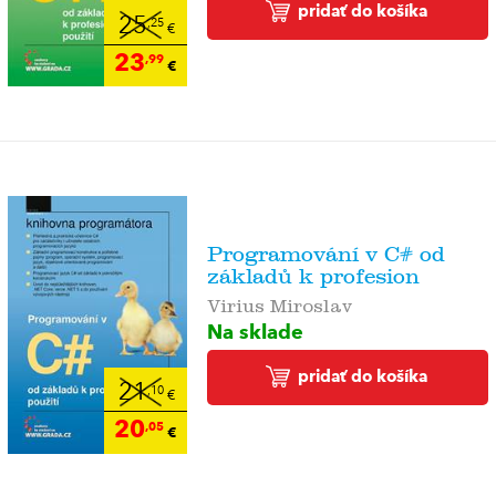
pridať do košíka
25
,25
€
23
,99
€
Programování v C# od
základů k profesion
Virius Miroslav
Na sklade
pridať do košíka
21
,10
€
20
,05
€