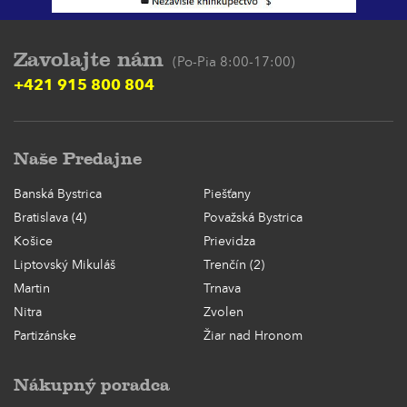
Zavolajte nám
(Po-Pia 8:00-17:00)
+421 915 800 804
Naše Predajne
Banská Bystrica
Piešťany
Bratislava (4)
Považská Bystrica
Košice
Prievidza
Liptovský Mikuláš
Trenčín (2)
Martin
Trnava
Nitra
Zvolen
Partizánske
Žiar nad Hronom
Nákupný poradca