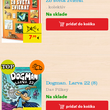
Zo sveta zvierat
. kolektív
Na sklade
pridať do košíka
14
,50
€
7
,95
€
TOP
TOP
Dogman. Larva 22 (8)
Dav Pilkey
Na sklade
pridať do košíka