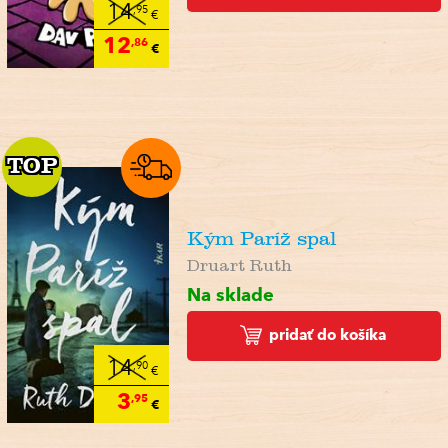
14
,95
€
12
,86
€
TOP
TOP
Kým Paríž spal
Druart Ruth
Na sklade
pridať do košíka
14
,90
€
3
,95
€