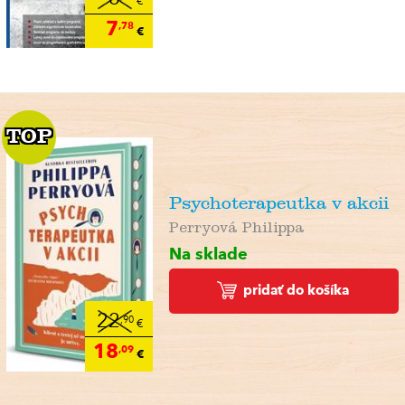
€
7
,78
€
TOP
TOP
Psychoterapeutka v akcii
Perryová Philippa
Na sklade
pridať do košíka
22
,90
€
18
,09
€