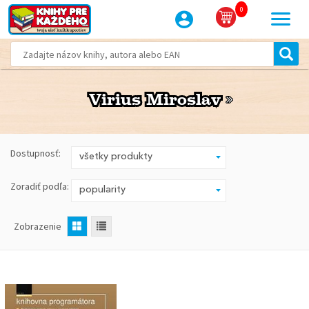
0
Virius Miroslav
Virius Miroslav
Dostupnosť:
Zoradiť podľa:
Zobrazenie