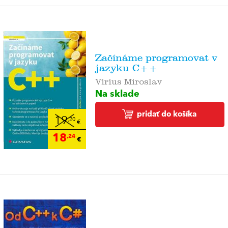
Začínáme programovat v
jazyku C++
Virius Miroslav
Na sklade
pridať do košíka
19
,20
€
18
,24
€