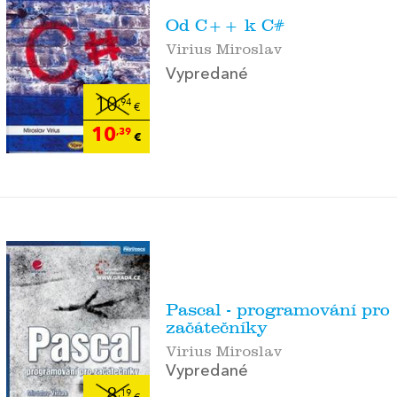
Od C++ k C#
Virius Miroslav
Vypredané
10
,94
€
10
,39
€
Pascal - programování pro
začátečníky
Virius Miroslav
Vypredané
8
,19