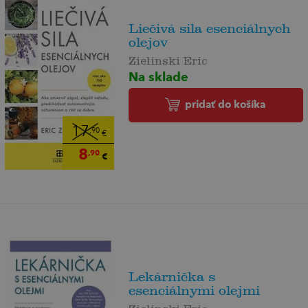
Liečivá sila esenciálnych
olejov
Zielinski Eric
Na sklade
pridať do košíka
17
,90
€
8
,90
€
Lekárnička s
esenciálnymi olejmi
Zielinski Eric