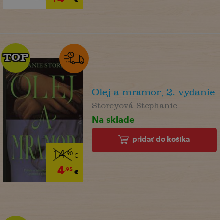
TOP
TOP
Olej a mramor, 2. vydanie
Storeyová Stephanie
Na sklade
pridať do košíka
14
,90
€
4
,95
€