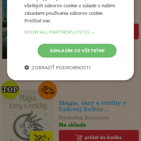
Kým Paríž spal
všetkých súborov cookie v súlade s našimi
Druart Ruth
zásadami používania súborov cookie.
Na sklade
Prečítať viac
pridať do košíka
SHOW ALL PARTNERS
(1913) →
14
,90
€
SÚHLASÍM SO VŠETKÝMI
3
,95
€
ZOBRAZIŤ PODROBNOSTI
TOP
TOP
Mágia, čary a veštby v
ľudovej kultúr...
Nádaská Katarína
Na sklade
pridať do košíka
32
,90
€