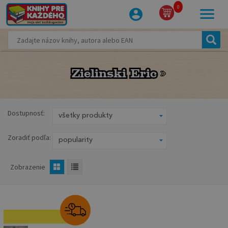
0
Zielinski Eric
Zielinski Eric
Dostupnosť:
Zoradiť podľa:
Zobrazenie