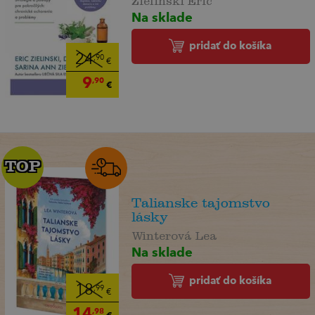
Na sklade
pridať do košíka
24
,90
€
9
,90
€
TOP
TOP
Talianske tajomstvo
lásky
Winterová Lea
Na sklade
pridať do košíka
18
,99
€
14
,98
€