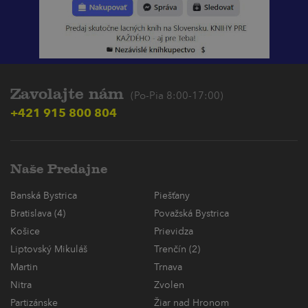
Zavolajte nám
(Po-Pia 8:00-17:00)
+421 915 800 804
Naše Predajne
Banská Bystrica
Piešťany
Bratislava (4)
Považská Bystrica
Košice
Prievidza
Liptovský Mikuláš
Trenčín (2)
Martin
Trnava
Nitra
Zvolen
Partizánske
Žiar nad Hronom