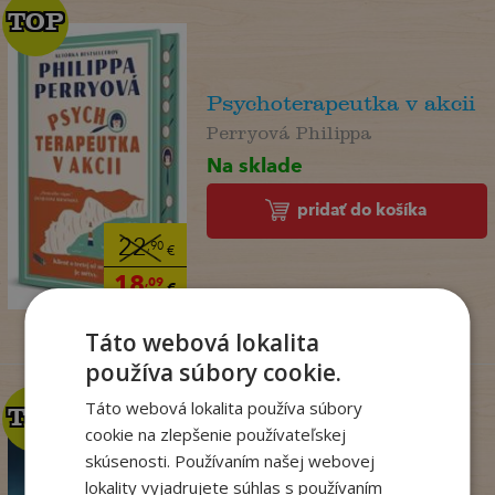
TOP
TOP
Psychoterapeutka v akcii
Perryová Philippa
Na sklade
pridať do košíka
22
,90
€
18
,09
€
Táto webová lokalita
používa súbory cookie.
Táto webová lokalita používa súbory
TOP
TOP
cookie na zlepšenie používateľskej
skúsenosti. Používaním našej webovej
lokality vyjadrujete súhlas s používaním