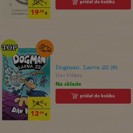
pridať do košíka
32
,90
€
19
,95
€
TOP
TOP
Dogman. Larva 22 (8)
Dav Pilkey
Na sklade
pridať do košíka
14
,95
€
12
,86
€