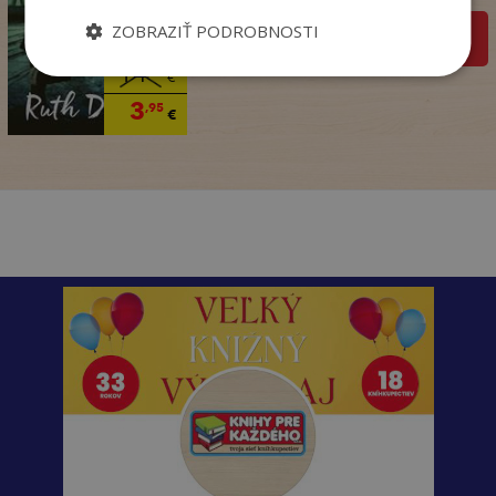
ZOBRAZIŤ PODROBNOSTI
pridať do košíka
14
,90
€
3
,95
€