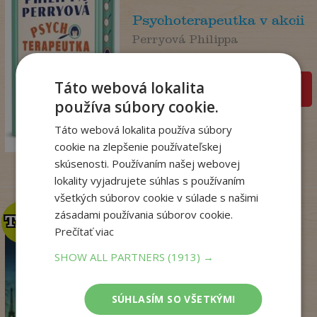
Psychoterapeutka v akcii
Perryová Philippa
Na sklade
Táto webová lokalita
pridať do košíka
používa súbory cookie.
22
,90
€
Táto webová lokalita používa súbory
18
,09
€
cookie na zlepšenie používateľskej
skúsenosti. Používaním našej webovej
lokality vyjadrujete súhlas s používaním
všetkých súborov cookie v súlade s našimi
zásadami používania súborov cookie.
TOP
TOP
Prečítať viac
SHOW ALL PARTNERS
(1913) →
Kým Paríž spal
Druart Ruth
SÚHLASÍM SO VŠETKÝMI
Na sklade