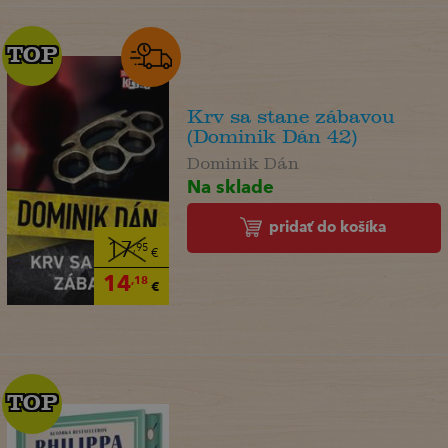
TOP
TOP
Krv sa stane zábavou
(Dominik Dán 42)
Dominik Dán
Na sklade
pridať do košíka
17
,95
€
14
,18
€
TOP
TOP