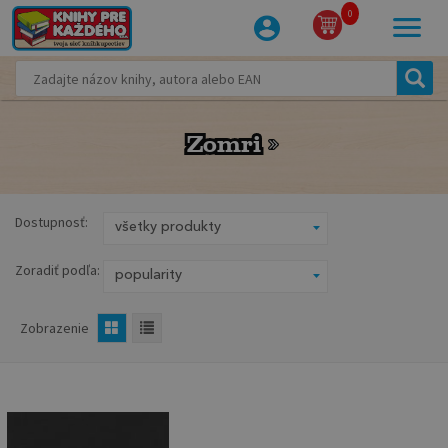
0
Zomri
Zomri
Dostupnosť:
Zoradiť podľa:
Zobrazenie