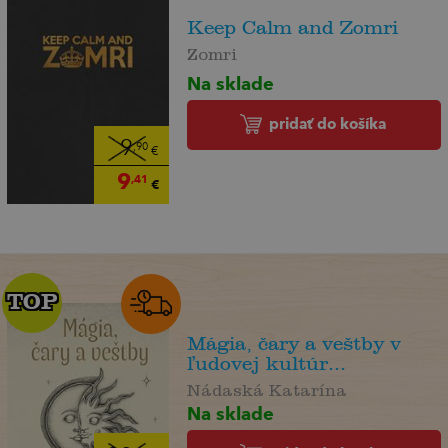
Keep Calm and Zomri
Zomri
Na sklade
pridať do košíka
9
,90
€
9
,41
€
TOP
TOP
Mágia, čary a veštby v
ľudovej kultúr...
Nádaská Katarína
Na sklade