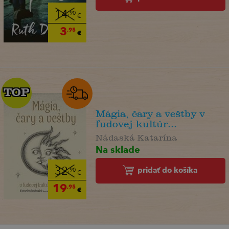
14
,90
€
3
,95
€
TOP
TOP
Mágia, čary a veštby v
ľudovej kultúr...
Nádaská Katarína
Na sklade
pridať do košíka
32
,90
€
19
,95
€