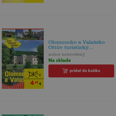
Olomoucko a Valašsko
Ottův turistický...
autor neuvedený
Na sklade
pridať do košíka
13
,70
€
4
,35
€