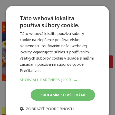
Táto webová lokalita
používa súbory cookie.
Táto webová lokalita používa súbory
Malované nádobí
cookie na zlepšenie používateľskej
autor neuvedený
skúsenosti. Používaním našej webovej
Na sklade
lokality vyjadrujete súhlas s používaním
všetkých súborov cookie v súlade s našimi
pridať do košíka
zásadami používania súborov cookie.
5
,45
€
Prečítať viac
2
,70
€
SHOW ALL PARTNERS
(1913) →
SÚHLASÍM SO VŠETKÝMI
ZOBRAZIŤ PODROBNOSTI