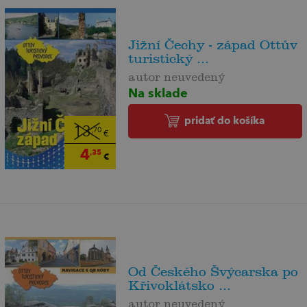
Jižní Čechy - západ Ottův
turistický ...
autor neuvedený
Na sklade
pridať do košíka
13
,70
€
4
,35
€
Od Českého Švýcarska po
Křivoklátsko ...
autor neuvedený