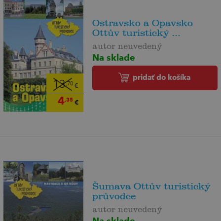
Ostravsko a Opavsko
Ottův turistický ...
autor neuvedený
Na sklade
pridať do košíka
13
,70
€
4
,35
€
Šumava Ottův turistický
průvodce
autor neuvedený
Na sklade