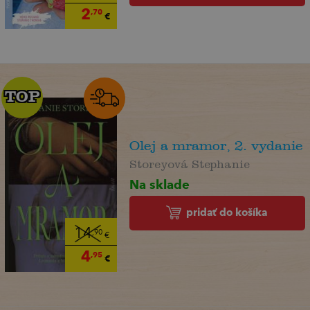
2
,70
€
TOP
TOP
Olej a mramor, 2. vydanie
Storeyová Stephanie
Na sklade
pridať do košíka
14
,90
€
4
,95
€