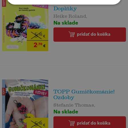
TOPP Gumičkománie!
Doplňky
Heike Roland,
Na sklade
pridať do košíka
5
,45
€
2
,70
€
TOPP Gumičkománie!
Ozdoby
Stefanie Thomas,
Na sklade
pridať do košíka
5
,45
€