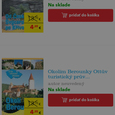
Na sklade
pridať do košíka
13
,70
€
4
,35
€
Okolím Berounky Ottův
turistický prův...
autor neuvedený
Na sklade
pridať do košíka
13
,70
€
4
,35
€