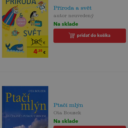
Příroda a svět
autor neuvedený
Na sklade
pridať do košíka
10
,95
€
4
,35
€
Ptačí mlýn
Ota Bouzek
Na sklade