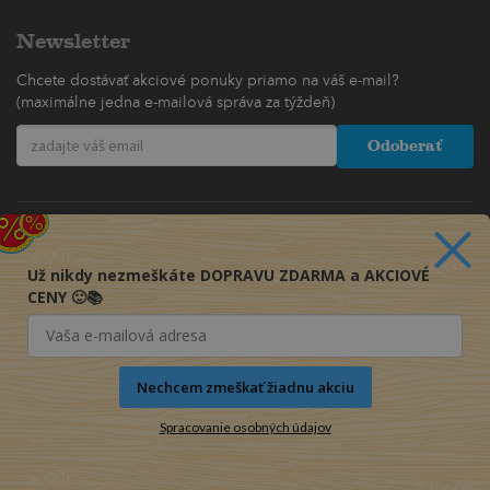
Newsletter
Chcete dostávať akciové ponuky priamo na váš e-mail?
(maximálne jedna e-mailová správa za týždeň)
Odoberať
Už nikdy nezmeškáte DOPRAVU ZDARMA a AKCIOVÉ
CENY 🙂📚
Nechcem zmeškať žiadnu akciu
Spracovanie osobných údajov
© 2016-2026 KNIHY PRE KAŽDÉHO s.r.o.