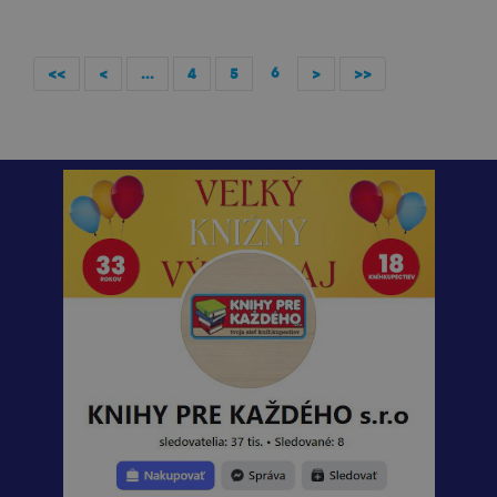
6
<<
<
...
4
5
>
>>