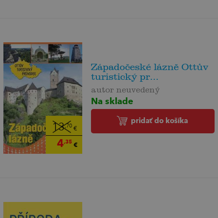
Západočeské lázně Ottův
turistický pr...
autor neuvedený
Na sklade
pridať do košíka
13
,70
€
4
,35
€