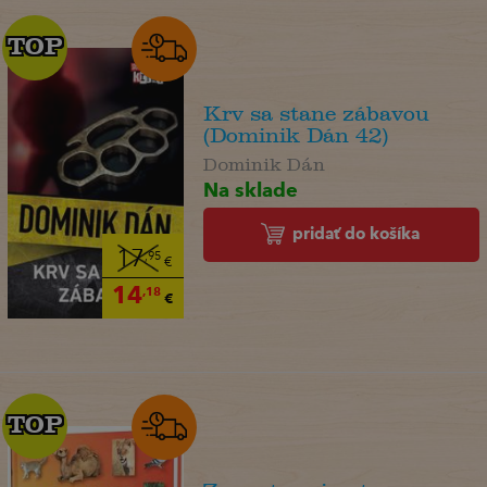
TOP
TOP
Krv sa stane zábavou
(Dominik Dán 42)
Dominik Dán
Na sklade
pridať do košíka
17
,95
€
14
,18
€
TOP
TOP