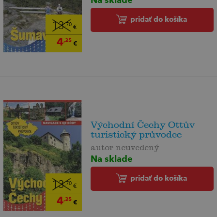
pridať do košíka
13
,70
€
4
,35
€
Východní Čechy Ottův
turistický průvodce
autor neuvedený
Na sklade
pridať do košíka
13
,70
€
4
,35
€