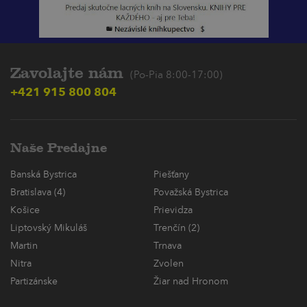
Zavolajte nám
(Po-Pia 8:00-17:00)
+421 915 800 804
Naše Predajne
Banská Bystrica
Piešťany
Bratislava (4)
Považská Bystrica
Košice
Prievidza
Liptovský Mikuláš
Trenčín (2)
Martin
Trnava
Nitra
Zvolen
Partizánske
Žiar nad Hronom