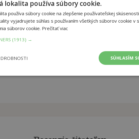
 lokalita používa súbory cookie.
ita používa súbory cookie na zlepšenie používateľskej skúsenosti
na vyfarbenie a 2 listy originálnych tetovačiek rôznych veľkostí
ality vyjadrujete súhlas s používaním všetkých súborov cookie v s
nia súborov cookie.
Prečítať viac
et strán:
TNERS
(1913) →
24
ba:
Paperback
mer:
210x276 mm
tnosť:
ODROBNOSTI
SÚHLASÍM S
152 g