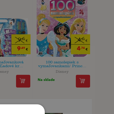
9
4
,99
,99
€
€
9
4
,49
,74
€
€
maľovanková
100 samolepiek s
Ľadové kr...
vymaľovankami/ Princ...
isney
Disney
Na sklade