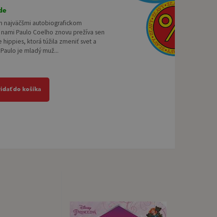
de
m najväčšmi autobiografickom
 nami Paulo Coelho znovu prežíva sen
 hippies, ktorá túžila zmeniť svet a
. Paulo je mladý muž...
ridať do košíka