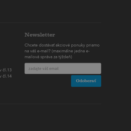
Newsletter
Chcete dostávať akciové ponuky priamo
na váš e-mail? (maximálne jedna e-
mailová správa za týždeň)
 čl.13
 čl.14
Odoberať