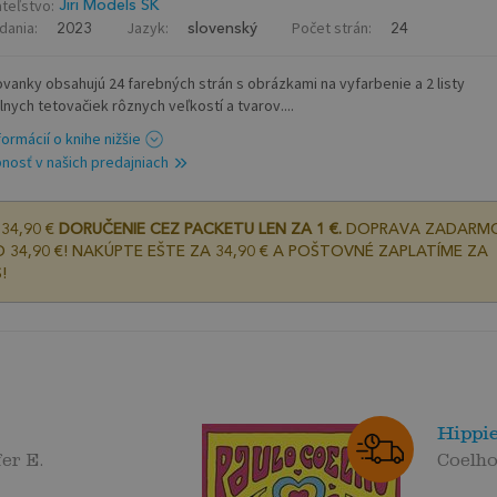
teľstvo:
Jiri Models SK
dania:
Jazyk:
Počet strán:
2023
slovenský
24
vanky obsahujú 24 farebných strán s obrázkami na vyfarbenie a 2 listy
lnych tetovačiek rôznych veľkostí a tvarov....
formácií o knihe nižšie
nosť v našich predajniach
34,90 €
DORUČENIE CEZ PACKETU LEN ZA 1 €.
DOPRAVA ZADARM
 34,90 €! NAKÚPTE EŠTE ZA 34,90 € A POŠTOVNÉ ZAPLATÍME ZA
!
Hippi
er E.
Coelho