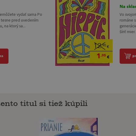
Na skla
 nemôžete vydať sama Po
Vo svojo
 a tesne pred uvedením
románe s
 na ktorý sa...
generácie
šíriť mier
12
,90
€
1
,95
ka
p
€
ento titul si tiež kúpili