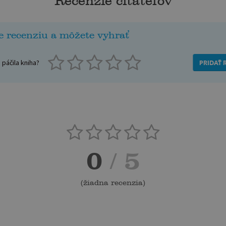
Recenzie čitateľov
e recenziu a môžete vyhrať
páčila kniha?
PRIDAŤ 
0
/ 5
(
žiadna recenzia
)