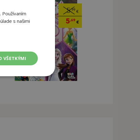
5
,99
€
. Používaním
5
úlade s našimi
,69
€
O VŠETKÝMI