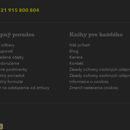
21 915 800 804
pný poradca
Knihy pre každého
 odbery
Náš príbeh
upovať
Blog
ladené otázky
Kariéra
 doručenie
Kontakt
né podmienky
Zásady ochrany osobných údajov
čný poriadok
Zásady ochrany osobných údajov
čný formulár
Informácie o cookies
r na odstúpenie od zmluvy
Zmeniť nastavenia cookies