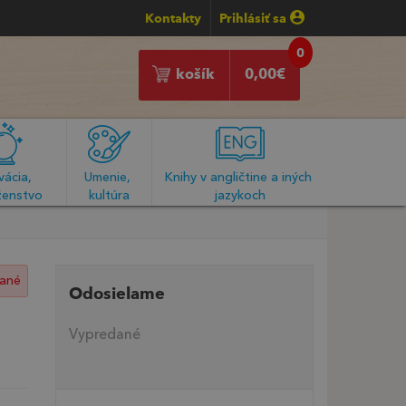
Kontakty
Prihlásiť sa
0
košík
0,00
€
ácia, 
Umenie, 
Knihy v angličtine a iných 
enstvo
kultúra
jazykoch
ané
Odosielame
Vypredané