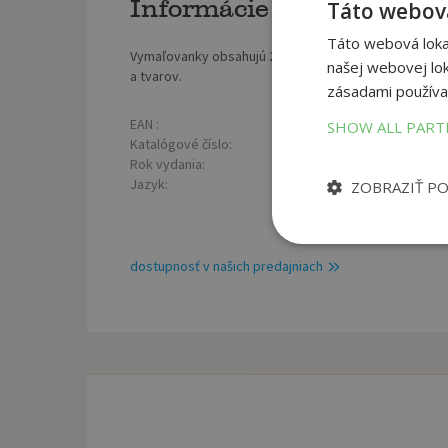
Informácie o knihe
Táto webová
Táto webová lokal
Vymaľovanky obsahujú 24 farebných strán s obrázkami 
našej webovej lok
a tvarov.
zásadami používa
EAN :
Poč
SHOW ALL PAR
8595593837383
Katalógové číslo:
Väz
1372025
Rok vydania:
Roz
2023
Jazyk:
Hmo
ZOBRAZIŤ P
slovenský
dostupnosť v našich predajniach