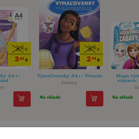
3
3
,60
,09
€
€
3
2
,42
,94
€
€
ky A4+/
Vymaľovanky A4+/ Prianie
Mega vy
ezné
súprava/ 
Disney
ey
D
Na sklade
Na sklade