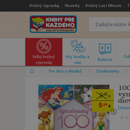
Knižný výpredaj
Novinky
Knižný Last Minute
T
Veľký knižný 
Hry, hračky a 
Odb
  Beletria  
výpredaj
viac
Pre deti a mládež
Omaľovánky
100
vym
5
,99
€
die
5
,69
€
Disn