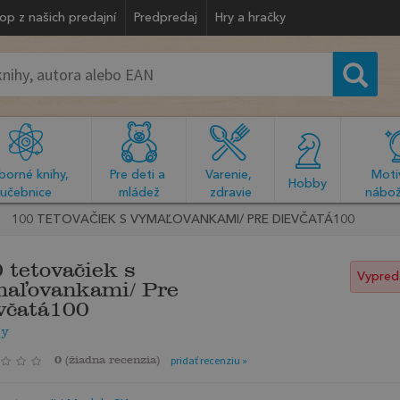
op z našich predajní
Predpredaj
Hry a hračky
orné knihy, 
Pre deti a 
Varenie, 
Motiv
  Hobby  
učebnice
mládež
zdravie
nábož
100 TETOVAČIEK S VYMAĽOVANKAMI/ PRE DIEVČATÁ100
 tetovačiek s
Vypred
aľovankami/ Pre
včatá100
ey
0
(
žiadna recenzia
)
pridať recenziu »