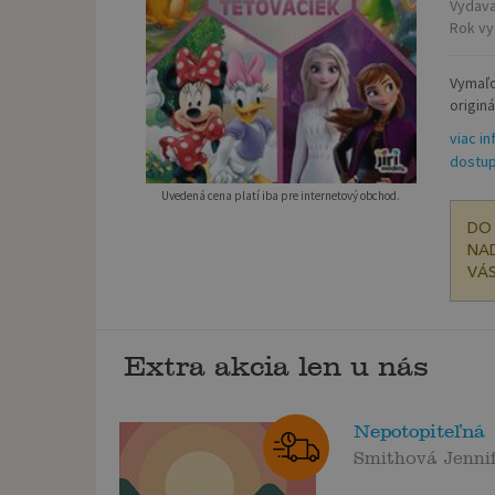
Vydava
Rok vy
Vymaľo
originá
viac in
dostup
Uvedená cena platí iba pre internetový obchod.
DO 
NAD
VÁS
Extra akcia len u nás
Nepotopiteľná
Smithová Jennif