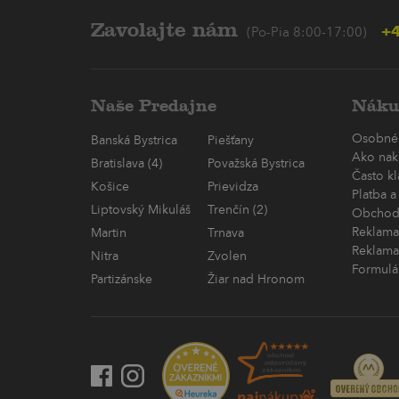
Zavolajte nám
+4
(Po-Pia 8:00-17:00)
Naše Predajne
Náku
Osobné
Banská Bystrica
Piešťany
Ako nak
Bratislava (4)
Považská Bystrica
Často k
Košice
Prievidza
Platba a
Liptovský Mikuláš
Trenčín (2)
Obchod
Reklama
Martin
Trnava
Reklama
Nitra
Zvolen
Formulá
Partizánske
Žiar nad Hronom