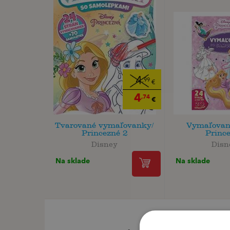
4
,99
€
4
,74
€
Tvarované vymaľovanky/
Vymaľovan
Princezné 2
Princ
Disney
Disn
Na sklade
Na sklade