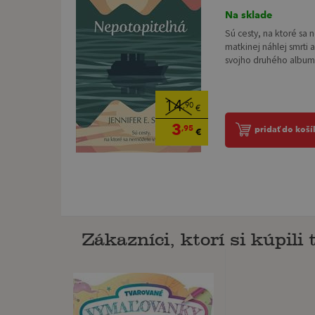
Na sklade
Sú cesty, na ktoré sa
matkinej náhlej smrti
svojho druhého albumu,
14
,90
€
3
,95
pridať do koší
€
Zákazníci, ktorí si kúpili t