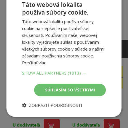
Zákazníci, ktorí si kúpili
Táto webová lokalita
tento titul si tiež kúpili
používa súbory cookie.
Táto webová lokalita používa súbory
cookie na zlepšenie používateľskej
skúsenosti. Používaním našej webovej
lokality vyjadrujete súhlas s používaním
všetkých súborov cookie v súlade s našimi
zásadami používania súborov cookie.
Prečítať viac
7
,50
€
16
SHOW ALL PARTNERS
(1913) →
,50
€
7
,13
€
15
,68
€
SÚHLASÍM SO VŠETKÝMI
Shaun the Sheep
Movie - Flock in the
I Go Quiet
ZOBRAZIŤ PODROBNOSTI
...
autor neuvedený
Aardman Animations
U dodávateľa
U dodávateľa