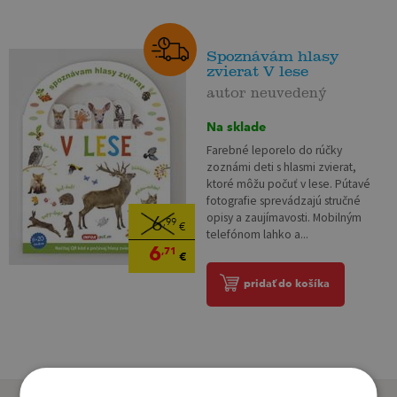
Spoznávám hlasy
zvierat V lese
autor neuvedený
Na sklade
Farebné leporelo do rúčky
zoznámi deti s hlasmi zvierat,
ktoré môžu počuť v lese. Pútavé
fotografie sprevádzajú stručné
opisy a zaujímavosti. Mobilným
6
,99
€
telefónom lahko a...
6
,71
€
pridať do košíka