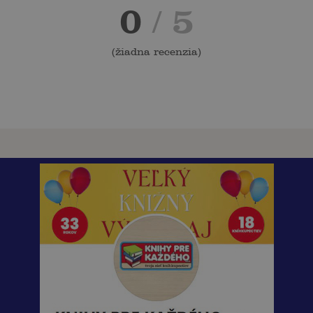
0
/ 5
(
žiadna recenzia
)