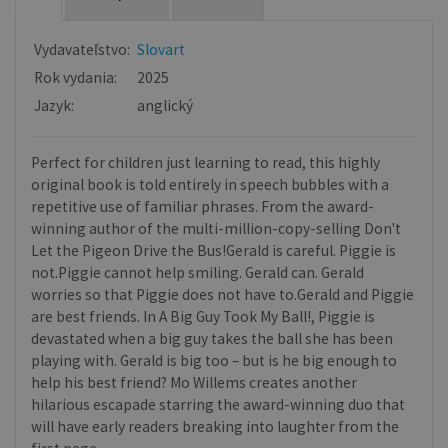
Vydavateľstvo:
Slovart
Rok vydania:
2025
Jazyk:
anglický
Perfect for children just learning to read, this highly
original book is told entirely in speech bubbles with a
repetitive use of familiar phrases. From the award-
winning author of the multi-million-copy-selling Don't
Let the Pigeon Drive the Bus!Gerald is careful. Piggie is
not.Piggie cannot help smiling. Gerald can. Gerald
worries so that Piggie does not have to.Gerald and Piggie
are best friends. In A Big Guy Took My Ball!, Piggie is
devastated when a big guy takes the ball she has been
playing with. Gerald is big too – but is he big enough to
help his best friend? Mo Willems creates another
hilarious escapade starring the award-winning duo that
will have early readers breaking into laughter from the