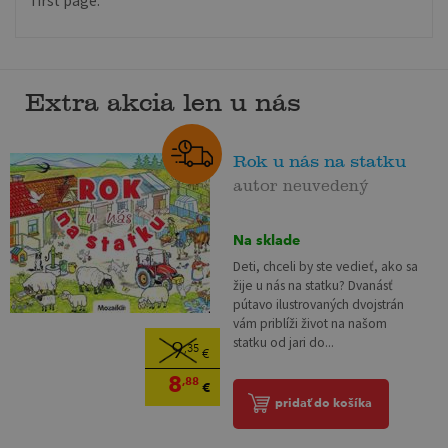
first page.
Extra akcia len u nás
Rok u nás na statku
autor neuvedený
Na sklade
Deti, chceli by ste vedieť, ako sa
žije u nás na statku? Dvanásť
pútavo ilustrovaných dvojstrán
vám priblíži život na našom
statku od jari do...
9
,35
€
8
,88
€
pridať do košíka