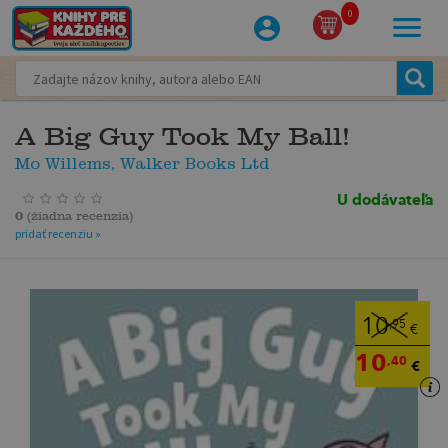
0
A Big Guy Took My Ball!
Mo Willems, Walker Books Ltd
U dodávateľa
0
(
žiadna recenzia
)
pridať recenziu »
10
,95
€
10
,40
€