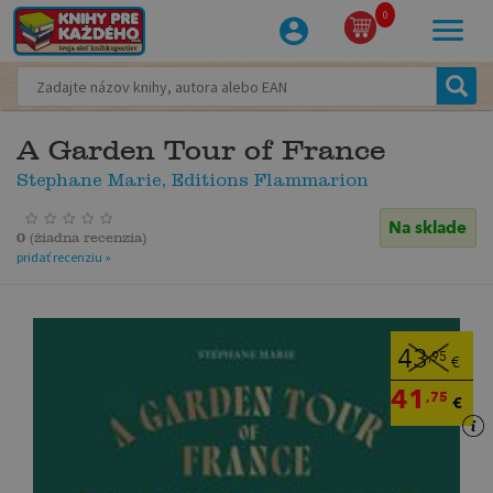
0
A Garden Tour of France
Stephane Marie, Editions Flammarion
Na sklade
0
(
žiadna recenzia
)
pridať recenziu »
43
,95
€
41
,75
€