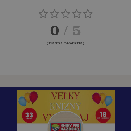
0
/ 5
(
žiadna recenzia
)