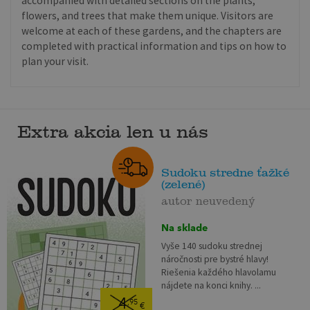
accompanied with detailed sections on the plants,
flowers, and trees that make them unique. Visitors are
welcome at each of these gardens, and the chapters are
completed with practical information and tips on how to
plan your visit.
Extra akcia len u nás
Sudoku stredne ťažké
(zelené)
autor neuvedený
Na sklade
Vyše 140 sudoku strednej
náročnosti pre bystré hlavy!
Riešenia každého hlavolamu
nájdete na konci knihy. ...
4
,95
€