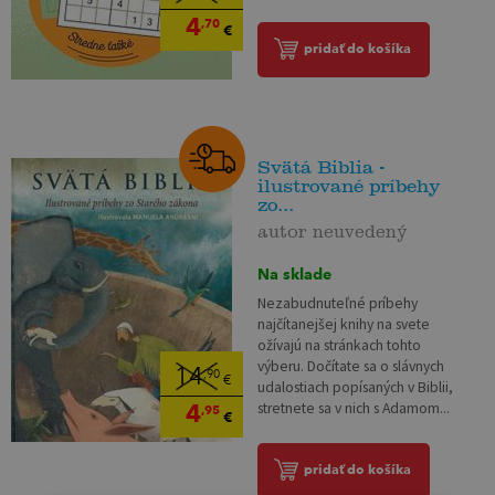
4
,70
€
pridať do košíka
Svätá Biblia -
ilustrované príbehy
zo...
autor neuvedený
Na sklade
Nezabudnuteľné príbehy
najčítanejšej knihy na svete
ožívajú na stránkach tohto
výberu. Dočítate sa o slávnych
14
,90
€
udalostiach popísaných v Biblii,
4
stretnete sa v nich s Adamom...
,95
€
pridať do košíka