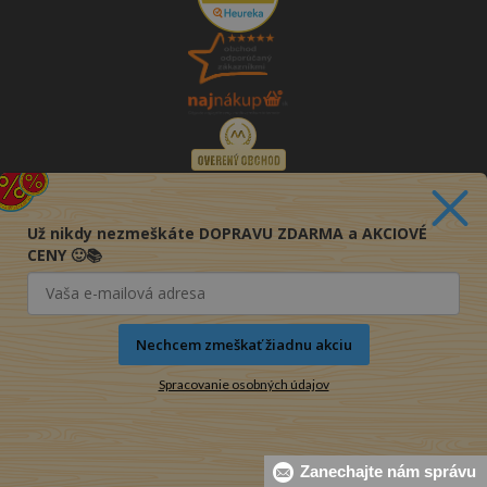
Už nikdy nezmeškáte DOPRAVU ZDARMA a AKCIOVÉ
CENY 🙂📚
Nechcem zmeškať žiadnu akciu
Spracovanie osobných údajov
© 2016-2026 KNIHY PRE KAŽDÉHO s.r.o.
Zanechajte nám správu