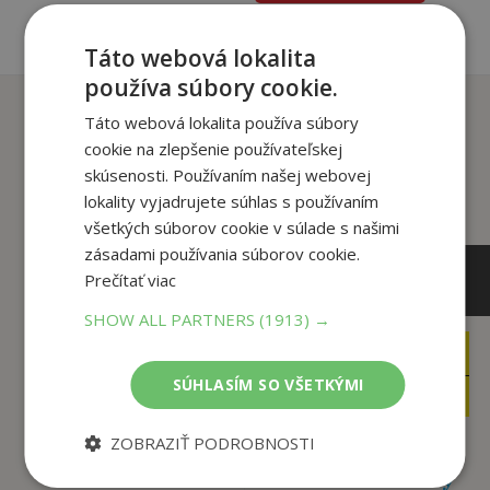
Táto webová lokalita
používa súbory cookie.
Zákazníci, ktorí si kúpili
Táto webová lokalita používa súbory
tento titul si tiež kúpili
cookie na zlepšenie používateľskej
skúsenosti. Používaním našej webovej
lokality vyjadrujete súhlas s používaním
všetkých súborov cookie v súlade s našimi
zásadami používania súborov cookie.
Prečítať viac
SHOW ALL PARTNERS
(1913) →
10
32
,99
,85
€
€
SÚHLASÍM SO VŠETKÝMI
10
19
,44
,90
€
€
ZOBRAZIŤ PODROBNOSTI
Slovensko obrázkový
Bratislava