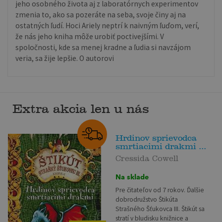
jeho osobného života aj z laboratórnych experimentov
zmenia to, ako sa pozeráte na seba, svoje činy aj na
ostatných ľudí. Hoci Ariely neptrí k naivným ľuďom, verí,
že nás jeho kniha môže urobiť poctivejšími. V
spoločnosti, kde sa menej kradne a ľudia si navzájom
veria, sa žije lepšie. O autorovi
Extra akcia len u nás
Hrdinov sprievodca
smrtiacimi drakmi ...
Cressida Cowell
Na sklade
Pre čitateľov od 7 rokov. Ďalšie
dobrodružstvo Štikúta
Strašného Šťukovca III. Štikút sa
stratí v bludisku knižnice a