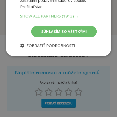
zásadami používania súborov cookie.
Psychológia ako
Kľúč
Prečítať viac
zbraň
Joe Vitale
Tomáš Vepi
SHOW ALL PARTNERS
(1913) →
Na sklade
Na sklade
SÚHLASÍM SO VŠETKÝMI
ZOBRAZIŤ PODROBNOSTI
Recenzie čitateľov
Napíšte recenziu a môžete vyhrať
Ako sa vám páčila kniha?
PRIDAŤ RECENZIU