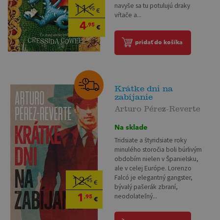
navyše sa tu potulujú draky
11
,95
€
vŕtače a...
4
,95
€
pridať do košíka
Krátke dni na
zabíjanie
Arturo Pérez-Reverte
Na sklade
Tridsiate a štyridsiate roky
minulého storočia boli búrlivým
obdobím nielen v Španielsku,
ale v celej Európe. Lorenzo
Falcó je elegantný gangster,
12
,95
€
bývalý pašerák zbraní,
1
neodolateľný...
,95
€