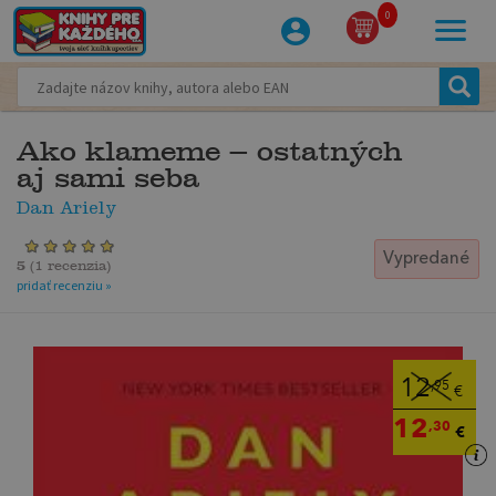
0
Ako klameme – ostatných
aj sami seba
Dan Ariely
Vypredané
5
(
1 recenzia
)
pridať recenziu »
12
,95
€
12
,30
€