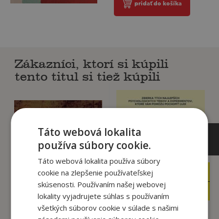
pridať do košíka
Zákazníci, ktorí si kúpili
tento titul si tiež kúpili
Táto webová lokalita
používa súbory cookie.
Táto webová lokalita používa súbory
cookie na zlepšenie používateľskej
14
13
,90
,99
€
€
skúsenosti. Používaním našej webovej
12
4
,67
,95
€
€
lokality vyjadrujete súhlas s používaním
všetkých súborov cookie v súlade s našimi