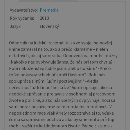
Vydavateľstvo:
Premedia
Rok vydania:
2013
Jazyk:
slovenský
Odborník na ľudskú iracionalitu sa vo svojej najnovšej
knihe zameral na to, ako a prečo klameme – nielen
ostatných, ale aj sami seba. Odpovedá na mnohé otázky:
-Nakoľko nás ovplyvňuje šanca, že nás pri tom chytia? -
Robí náboženstvo ľudí lepšími alebo horšími? -Prečo
toľko pokusov schudnúť končí fiaskom? -Robí nás
spolupráca s inými ľuďmi poctivejšími? -Viedla
nečestnosť až k finančnej kríze? Autor opisuje, ako sa
neetické správanie prejavuje v osobnom aj pracovnom
živote a politike, a ako nás všetkých ovplyvňuje, hoci sa
sami neraz považujeme za mimoriadne morálnych. V
neposlednom rade však Ariely rozpoznáva aj to, vďaka
čomu sa správame poctivo a ako by sme tento prístup
mohli rozšíriť v každodennom živote. Pádne zistenia z