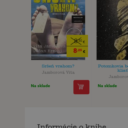
8
,50
€
8
,25
€
Sršeň vrahom?
Potomkovia b
klia
Jamborová Vita
Jamborov
Na sklade
Na sklade
Informácie o knihe