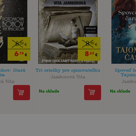
6
8
,50
,90
€
€
6
8
,18
,63
€
€
ohov: Stará
Tri oriešky pre spisovateľku
Spoveď č
tba
Tajom
Jamborová Vita
á Vita
Jambo
Na sklade
Na sklade