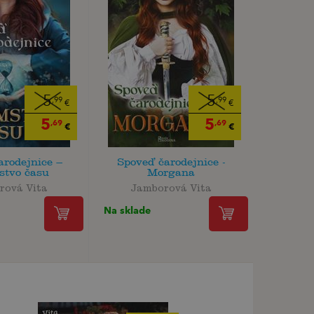
5
5
,99
,99
€
€
5
5
,69
,69
€
€
arodejnice –
Spoveď čarodejnice -
stvo času
Morgana
rová Vita
Jamborová Vita
Na sklade