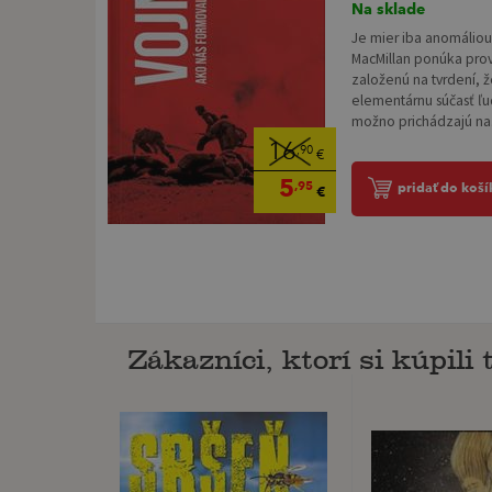
Na sklade
Je mier iba anomáliou
MacMillan ponúka pro
založenú na tvrdení, 
elementárnu súčasť ľu
možno prichádzajú na.
16
,90
€
5
,95
pridať do koší
€
Zákazníci, ktorí si kúpili t