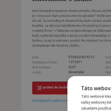
Keď Alexandra namiesto drahocenného obrazu od Pabl
je v koncoch. Kam zmizol a kto ho ukradol?? Kvôli nem
nič zlé. Za normálnych okolností by bolo všetko strat
koníčka. Je šikovná falzifikátorka. Priviedol ju k to
rodinná firma“ v Taliansku sa špecializuje na falšovan
beží, vydierač nepočká a obraz sa sám nenamaľuje.
šoféra, sa jej to nakoniec podarí. No minulosť sa ch
skomplikuje tak doslova všetko…
EAN :
Poč
9788020619273
Katalógové číslo:
Väz
1315911
Rok vydania:
Roz
2021
Jazyk:
Hmo
slovenský
Táto webová
pridať do košíka
Táto webová lokal
dostupnosť v našich predajniach
našej webovej lok
zásadami používa