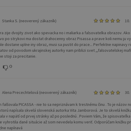
Stanka S. (neoverený zákazník)
10.
ra zije dvojity zivot ako spevacka no i maliarka a falsovatelka obrazov. Ako
vo po strykovi ma dostat drahocenny obraz Pisassa a prave koli nemu ju vy
le dostane uplne iny obraz, musi sa pustit do prace... Perfektne napinavy 
ratov od povodom ukrajinskej autorky nam priblizi svet ,,falsovatelskej maf
e stoji za precitanie.
0
Alena Precechtelová (neoverený zákazník)
30.
 falšovala PICASSA - nie to sa nepriznávam k trestnému činu . To je názov n
 ktorú napísala skvelá slovenská autorka Vita Jamborová. Je to skvelá knižk
ala v napätí od prvej stránky až po poslednú . Poviem Vám, že spisovateľka
e vyhrotila dané situácie až som nevedela komu veriť. Odporúčam knižku pr
adne napínavá