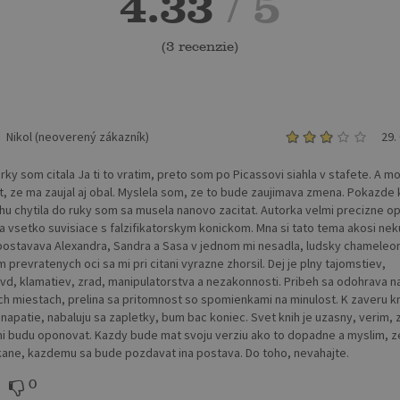
4.33
/ 5
(
3 recenzie
)
Nikol (neoverený zákazník)
29.
rky som citala Ja ti to vratim, preto som po Picassovi siahla v stafete. A 
, ze ma zaujal aj obal. Myslela som, ze to bude zaujimava zmena. Pokazde
hu chytila do ruky som sa musela nanovo zacitat. Autorka velmi precizne op
a vsetko suvisiace s falzifikatorskym konickom. Mna si tato tema akosi neku
postavava Alexandra, Sandra a Sasa v jednom mi nesadla, ludsky chameleon
prevratenych oci sa mi pri citani vyrazne zhorsil. Dej je plny tajomstiev,
vd, klamatiev, zrad, manipulatorstva a nezakonnosti. Pribeh sa odohrava n
ch miestach, prelina sa pritomnost so spomienkami na minulost. K zaveru k
 napatie, nabaluju sa zapletky, bum bac koniec. Svet knih je uzasny, verim, 
i budu oponovat. Kazdy bude mat svoju verziu ako to dopadne a myslim, z
kane, kazdemu sa bude pozdavat ina postava. Do toho, nevahajte.
0