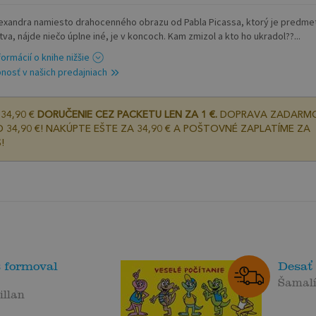
exandra namiesto drahocenného obrazu od Pabla Picassa, ktorý je predm
va, nájde niečo úplne iné, je v koncoch. Kam zmizol a kto ho ukradol??...
formácií o knihe nižšie
nosť v našich predajniach
34,90 €
DORUČENIE CEZ PACKETU LEN ZA 1 €.
DOPRAVA ZADARM
 34,90 €! NAKÚPTE EŠTE ZA 34,90 € A POŠTOVNÉ ZAPLATÍME ZA
!
s formoval
Desať
Šamalí
llan