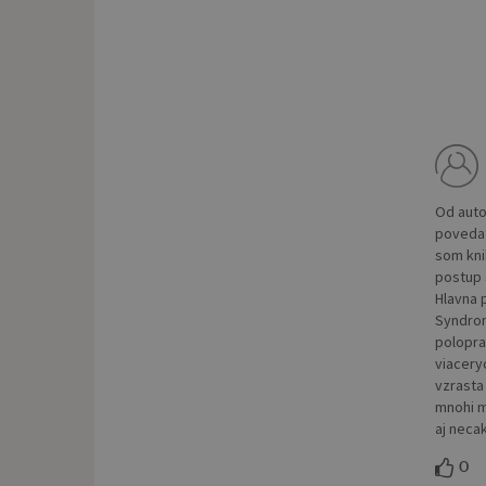
Od auto
povedat
som kni
postup 
Hlavna 
Syndrom 
polopra
viacery
vzrasta
mnohi m
aj neca
0