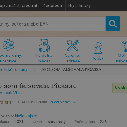
op z našich predajní
Predpredaj
Hry a hračky
orné knihy, 
Pre deti a 
Varenie, 
Motiv
  Hobby  
učebnice
mládež
zdravie
nábož
rotické romány
AKO SOM FALŠOVALA PICASSA
 som falšovala Picassa
Na sk
orová Vita
4.33
(
3 recenzie
)
pridať recenziu »
teľstvo:
Naše vojsko
dania:
Jazyk:
Počet strán:
2021
slovenský
256