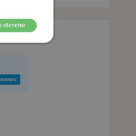
O VŠETKÝMI
RECENZIU