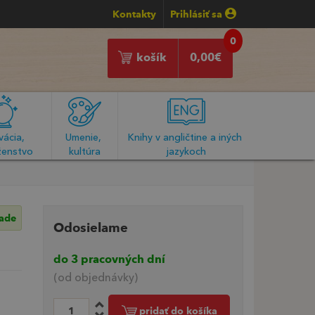
Kontakty
Prihlásiť sa
0
košík
0,00
€
ácia, 
Umenie, 
Knihy v angličtine a iných 
enstvo
kultúra
jazykoch
lade
Odosielame
do 3 pracovných dní
(od objednávky)
pridať do košíka