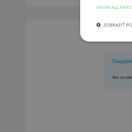
SHOW ALL PAR
ZOBRAZIŤ P
Napíšt
Ako sa vám 