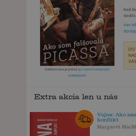
Keď Al
dedičst
viac in
dostup
DO 
NAD
VÁS
Uvedená cena je platná aj
v našich kamenných
predajniach
Extra akcia len u nás
Vojna: Ako ná
konflikt
Margaret MacMi