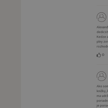
Alexand
dedicst
Kedze a
plny zv
rozhodn
0
Ako som
knižky,
ma udrž
poriadn
je pori