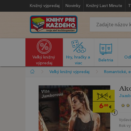
Knižný výpredaj
Novinky
Knižný Last Minute
T
Veľký knižný 
Hry, hračky a 
Odb
  Beletria  
výpredaj
viac
Veľký knižný výpredaj
Romantické, e
Ako
Jamb
11
,95
€
6
,00
€
Vydava
Rok vy