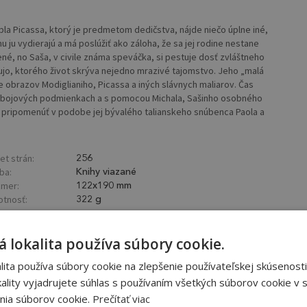
a Picassa, ktorý je predmetom dedičstva, nájde niečo úplne iné,
u ju vydierajú a má poslúžiť ako záloha, že sa jej rodine nestane
ené, no Saša, v civile známa speváčka, si pestuje dosť zvláštneho
mu ujo, ktorého život skrýva nejedno mrazivé tajomstvo. Jeho „malá
ie obrazov Modiglianiho, Picassa a iných slávnych maliarov. Čas
 V bojových podmienkach a s pomocou Michala, Sašinho osobného
ce pripomenúť v podobe jej bývalého talianskeho snúbenca Paola a
et strán:
256
ba:
Knihy viazané
mer:
122x190 mm
tnosť:
322 g
 lokalita používa súbory cookie.
ita používa súbory cookie na zlepšenie používateľskej skúsenosti
ality vyjadrujete súhlas s používaním všetkých súborov cookie v s
nia súborov cookie.
Prečítať viac