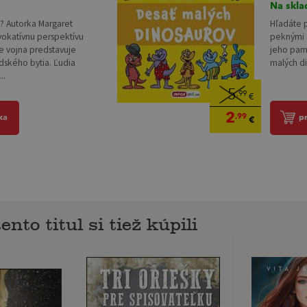
Na skla
Hľadáte p
? Autorka Margaret
peknými a
vokatívnu perspektívu
jeho pamä
že vojna predstavuje
malých di
dského bytia. Ľudia
..
5
,99
€
2
,99
p
ka
€
ento titul si tiež kúpili