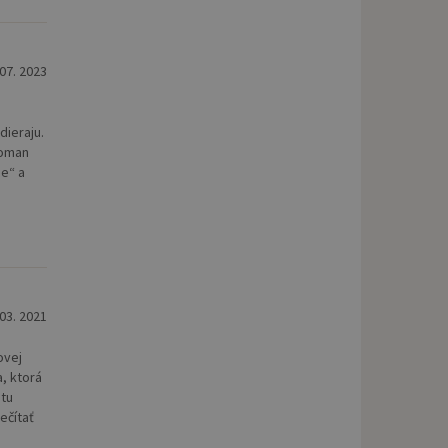
 07. 2023
dieraju.
roman
ie“ a
 03. 2021
ovej
a, ktorá
 tu
ečítať