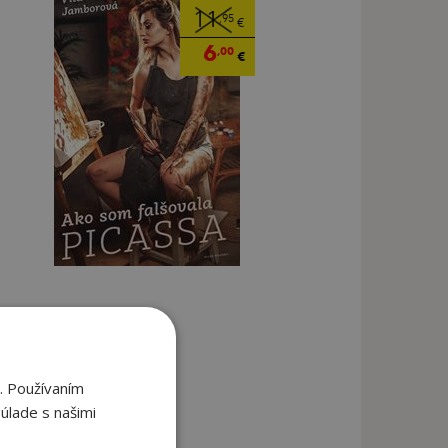
11
,95
€
6
,00
€
. Používaním
úlade s našimi