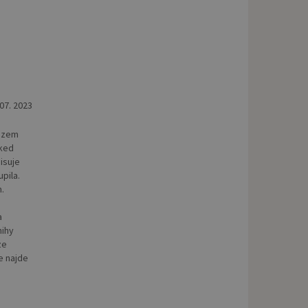
 07. 2023
mozem
 ked
isuje
pila.
.
a
nihy
ze
e najde