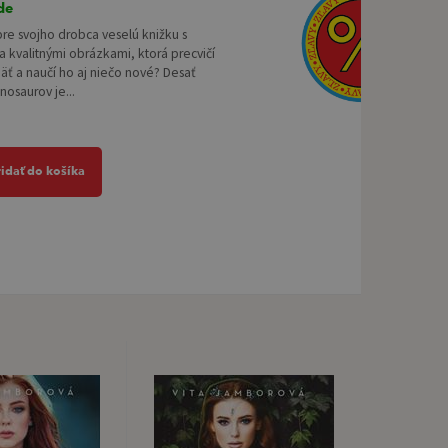
de
re svojho drobca veselú knižku s
 kvalitnými obrázkami, ktorá precvičí
ť a naučí ho aj niečo nové? Desať
nosaurov je...
ridať do košíka