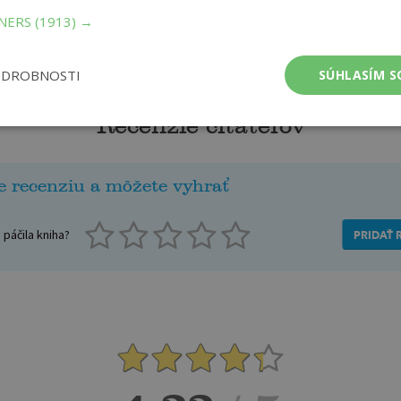
TNERS
(1913) →
ODROBNOSTI
SÚHLASÍM S
Recenzie čitateľov
e recenziu a môžete vyhrať
páčila kniha?
PRIDAŤ 