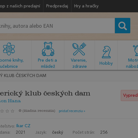
op z našich predajní
Predpredaj
Hry a hračky
orné knihy, 
Pre deti a 
Varenie, 
Motiv
  Hobby  
učebnice
mládež
zdravie
nábož
Ý KLUB ČESKÝCH DAM
rický klub českých dam
Vypred
ton Hana
0
(
žiadna recenzia
)
pridať recenziu »
teľstvo:
Ikar CZ
dania:
Jazyk:
Počet strán:
2021
český
256