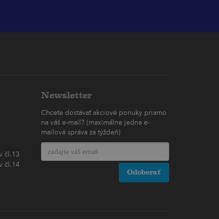
Newsletter
Chcete dostávať akciové ponuky priamo
na váš e-mail? (maximálne jedna e-
mailová správa za týždeň)
 čl.13
 čl.14
Odoberať