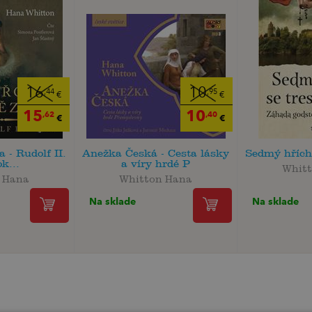
16
10
,44
,95
€
€
15
10
,62
,40
€
€
 - Rudolf II.
Anežka Česká - Cesta lásky
Sedmý hřích 
k...
a víry hrdé P
Whit
 Hana
Whitton Hana
Na sklade
Na sklade