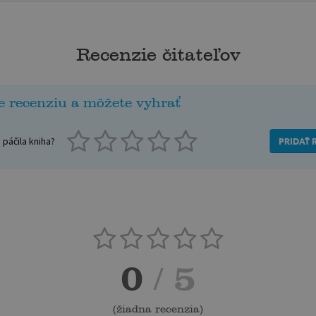
Recenzie čitateľov
e recenziu a môžete vyhrať
páčila kniha?
PRIDAŤ 
0
/ 5
(
žiadna recenzia
)