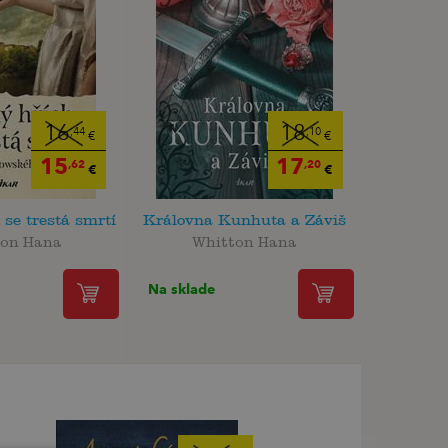
16
18
,44
,10
€
€
15
17
,62
,20
€
€
se trestá smrtí
Královna Kunhuta a Záviš
ton Hana
Whitton Hana
Na sklade