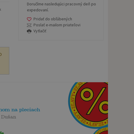
Doručíme nasledujúci pracovný deň po
k
expedovaní.
Pridať do obľúbených
Poslať e-mailom priateľovi
Vytlačiť
O
nom na pleciach
s Dušan
de