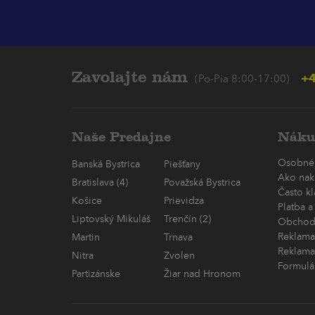
Zavolajte nám
+4
(Po-Pia 8:00-17:00)
Naše Predajne
Náku
Osobné
Banská Bystrica
Piešťany
Ako nak
Bratislava (4)
Považská Bystrica
Často k
Košice
Prievidza
Platba a
Liptovský Mikuláš
Trenčín (2)
Obchod
Reklama
Martin
Trnava
Reklama
Nitra
Zvolen
Formulá
Partizánske
Žiar nad Hronom