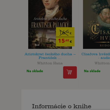
16
,44
€
15
,62
€
Aristokrat českého ducha –
Císařova hvězda
František ...
- audio
Whitton Hana
Whitton
Na sklade
Na sklade
Informácie o knihe