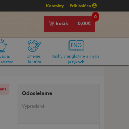
Kontakty
Prihlásiť sa
0
košík
0,00
€
ácia, 
Umenie, 
Knihy v angličtine a iných 
enstvo
kultúra
jazykoch
ané
Odosielame
Vypredané