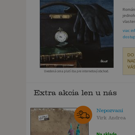
Román,
jednoh
vlasten
viac in
dostup
DO 
NAD
VÁS
Uvedená cena platí iba pre internetový obchod.
Extra akcia len u nás
Nepozvaní
Virk Andrea
Na sklade