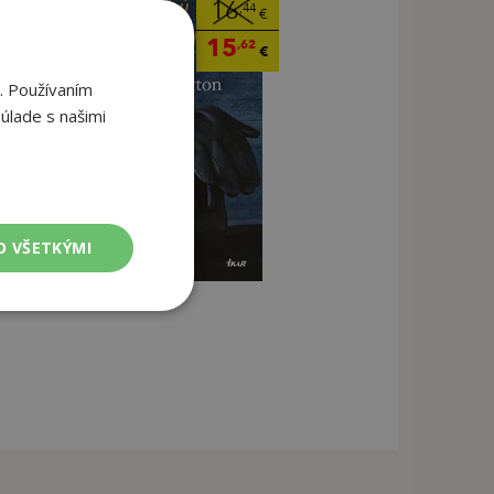
16
,44
€
15
,62
€
. Používaním
úlade s našimi
O VŠETKÝMI