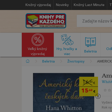
Knižný výpredaj
Novinky
Knižný Last Minute
T
Veľký knižný 
Hry, hračky a 
Odb
  Beletria  
výpredaj
viac
Beletria
Životopisy
AMERICK
Ame
Whit
16
,44
€
15
,62
€
Vydava
Rok vy