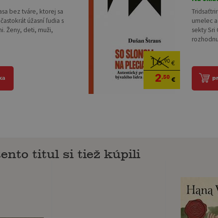
asa bez tváre, ktorej sa
Tridsaťtr
 častokrát úžasní ľudia s
umelec a 
i. Ženy, deti, muži,
sekty Sri
rozhodnut
16
,90
€
2
,50
ka
p
€
ento titul si tiež kúpili