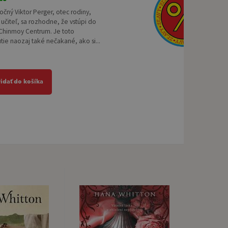
iročný Viktor Perger, otec rodiny,
učiteľ, sa rozhodne, že vstúpi do
 Chinmoy Centrum. Je toto
ie naozaj také nečakané, ako si...
ridať do košíka