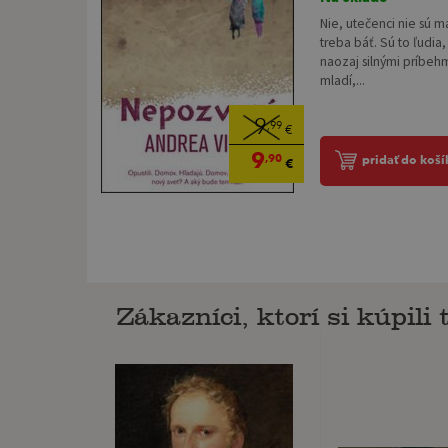
Nie, utečenci nie sú m
treba báť. Sú to ľudia,
naozaj silnými príbehm
mladí,...
9
,99
€
9
,90
pridať do koší
€
Zákazníci, ktorí si kúpili t