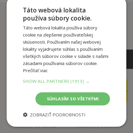
Táto webová lokalita
Zákazníci, ktorí si kúpili
používa súbory cookie.
tento titul si tiež kúpili
Táto webová lokalita používa súbory
cookie na zlepšenie používateľskej
skúsenosti. Používaním našej webovej
lokality vyjadrujete súhlas s používaním
všetkých súborov cookie v súlade s našimi
zásadami používania súborov cookie.
Prečítať viac
SHOW ALL PARTNERS
(1913) →
24
21
,70
,94
€
€
23
20
,47
,84
€
€
SÚHLASÍM SO VŠETKÝMI
ZOBRAZIŤ PODROBNOSTI
Pohřbení andělé
Stará tajemství
Gibneyová Patricia
Gibneyová Patricia