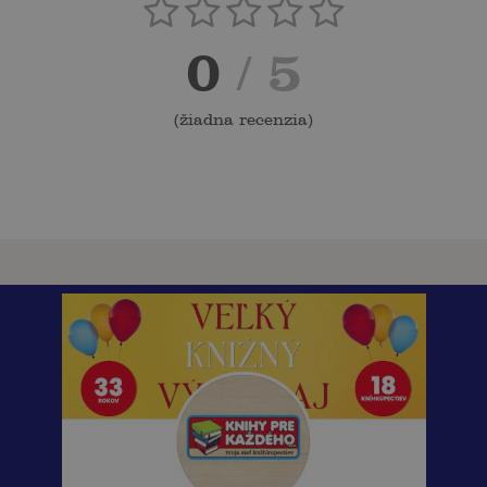
0
/ 5
(
žiadna recenzia
)