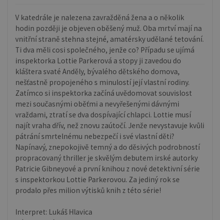
V katedrále je nalezena zavražděná žena a o několik
hodin později je objeven oběšený muž. Oba mrtví mají na
vnitřní straně stehna stejné, amatérsky udělané tetování.
Ti dva měli cosi společného, jenže co? Případu se ujímá
inspektorka Lottie Parkerová a stopy ji zavedou do
kláštera svaté Anděly, bývalého dětského domova,
nešťastně propojeného s minulostí její vlastní rodiny.
Zatímco si inspektorka začíná uvědomovat souvislost
mezi současnými oběťmi a nevyřešenými dávnými
vraždami, ztratí se dva dospívající chlapci. Lottie musí
najít vraha dřív, než znovu zaútočí. Jenže nevystavuje kvůli
pátrání smrtelnému nebezpečí i své vlastní děti?
Napínavý, znepokojivě temný a do děsivých podrobností
propracovaný thriller je skvělým debutem irské autorky
Patricie Gibneyové a první knihou z nové detektivní série
s inspektorkou Lottie Parkerovou. Za jediný rok se
prodalo přes milion výtisků knih z této série!
Interpret: Lukáš Hlavica