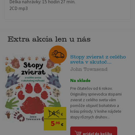
Délka nahrávky: 15 hodin 27 min.
2CD mp3
Extra akcia len u nás
Stopy zvierat z celého
sveta v skutoč...
John Townsend
Na sklade
Pre čitateľov od 6 rokov.
Originálny sprievodca stopami
zvierat z celého sveta vám
pomôže objaviť bohatstvo a
krásu prírody. V knihe nájdete
14
,95
€
stopy rôznych druhov...
5
,95
€
pridať do košíka