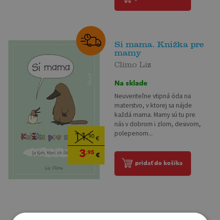
Si mama. Knižka pre
mamy
Climo Liz
Na sklade
Neuveriteľne vtipná óda na
materstvo, v ktorej sa nájde
každá mama. Mamy sú tu pre
nás v dobrom i zlom, desivom,
polepenom...
11
,90
€
3
,95
€
pridať do košíka