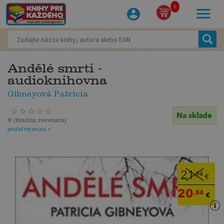
0
Andělé smrti -
audioknihovna
Gibneyová Patricia
Na sklade
0
(
žiadna recenzia
)
pridať recenziu »
21
,94
€
20
,84
€