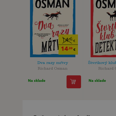
14
,95
€
14
,20
€
Dva razy mŕtvy
Štvrtkový klu
Richard Osman
Richard
Na sklade
Na sklade