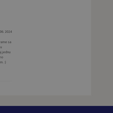
 06. 2024
vame sa
nu
j jednu
cho
m. :)