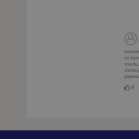
Usmevna
so styr
vrazdu.
slzicku
prijemn
0