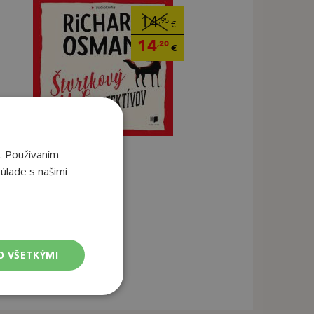
14
,95
€
14
,20
€
. Používaním
úlade s našimi
O VŠETKÝMI