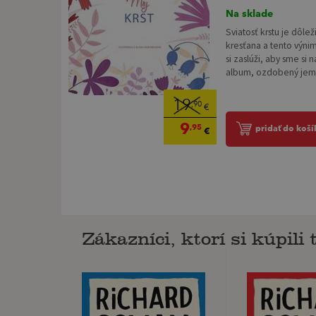
Na sklade
Sviatosť krstu je dôle
kresťana a tento výni
si zaslúži, aby sme si 
album, ozdobený jemn
19
,90
€
9
,95
pridať do koší
€
Zákazníci, ktorí si kúpili t