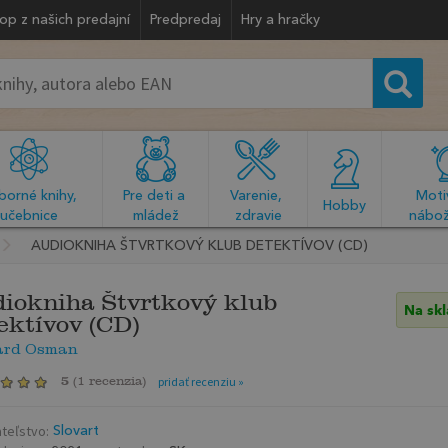
op z našich predajní
Predpredaj
Hry a hračky
orné knihy, 
Pre deti a 
Varenie, 
Motiv
  Hobby  
učebnice
mládež
zdravie
nábož
AUDIOKNIHA ŠTVRTKOVÝ KLUB DETEKTÍVOV (CD)
iokniha Štvrtkový klub
Na sk
ektívov (CD)
ard Osman
5
(
1 recenzia
)
pridať recenziu »
teľstvo:
Slovart