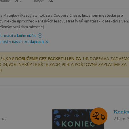
dania:
Jazyk:
2021
SK
Eva MatejkováKaždý štvrtok sa v Coopers Chase, luxusnom mestečku pre
ov niekde uprostred kentských lesov, stretávajú amatérski detektívi a venu
ešeným vraždám miestnej...
formácií o knihe nižšie
nosť v našich predajniach
34,90 €
DORUČENIE CEZ PACKETU LEN ZA 1 €.
DOPRAVA ZADARM
 34,90 €! NAKÚPTE EŠTE ZA 34,90 € A POŠTOVNÉ ZAPLATÍME ZA
!
Konie
ena
Alam 