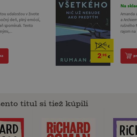
Na skla
žitou udalosťou v živote
Amanda a 
močný deň, plný emócií,
a Archie
naň spomínali. Tento
rušného N
ými,...
rajom na 
12
,90
€
2
,95
ka
p
€
ento titul si tiež kúpili