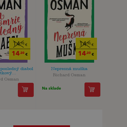
14
14
,95
,95
€
€
14
14
,20
,20
€
€
posledný diabol
Nepresná muška
tkový...
Richard Osman
rd Osman
Na sklade