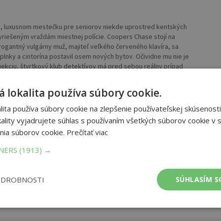
e, luxusnom mestečku pre seniorov niekde uprostred kentských
vyriešeným vraždám miestnej polície. Coopers Chase stojí na
ogantný vulgárny muž, majiteľ veľkého červeného klavíra, sa
aplnky a cintorína postavil osem nových bytov. Očividne mu nie je
njekciu, štvrtkový klub detektívov má pred sebou reálny prípad
 lokalita používa súbory cookie.
ba:
CD
ita používa súbory cookie na zlepšenie používateľskej skúsenosti
ality vyjadrujete súhlas s používaním všetkých súborov cookie v s
nia súborov cookie.
Prečítať viac
TNERS
(1913) →
ODROBNOSTI
SÚHLASÍM S