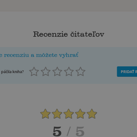
Recenzie čitateľov
e recenziu a môžete vyhrať
páčila kniha?
PRIDAŤ 
5
/ 5