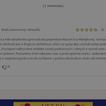
(
1 recenzia
)
Rado (neoverený zákazník)
21.
 a mila detektivka sprevadzana prijemnym hlasom Evy Matejkovej. Streta
mi dochodcami a dvojicou detektivov, ktori sa spoja aby vyriesili nielen jed
,, Postupne odkryvame nelahke osudy podozrivych i vinnych a vyronil som a
 pri jednom. Pachatelov bolo nakoniec viac a prekvapili ma vsetci. Jednodu
a a zaujimava jazda a urcite sa hlavne s partiou dochodcov este rad stretne
0