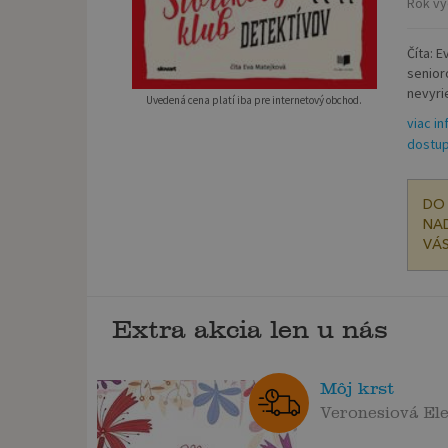
Rok vy
Číta: 
senior
nevyri
Uvedená cena platí iba pre internetový obchod.
viac in
dostup
DO 
NAD
VÁS
Extra akcia len u nás
Môj krst
Veronesiová El