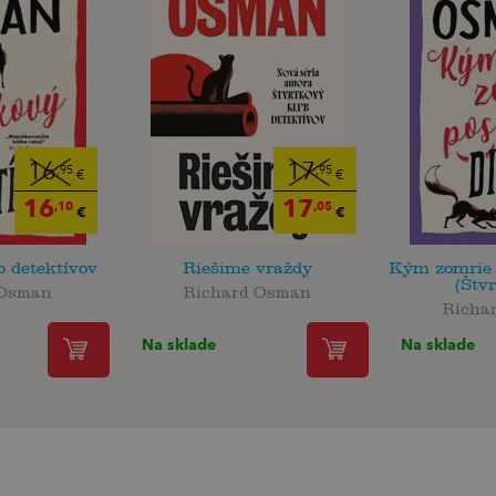
16
17
,95
,95
€
€
16
17
,10
,05
€
€
b detektívov
Riešime vraždy
Kým zomrie 
(Štvr
 Osman
Richard Osman
Richa
Na sklade
Na sklade