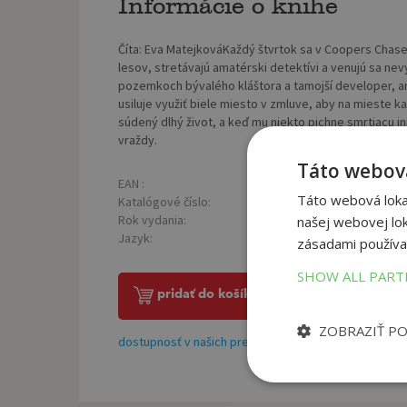
Informácie o knihe
Číta: Eva MatejkováKaždý štvrtok sa v Coopers Chas
lesov, stretávajú amatérski detektívi a venujú sa ne
pozemkoch bývalého kláštora a tamojší developer, ar
usiluje využiť biele miesto v zmluve, aby na mieste k
súdený dlhý život, a keď mu niekto pichne smrtiacu i
vraždy.
Táto webová
EAN :
Väz
5060374032361
Táto webová lokal
Katalógové číslo:
1327133
Rok vydania:
našej webovej lok
2021
Jazyk:
SK
zásadami používa
SHOW ALL PAR
pridať do košíka
ZOBRAZIŤ P
dostupnosť v našich predajniach