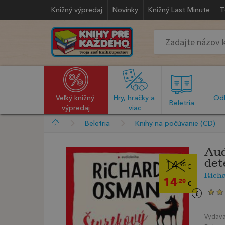
Knižný výpredaj
Novinky
Knižný Last Minute
T
Veľký knižný 
Hry, hračky a 
Odb
  Beletria  
výpredaj
viac
Beletria
Knihy na počúvanie (CD)
Aud
det
14
,95
€
Rich
14
,20
€
Vydava