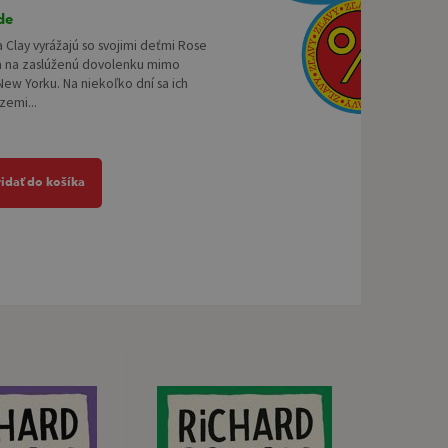
de
Clay vyrážajú so svojimi deťmi Rose
m na zaslúženú dovolenku mimo
ew Yorku. Na niekoľko dní sa ich
zemi...
ridať do košíka