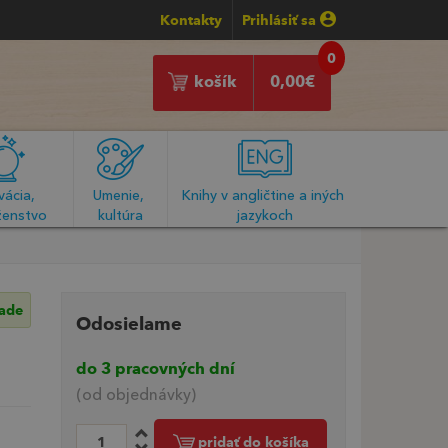
Kontakty
Prihlásiť sa
0
košík
0,00
€
ácia, 
Umenie, 
Knihy v angličtine a iných 
enstvo
kultúra
jazykoch
lade
Odosielame
do 3 pracovných dní
(od objednávky)
pridať do košíka