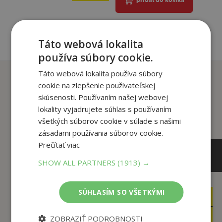
Táto webová lokalita
používa súbory cookie.
Táto webová lokalita používa súbory
Zákazníci, ktorí si kúpili
cookie na zlepšenie používateľskej
tento titul si tiež kúpili
skúsenosti. Používaním našej webovej
lokality vyjadrujete súhlas s používaním
všetkých súborov cookie v súlade s našimi
zásadami používania súborov cookie.
Prečítať viac
SHOW ALL PARTNERS
(1913) →
SÚHLASÍM SO VŠETKÝMI
12
12
,90
,90
€
€
3
4
,95
,95
€
€
ZOBRAZIŤ PODROBNOSTI