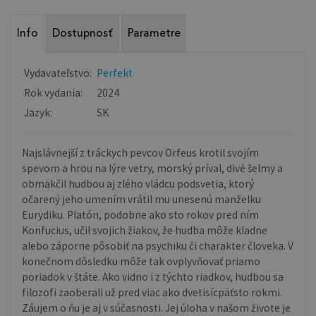
Info
Dostupnosť
Parametre
Vydavateľstvo:
Perfekt
Rok vydania:
2024
Jazyk:
SK
Najslávnejší z tráckych pevcov Orfeus krotil svojím
spevom a hrou na lýre vetry, morský príval, divé šelmy a
obmäkčil hudbou aj zlého vládcu podsvetia, ktorý
očarený jeho umením vrátil mu unesenú manželku
Eurydiku. Platón, podobne ako sto rokov pred ním
Konfucius, učil svojich žiakov, že hudba môže kladne
alebo záporne pôsobiť na psychiku či charakter človeka. V
konečnom dôsledku môže tak ovplyvňovať priamo
poriadok v štáte. Ako vidno i z týchto riadkov, hudbou sa
filozofi zaoberali už pred viac ako dvetisícpäťsto rokmi.
Záujem o ňu je aj v súčasnosti. Jej úloha v našom živote je