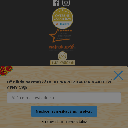
Už nikdy nezmeškáte DOPRAVU ZDARMA a AKCIOVÉ
CENY 🙂📚
Nechcem zmeškať žiadnu akciu
Spracovanie osobných údajov