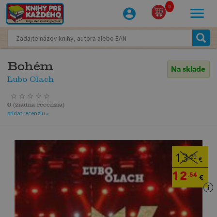
0
Bohém
Na sklade
Ľubo Olach
0
(
žiadna recenzia
)
pridať recenziu »
13
,20
€
12
,54
€