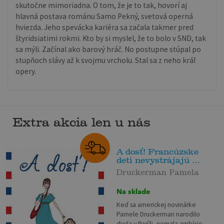
skutočne mimoriadna. O tom, že je to tak, hovorí aj
hlavná postava románu Samo Pekný, svetová operná
hviezda. Jeho spevácka kariéra sa začala takmer pred
štyridsiatimi rokmi. Kto by si myslel, že to bolo v SND, tak
sa mýli. Začínal ako barový hráč. No postupne stúpal po
stupňoch slávy až k svojmu vrcholu. Stal sa z neho kráľ
opery.
Extra akcia len u nás
A dosť! Francúzske
deti nevystrájajú ...
Druckerman Pamela
Na sklade
Keď sa americkej novinárke
Pamele Druckerman narodilo
dieťa v Paríži, nemala ambície