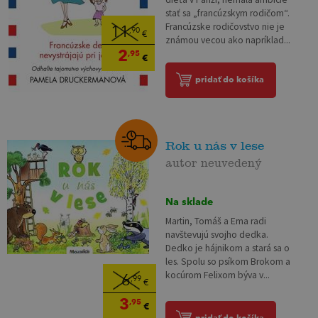
stať sa „francúzskym rodičom“.
Francúzske rodičovstvo nie je
11
,90
€
známou vecou ako napríklad...
2
,95
€
pridať do košíka
Rok u nás v lese
autor neuvedený
Na sklade
Martin, Tomáš a Ema radi
navštevujú svojho dedka.
Dedko je hájnikom a stará sa o
les. Spolu so psíkom Brokom a
kocúrom Felixom býva v...
6
,99
€
3
,95
€
pridať do košíka