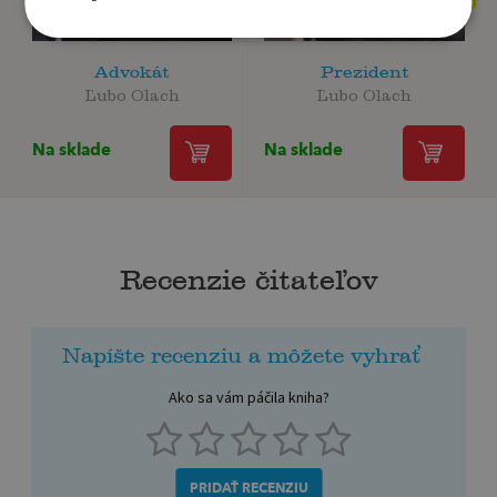
Advokát
Prezident
Ľubo Olach
Ľubo Olach
Na sklade
Na sklade
Recenzie čitateľov
Napíšte recenziu a môžete vyhrať
Ako sa vám páčila kniha?
PRIDAŤ RECENZIU