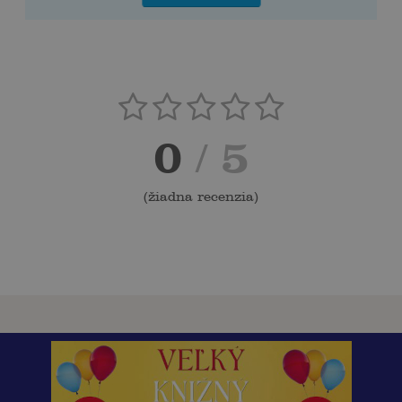
0
/ 5
(
žiadna recenzia
)