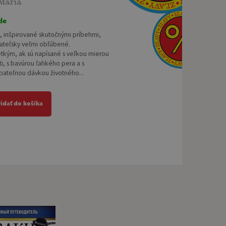
de
, inšpirované skutočnými príbehmi,
tateľsky veľmi obľúbené.
tkým, ak sú napísané s veľkou mierou
i, s bavúrou ľahkého pera a s
ateľnou dávkou životného...
ridať do košíka