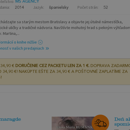
teľstvo:
MS AGENCY
dania:
Jazyk:
Počet strán:
2014
španielsky
52
hádzajte sa starým mestom Bratislavy a objavte jej útulné námestíčka,
ické uličky a tradičné nádvoria. Navštívte mohutný hrad s pekným výhľadom
 Martina,...
formácií o knihe nižšie
nosť v našich predajniach
34,90 €
DORUČENIE CEZ PACKETU LEN ZA 1 €.
DOPRAVA ZADARM
 34,90 €! NAKÚPTE EŠTE ZA 34,90 € A POŠTOVNÉ ZAPLATÍME ZA
!
smaragde
Deň a
spomi
Elena 