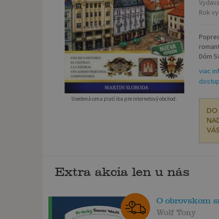
Vydava
Rok vy
Poprec
romant
Dóm Sv.
viac in
dostup
Uvedená cena platí iba pre internetový obchod.
DO 
NAD
VÁS
Extra akcia len u nás
O obrovskom 
Wolf Tony