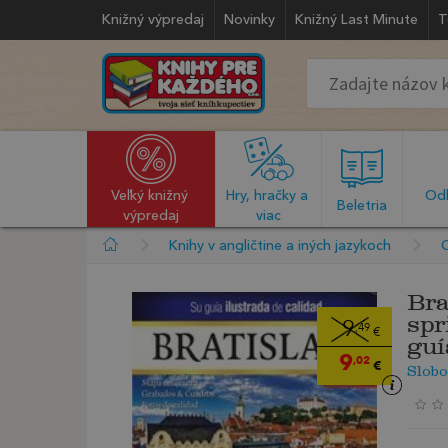
Knižný výpredaj
Novinky
Knižný Last Minute
T
Veľký knižný 
Hry, hračky a 
Odb
  Beletria  
výpredaj
viac
Knihy v angličtine a iných jazykoch
O
Bra
spr
9
,49
€
guí
9
,02
€
Slob