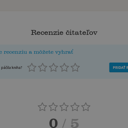
Recenzie čitateľov
e recenziu a môžete vyhrať
páčila kniha?
PRIDAŤ 
0
/ 5