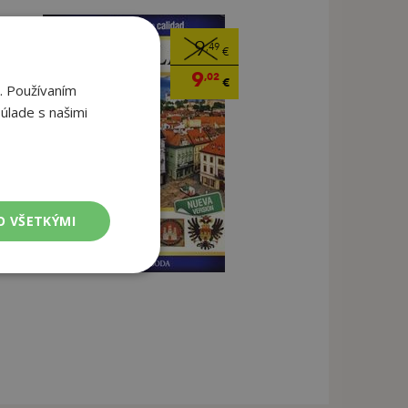
9
,49
€
9
,02
€
. Používaním
úlade s našimi
O VŠETKÝMI