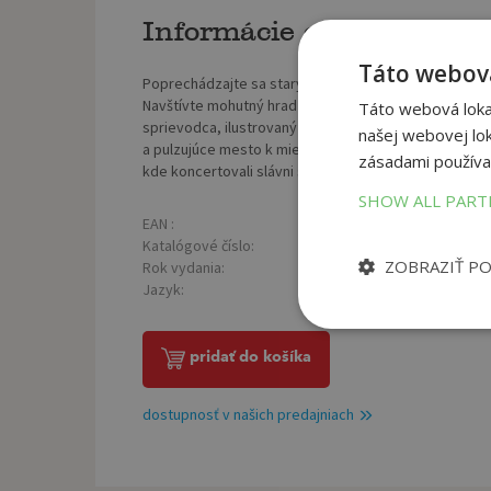
Informácie o knihe
Táto webová
Poprechádzajte sa starým mestom Bratislavy a objavte
Navštívte mohutný hrad s pekným výhľadom a Dóm Sv. M
Táto webová lokal
sprievodca, ilustrovaný mnohými fotografiami a ryti
našej webovej lok
a pulzujúce mesto k miestam, ktoré sú významné z his
zásadami používa
kde koncertovali slávni skladatelia. Knižka je vynika
SHOW ALL PAR
EAN :
Poč
9788089159055
Katalógové číslo:
Väz
1079291
ZOBRAZIŤ P
Rok vydania:
Roz
2014
Jazyk:
Hmo
španielsky
pridať do košíka
dostupnosť v našich predajniach