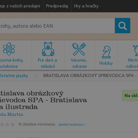
op z našich predajní
Predpredaj
Hry a hračky
orné knihy, 
Pre deti a 
Varenie, 
Motiv
  Hobby  
učebnice
mládež
zdravie
nábož
statné jazyky
BRATISLAVA OBRÁZKOVÝ SPRIEVODCA SPA - 
tislava obrázkový
Na sk
ievodca SPA - Bratislava
a ilustrada
oda Martin
0
(
žiadna recenzia
)
pridať recenziu »