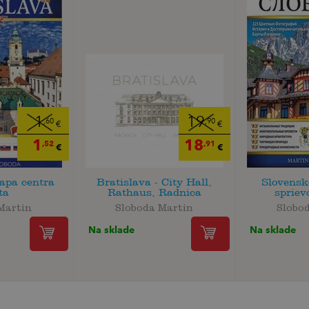
1
19
,60
,90
€
€
1
18
,52
,91
€
€
apa centra
Bratislava - City Hall,
Slovensk
ta
Rathaus, Radnica
sprie
Martin
Sloboda Martin
Slobo
Na sklade
Na sklade