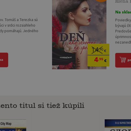
Na skla
kov. Tomáš a Terezka sú
Poviedky
úci v srdci rozsiahleho
bývajú či
 vždy pomáhajú. Jedného
Predovše
úprimnost
nezanedb
14
,90
€
4
,95
ka
p
€
ento titul si tiež kúpili