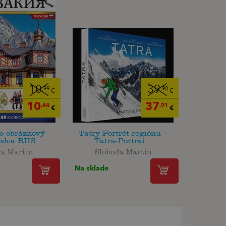
10
39
,99
,90
€
€
10
37
,44
,91
€
€
o obrázkový
Tatry-Portrét regiónu –
vodca RUS
Tatra-Portrai...
da Martin
Sloboda Martin
Na sklade