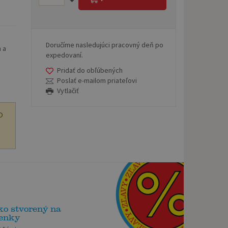
Doručíme nasledujúci pracovný deň po
 a
expedovaní.
Pridať do obľúbených
Poslať e-mailom priateľovi
Vytlačiť
O
ko stvorený na
enky
Mária