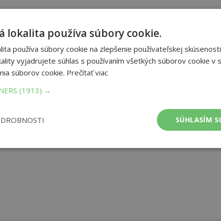
 lokalita používa súbory cookie.
 jej útulné námestíčka, romantické uličky a tradičné nádvoria.
artina, v ktorej boli korunovaní uhorskí králi. Obrazový
ita používa súbory cookie na zlepšenie používateľskej skúsenosti
nami, Vás prevedie cez toto historické a pritom dynamické
ality vyjadrujete súhlas s používaním všetkých súborov cookie v s
torického hľadiska, miestam, kde boli korunovaní králi, alebo
nia súborov cookie.
Prečítať viac
júcim sprievodcom pri Vašej prehliadke a taktiež milým darčekom.
TNERS
(1913) →
et strán:
52
ba:
Paperback
ODROBNOSTI
SÚHLASÍM S
mer:
150x210 mm
tnosť:
153 g