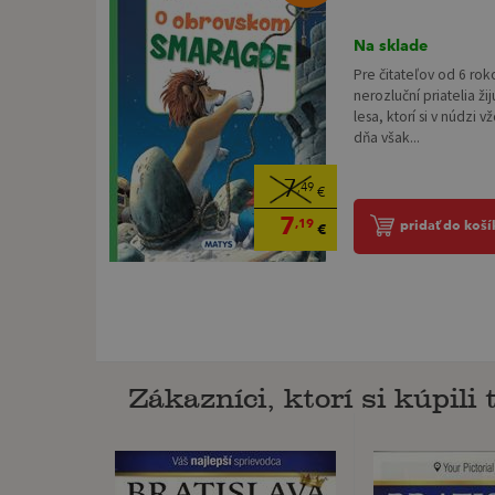
Na sklade
Pre čitateľov od 6 ro
nerozluční priatelia žij
lesa, ktorí si v núdzi
dňa však...
7
,49
€
7
,19
pridať do koší
€
Zákazníci, ktorí si kúpili t