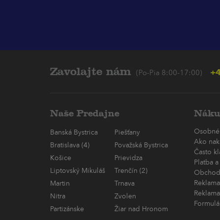
Zavolajte nám
+4
(Po-Pia 8:00-17:00)
Naše Predajne
Náku
Osobné
Banská Bystrica
Piešťany
Ako nak
Bratislava (4)
Považská Bystrica
Často k
Košice
Prievidza
Platba a
Liptovský Mikuláš
Trenčín (2)
Obchod
Reklama
Martin
Trnava
Reklama
Nitra
Zvolen
Formulá
Partizánske
Žiar nad Hronom