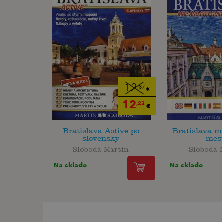
12
,87
€
12
,23
€
Bratislava Active po
Bratislava m
slovensky
mes
Sloboda Martin
Sloboda 
Na sklade
Na sklade