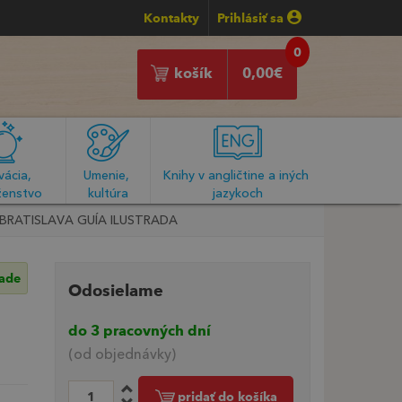
Kontakty
Prihlásiť sa
0
košík
0,00
€
ácia, 
Umenie, 
Knihy v angličtine a iných 
enstvo
kultúra
jazykoch
BRATISLAVA GUÍA ILUSTRADA
lade
Odosielame
do 3 pracovných dní
(od objednávky)
pridať do košíka