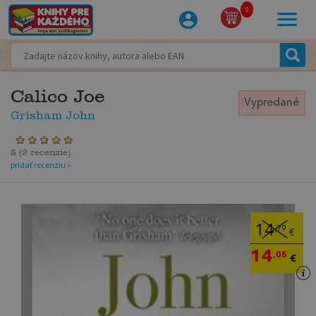
0
Calico Joe
Vypredané
Grisham John
5
(
2 recenzie
)
pridať recenziu »
14
,79
€
14
,05
€