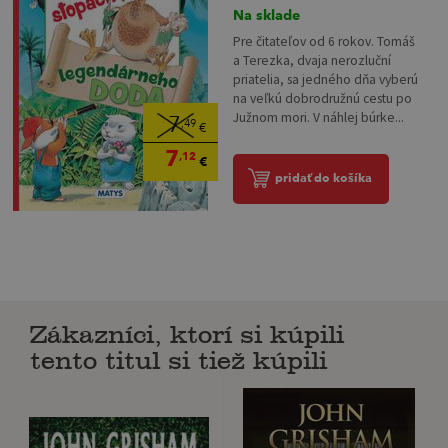
Na sklade
Pre čitateľov od 6 rokov. Tomáš
a Terezka, dvaja nerozluční
priatelia, sa jedného dňa vyberú
na veľkú dobrodružnú cestu po
Južnom mori. V náhlej búrke...
7
,49
€
7
,12
€
pridať do košíka
Zákazníci, ktorí si kúpili
tento titul si tiež kúpili