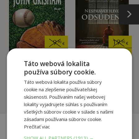
19
9
,90
,90
€
€
18
2
,91
,99
€
€
Táto webová lokalita
používa súbory cookie.
Nespravodlivo
Calico Joe
Táto webová lokalita používa súbory
odsúdení
Grisham John
cookie na zlepšenie používateľskej
Grisham John
skúsenosti. Používaním našej webovej
Na sklade
Na sklade
lokality vyjadrujete súhlas s používaním
všetkých súborov cookie v súlade s našimi
zásadami používania súborov cookie.
Prečítať viac
Recenzie čitateľov
SHOW ALL PARTNERS
(1913) →