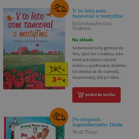
V to leto som
tancoval s motýľmi
Scherhauferová
Ružena
Na sklade
Sedemnásťročný gymnazista
Teo, žijúci len s matkou, trávi
letné prázdniny u starých
rodičov v podhorskej dedinke.
13
,95
€
Od detstva sa cíti osamelý,
nevyrovnaný, túži po láske...
3
,50
€
pridať do košíka
Po stopách
legendárneho Doda
Wolf Tony