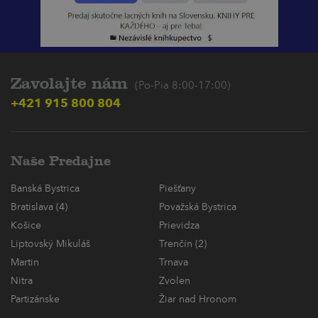
Zavolajte nám
(Po-Pia 8:00-17:00)
+421 915 800 804
Naše Predajne
Banská Bystrica
Piešťany
Bratislava (4)
Považská Bystrica
Košice
Prievidza
Liptovský Mikuláš
Trenčín (2)
Martin
Trnava
Nitra
Zvolen
Partizánske
Žiar nad Hronom