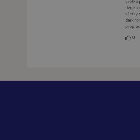
všetko 
dvojka 
všetky o
dark ro
prepraco
0