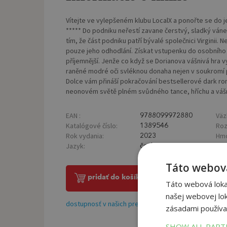
Vítejte ve vylepšeném klubu LocalX a ponořte se do je
***** Do podniku neřestí zavane čerstvý, sladký vánek
tím, že část podniku patří bývalé společnici Virginii. N
pouze jeho odhodlání. Získat vstupenku do osobního p
příjemnější. Jenže co když se Dorianova vášnivá hra v
raněné modré oči svléknou donaha nejen v soukromí 
Dolce vám přináší pokračování bestsellerové dark roma
neonovém světě plném svůdného tance, hříchu a váš
EAN :
Väz
9788099972880
Katalógové číslo:
Roz
1389546
Rok vydania:
Hmo
2023
Jazyk:
český
Táto webová
pridať do košíka
Táto webová lokal
našej webovej lok
dostupnosť v našich predajniach
zásadami používa
SHOW ALL PAR