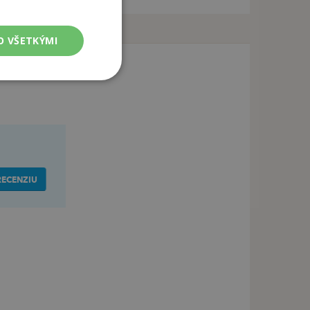
O VŠETKÝMI
RECENZIU