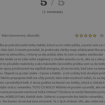
5
/ 5
(
1 recenzia
)
Klára (neoverený zákazník)
02.
ižka je pokračovaním knihy Habibi, ktorá sa mi veľmi páčila, a preto som sa 
na túto časť. A musím povedať, že prekovala všetky moje očakávania! Ako prv
em tú atmosféru, v ktorej sa dej unášal, lebo tú som si naplno zamilovala!
die lokálu sa mi zdal veľmi zaujímavý a chválim autorku za to, ako sa s ním p
lé to pôsobilo realisticky a ako mávnutím čarovného prútika som sa do knihy
tie opisy predstavení ma napĺňali energiou, až ma mrzelo, keď sme sa nena
u. Objavili sa aj starí známi - Cassie a Habibi - a ich scénky boli skvelým pr
! Takéto prepojenie kníh ma vždy poteší, lebo mám možnosť vidieť, čo sa de
mi z predošlých kníh. A teraz poďme na hlavnú vec knižky, ktorá si získala 
ôjho srdca: romantika. TOTO ČO BOLO? Môžete mi prosím vysvetliť, ako m
voma postavami existovať toľká chémia?? Doslova to medzi hlavnými post
 - nie, HORELO! Fakt, klobúk dole. Odteraz si poprosím iba takúto romantiku,
. Ten koniec mi nechal ústa otvorené. To z tých stránok cítiť, ako veľmi má