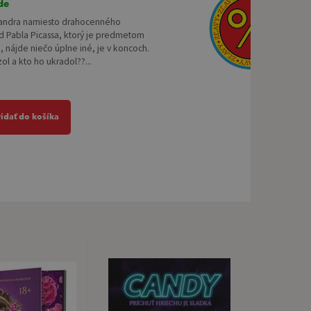
de
andra namiesto drahocenného
d Pabla Picassa, ktorý je predmetom
, nájde niečo úplne iné, je v koncoch.
l a kto ho ukradol??...
ridať do košíka