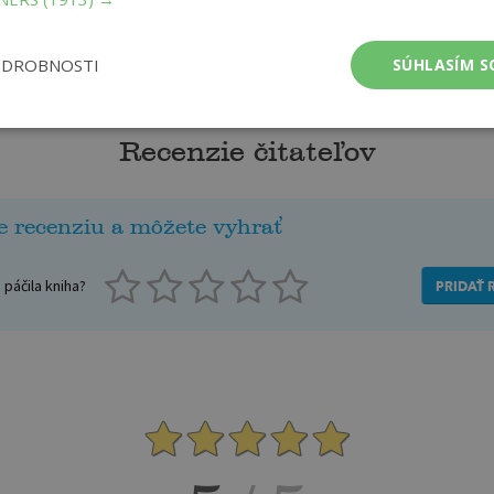
ODROBNOSTI
SÚHLASÍM S
Recenzie čitateľov
e recenziu a môžete vyhrať
páčila kniha?
PRIDAŤ 