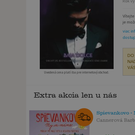
Rok vy
Vítejt
je možn
viac in
dostup
DO 
NAD
VÁS
Uvedená cena platí iba pre internetový obchod.
Extra akcia len u nás
Spievankovo -
Cannerová Bar