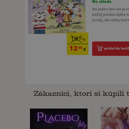
Na sklade
Ani jeden deň nie je r
Každý prináša úplne n
pocity, ako keby mal iný
18
,90
€
12
,95
pridať do koší
€
Zákazníci, ktorí si kúpili t