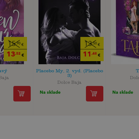
15
13
,90
,50
€
€
13
11
,52
,48
€
€
avý
Placebo My, 2. vyd. (Placebo
T
3)
Baja
Dol
Dolce Baja
Na sklade
Na sklade