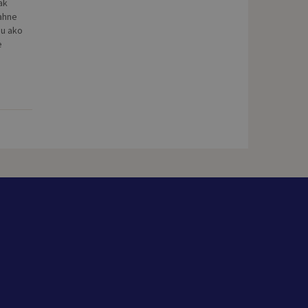
ak
iahne
iu ako
e