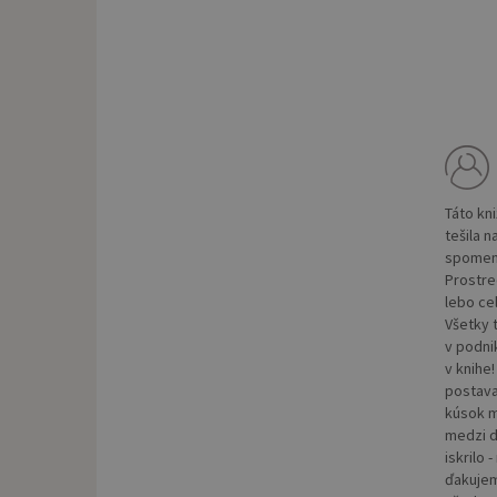
Táto kn
tešila 
spomeni
Prostre
lebo ce
Všetky 
v podnik
v knihe
postava
kúsok m
medzi d
iskrilo
ďakujem