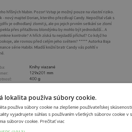
ho hříšných hlubin. Pozor! Vstup je možný pouze na vlastní riziko.
 - nový majitel Dorian, kterého přezdívají Candy. Nepočítal však s
ejdřív je odhodlaný zlomit ji, ale po jejich prvním setkání se zlomí
ekla přes přitažlivou blondýnku by mohlo být jednodušší... A
ymkne kontrole? A hřích získá tu nejsladší příchuť? Co když ho
pokoje, ale rovnou před celým jeho světem? ***** Autorka Baja
nce série Habibi. Mladší knižní bratr Candy vás pohltí v
ně.
ba:
Knihy viazané
mer:
129x201 mm
tnosť:
400 g
 lokalita používa súbory cookie.
ita používa súbory cookie na zlepšenie používateľskej skúsenosti
ality vyjadrujete súhlas s používaním všetkých súborov cookie v s
nia súborov cookie.
Prečítať viac
TNERS
(1913) →