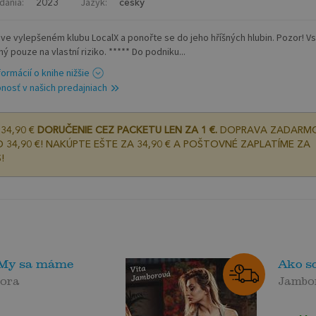
dania:
Jazyk:
2023
český
e ve vylepšeném klubu LocalX a ponořte se do jeho hříšných hlubin. Pozor! V
ý pouze na vlastní riziko. ***** Do podniku...
formácií o knihe nižšie
nosť v našich predajniach
34,90 €
DORUČENIE CEZ PACKETU LEN ZA 1 €.
DOPRAVA ZADARM
 34,90 €! NAKÚPTE EŠTE ZA 34,90 € A POŠTOVNÉ ZAPLATÍME ZA
!
 My sa máme
Ako s
bora
Jambo