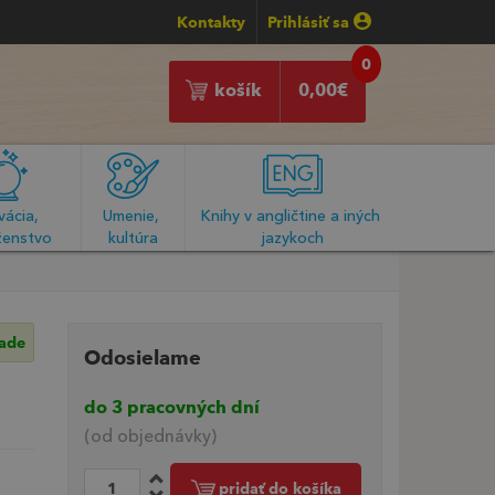
Kontakty
Prihlásiť sa
0
košík
0,00
€
ácia, 
Umenie, 
Knihy v angličtine a iných 
enstvo
kultúra
jazykoch
lade
Odosielame
do 3 pracovných dní
(od objednávky)
pridať do košíka