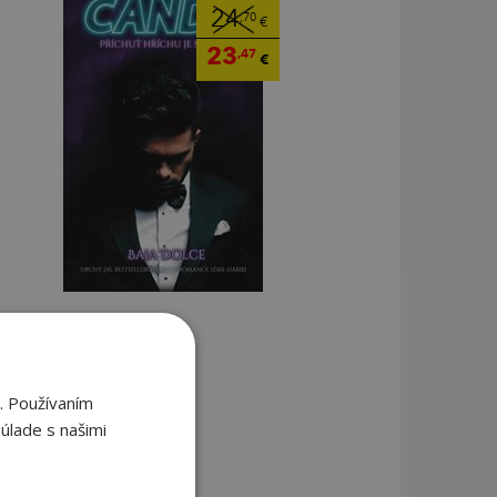
24
,70
€
23
,47
€
. Používaním
úlade s našimi