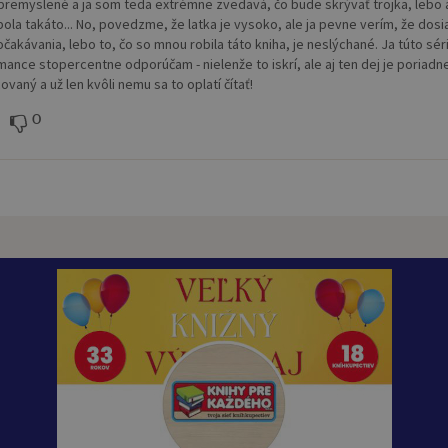
premyslené a ja som teda extrémne zvedavá, čo bude skrývať trojka, lebo 
bola takáto... No, povedzme, že latka je vysoko, ale ja pevne verím, že dos
čakávania, lebo to, čo so mnou robila táto kniha, je neslýchané. Ja túto sér
mance stopercentne odporúčam - nielenže to iskrí, ale aj ten dej je poriadn
vaný a už len kvôli nemu sa to oplatí čítať!
0