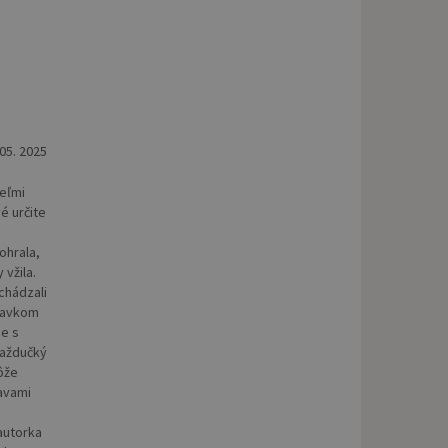
 05. 2025
veľmi
é určite
ohrala,
 vžila.
chádzali
ídavkom
je s
každučký
ôže
avami
 autorka