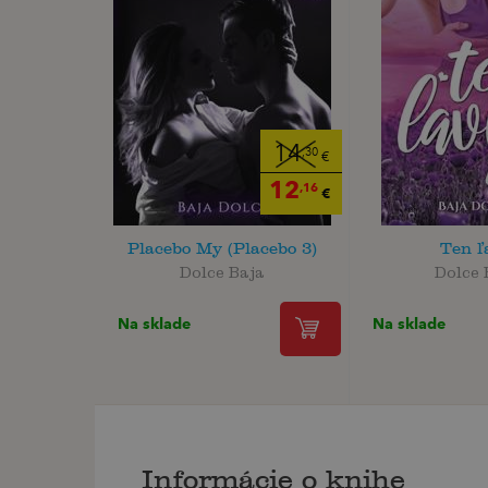
14
,30
€
12
,16
€
Placebo My (Placebo 3)
Ten ľ
Dolce Baja
Dolce 
Na sklade
Na sklade
Informácie o knihe