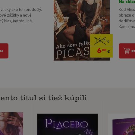
Na skla
ovnaký ako ten predošlý.
Keď Alex
ové zážitky a nové
obrazu o
 hlas, iný tón, iné...
dedičstva
Kam zmizo
11
,95
€
6
,00
ka
p
€
ento titul si tiež kúpili