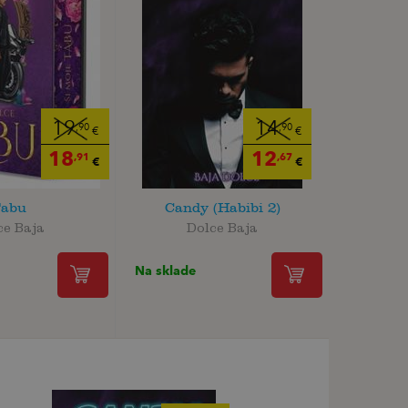
19
14
,90
,90
€
€
18
12
,91
,67
€
€
abu
Candy (Habibi 2)
ce Baja
Dolce Baja
Na sklade