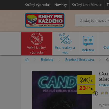
Knižný výpredaj
Novinky
Knižný Last Minute
T
Veľký knižný 
Hry, hračky a 
Odb
  Beletria  
výpredaj
viac
Beletria
Erotická literatúra
C
Can
sla
24
,70
€
Dolce
23
,47
€
Vydava