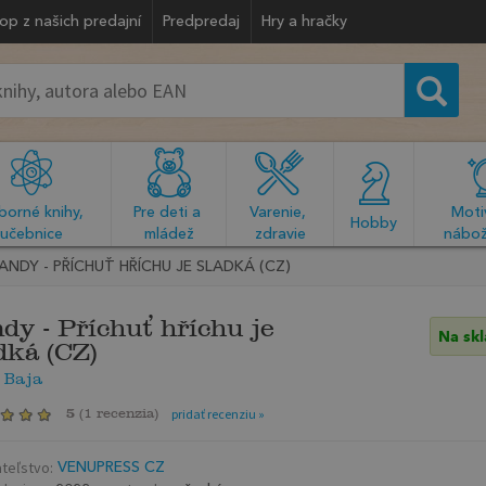
op z našich predajní
Predpredaj
Hry a hračky
orné knihy, 
Pre deti a 
Varenie, 
Motiv
  Hobby  
učebnice
mládež
zdravie
nábož
ANDY - PŘÍCHUŤ HŘÍCHU JE SLADKÁ (CZ)
dy - Příchuť hříchu je
Na sk
dká (CZ)
 Baja
5
(
1 recenzia
)
pridať recenziu »
teľstvo:
VENUPRESS CZ