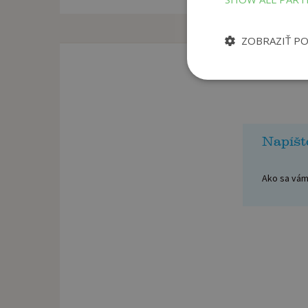
ZOBRAZIŤ P
Napíšt
Ako sa vám 