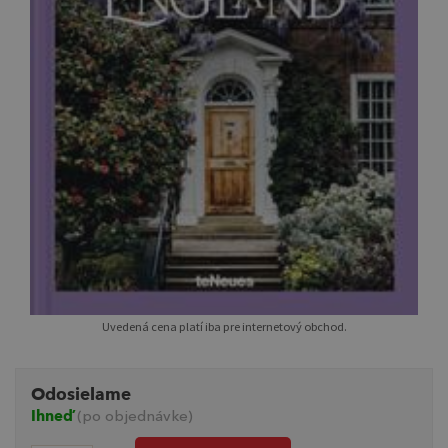
Uvedená cena platí iba pre internetový obchod.
Odosielame
Ihneď
(po objednávke)