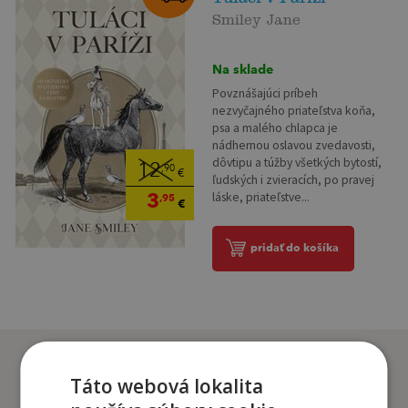
Smiley Jane
Na sklade
Povznášajúci príbeh
nezvyčajného priateľstva koňa,
psa a malého chlapca je
nádhernou oslavou zvedavosti,
dôvtipu a túžby všetkých bytostí,
12
,90
€
ľudských i zvieracích, po pravej
3
láske, priateľstve...
,95
€
pridať do košíka
Zákazníci, ktorí si kúpili
tento titul si tiež kúpili
Táto webová lokalita