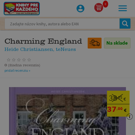
0
Charming England
Na sklade
Heide Christiansen, teNeues
0
(
žiadna recenzia
)
pridať recenziu »
38
,95
€
37
,00
€