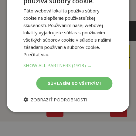
používa súbory cookie.
Táto webová lokalita používa súbory
cookie na zlepšenie používateľskej
skúsenosti. Používaním našej webovej
lokality vyjadrujete súhlas s používaním
všetkých súborov cookie v súlade s našimi
zásadami používania súborov cookie.
10
32
,99
,85
Prečítať viac
€
€
10
19
,44
,90
€
€
SHOW ALL PARTNERS
(1913) →
SÚHLASÍM SO VŠETKÝMI
Slovensko obrázkový
Bratislava
sprievodca ANG - ...
Struhár, Pavol
Sloboda Martin
ZOBRAZIŤ PODROBNOSTI
Na sklade
Na sklade