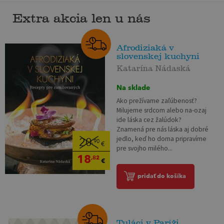
Extra akcia len u nás
Afrodiziaká v
slovenskej kuchyni
Katarína Nádaská
Na sklade
Ako prežívame zaľúbenosť?
Milujeme srdcom alebo na-ozaj
ide láska cez žalúdok?
Znamená pre nás láska aj dobré
jedlo, keď ho doma pripravíme
20
,90
€
pre svojho milého...
18
,82
€
pridať do košíka
Tuláci v Paríži