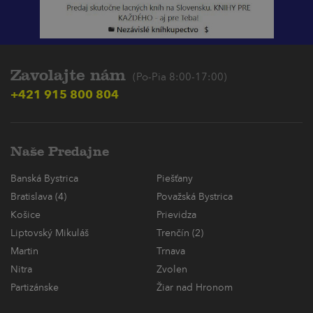
Zavolajte nám
(Po-Pia 8:00-17:00)
+421 915 800 804
Naše Predajne
Banská Bystrica
Piešťany
Bratislava (4)
Považská Bystrica
Košice
Prievidza
Liptovský Mikuláš
Trenčín (2)
Martin
Trnava
Nitra
Zvolen
Partizánske
Žiar nad Hronom