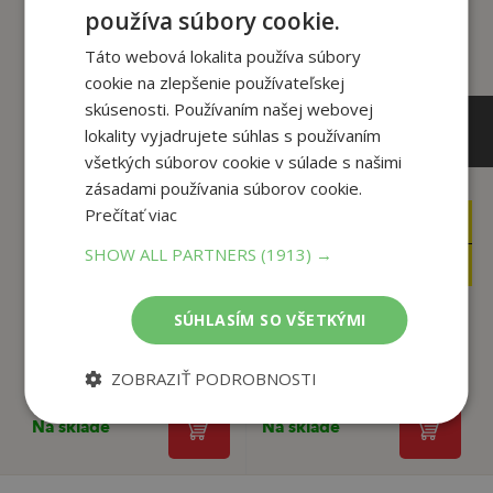
používa súbory cookie.
Táto webová lokalita používa súbory
cookie na zlepšenie používateľskej
skúsenosti. Používaním našej webovej
lokality vyjadrujete súhlas s používaním
všetkých súborov cookie v súlade s našimi
zásadami používania súborov cookie.
Prečítať viac
12
14
,49
,99
€
€
SHOW ALL PARTNERS
(1913) →
11
14
,87
,24
€
€
SÚHLASÍM SO VŠETKÝMI
Chlapec v kopačkách
Chlapec v kopačkách
Markéta Bolfová
Markéta Bolfová
ZOBRAZIŤ PODROBNOSTI
Na sklade
Na sklade