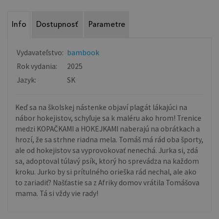
Info
Dostupnosť
Parametre
Vydavateľstvo:
bambook
Rok vydania:
2025
Jazyk:
SK
Keď sa na školskej nástenke objaví plagát lákajúci na
nábor hokejistov, schyľuje sa k maléru ako hrom! Trenice
medzi KOPAČKAMI a HOKEJKAMI naberajú na obrátkach a
hrozí, že sa strhne riadna mela. Tomáš má rád oba športy,
ale od hokejistov sa vyprovokovať nenechá. Jurka si, zdá
sa, adoptoval túlavý psík, ktorý ho sprevádza na každom
kroku. Jurko by si prítulného orieška rád nechal, ale ako
to zariadiť? Našťastie sa z Afriky domov vrátila Tomášova
mama. Tá si vždy vie rady!