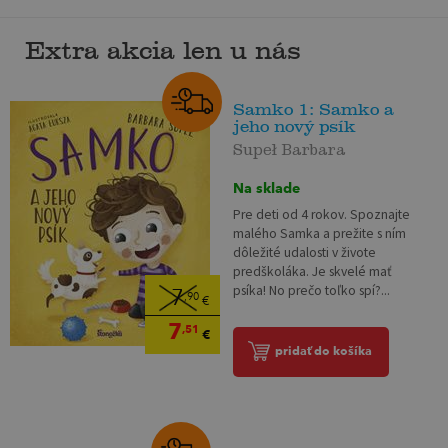
Extra akcia len u nás
Samko 1: Samko a
jeho nový psík
Supeł Barbara
Na sklade
Pre deti od 4 rokov. Spoznajte
malého Samka a prežite s ním
dôležité udalosti v živote
predškoláka. Je skvelé mať
psíka! No prečo toľko spí?...
7
,90
€
7
,51
€
pridať do košíka