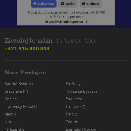
Zavolajte nám
(Po-Pia 8:00-17:00)
+421 915 800 804
Naše Predajne
Banská Bystrica
Piešťany
Bratislava (4)
Považská Bystrica
Košice
Prievidza
Liptovský Mikuláš
Trenčín (2)
Martin
Trnava
Nitra
Zvolen
Partizánske
Žiar nad Hronom