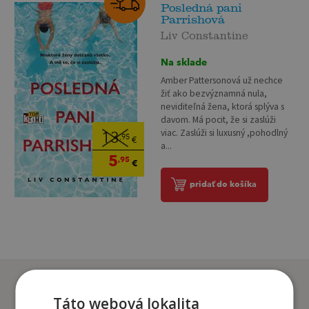
Posledná pani
Parrishová
Liv Constantine
Na sklade
Amber Pattersonová už nechce
žiť ako bezvýznamná nula,
neviditeľná žena, ktorá splýva s
davom. Má pocit, že si zaslúži
viac. Zaslúži si luxusný ,pohodlný
13
,95
€
a...
5
,95
€
pridať do košíka
Zákazníci, ktorí si kúpili
tento titul si tiež kúpili
Táto webová lokalita