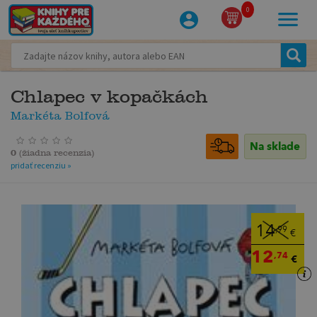
0
Chlapec v kopačkách
Markéta Bolfová
Na sklade
0
(
žiadna recenzia
)
pridať recenziu »
14
,99
€
12
,74
€