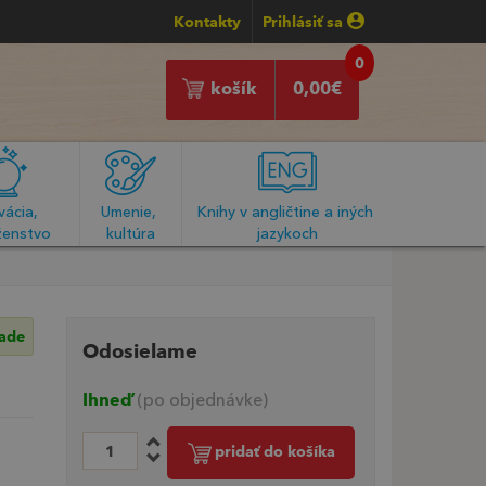
Kontakty
Prihlásiť sa
0
košík
0,00
€
ácia, 
Umenie, 
Knihy v angličtine a iných 
enstvo
kultúra
jazykoch
lade
Odosielame
Ihneď
(po objednávke)
pridať do košíka