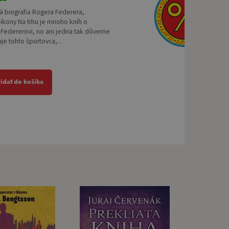
á biografia Rogera Federera,
 ikony Na trhu je mnoho kníh o
Federerovi, no ani jedna tak dôverne
uje tohto športovca,...
ridať do košíka