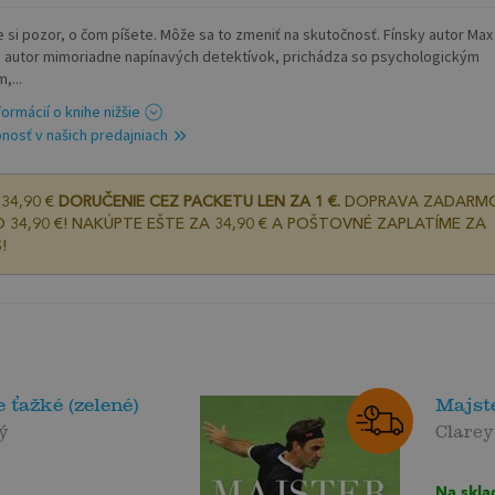
e si pozor, o čom píšete. Môže sa to zmeniť na skutočnosť. Fínsky autor Max
 autor mimoriadne napínavých detektívok, prichádza so psychologickým
,...
formácií o knihe nižšie
nosť v našich predajniach
34,90 €
DORUČENIE CEZ PACKETU LEN ZA 1 €.
DOPRAVA ZADARM
 34,90 €! NAKÚPTE EŠTE ZA 34,90 € A POŠTOVNÉ ZAPLATÍME ZA
!
 ťažké (zelené)
Majste
ý
Clarey
Na skla