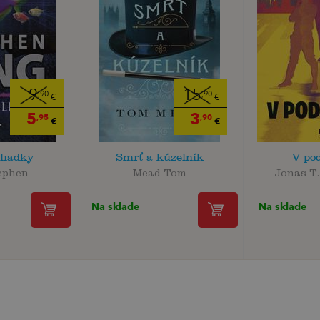
9
15
,90
,90
€
€
5
3
,95
,90
€
€
liadky
Smrť a kúzelník
V po
ephen
Mead Tom
Jonas T
Na sklade
Na sklade