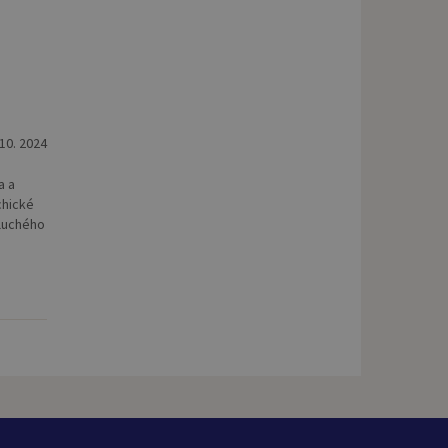
 10. 2024
a a
chické
hluchého