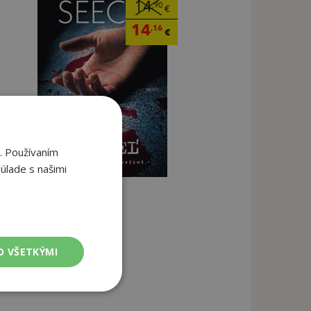
14
,90
€
14
,16
€
. Používaním
úlade s našimi
O VŠETKÝMI