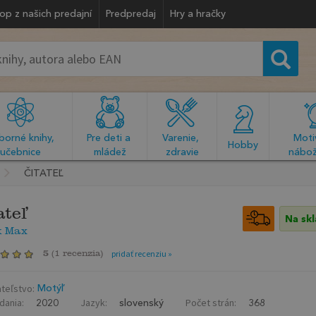
op z našich predajní
Predpredaj
Hry a hračky
orné knihy, 
Pre deti a 
Varenie, 
Motiv
  Hobby  
učebnice
mládež
zdravie
nábož
ČITATEĽ
ateľ
Na sk
k Max
5
(
1 recenzia
)
pridať recenziu »
teľstvo:
Motýľ
dania:
Jazyk:
Počet strán:
2020
slovenský
368