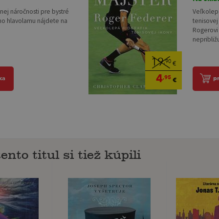
nej náročnosti pre bystré
Veľkolep
ho hlavolamu nájdete na
tenisovej
Rogerovi 
nepribliž
19
,90
€
4
,95
ka
p
€
ento titul si tiež kúpili