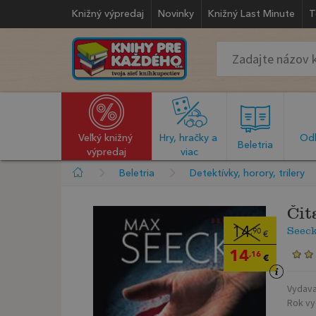
Knižný výpredaj
Novinky
Knižný Last Minute
T
Veľký knižný 
Hry, hračky a 
Odb
  Beletria  
výpredaj
viac
Beletria
Detektívky, horory, trilery
Čit
Seec
14
,90
€
14
,16
€
Vydava
Rok vy