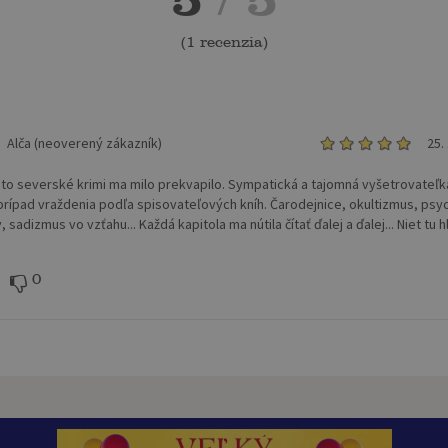
(
1 recenzia
)
Alča (neoverený zákazník)
25.
to severské krimi ma milo prekvapilo. Sympatická a tajomná vyšetrovateľk
prípad vraždenia podľa spisovateľových kníh. Čarodejnice, okultizmus, psy
 sadizmus vo vzťahu... Každá kapitola ma nútila čítať ďalej a ďalej... Niet tu 
0