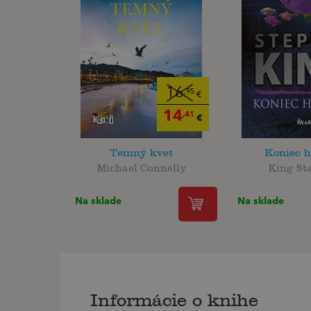
16
,95
€
14
,41
€
Temný kvet
Koniec h
Michael Connelly
King St
Na sklade
Na sklade
Informácie o knihe