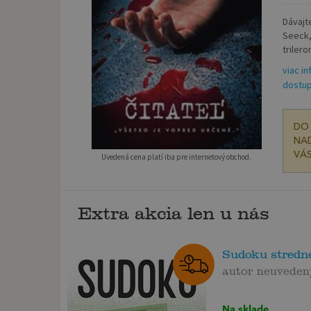
Dávajt
Seeck,
trilerom
viac in
dostup
DO 
NAD
VÁS
Uvedená cena platí iba pre internetový obchod.
Extra akcia len u nás
Sudoku stredne
autor neuveden
Na sklade