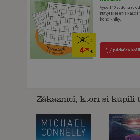
Vyše 140 sudoku stred
hlavy! Riešenia každé
konci knihy. ...
4
,95
€
4
,70
pridať do koší
€
Zákazníci, ktorí si kúpili t