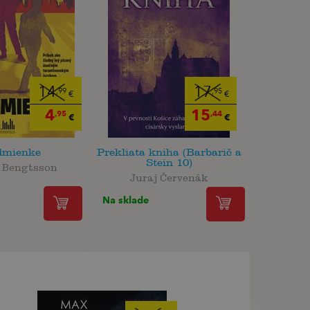
14
17
,99
,95
€
€
4
15
,95
,44
€
€
dmienke
Prekliata kniha (Barbarič a
Stein 10)
. Bengtsson
Juraj Červenák
Na sklade