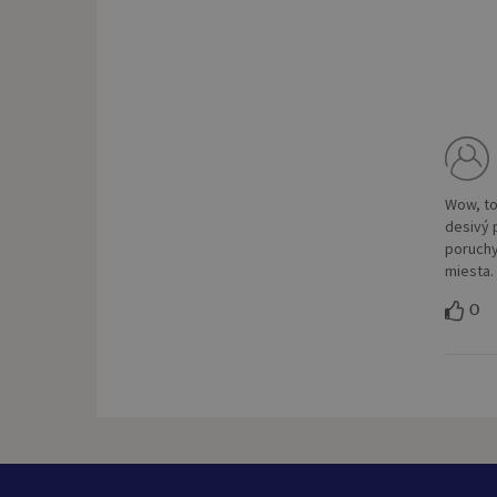
Wow, to
desivý 
poruchy,
miesta.
0