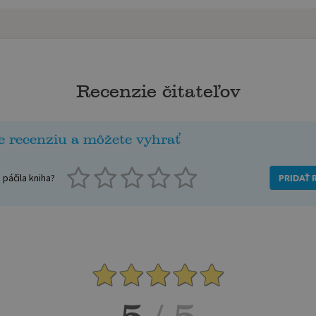
Recenzie čitateľov
e recenziu a môžete vyhrať
páčila kniha?
PRIDAŤ 
5
/ 5