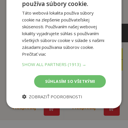
používa súbory cookie.
Táto webová lokalita používa súbory
cookie na zlepšenie používateľskej
skúsenosti. Používaním našej webovej
lokality vyjadrujete súhlas s používaním
všetkých súborov cookie v súlade s našimi
zásadami používania súborov cookie.
Prečítať viac
29
28
,90
,50
€
€
23
22
,62
SHOW ALL PARTNERS
(1913) →
,52
€
€
SÚHLASÍM SO VŠETKÝMI
Nové pravidlá cestnej
Nové pravidlá cestnej
premávky platné...
premávky platné...
ZOBRAZIŤ PODROBNOSTI
Kolektív
Kolektív
Predpredaj
Predpredaj