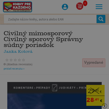
0
Civilný mimosporový
Civilný sporový Správny
súdny poriadok
Janka Kotová
Vypredané
0
(
žiadna recenzia
)
pridať recenziu »
29
,90
€
28
,41
€