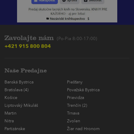
Zavolajte nám
(Po-Pia 8:00-17:00)
+421 915 800 804
Naše Predajne
Banská Bystrica
Piešťany
Bratislava (4)
Považská Bystrica
Košice
Prievidza
Liptovský Mikuláš
Trenčín (2)
Martin
Trnava
Nitra
Zvolen
Partizánske
Žiar nad Hronom